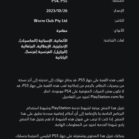
المنصة:
PS4, PS5
ص
ض
ل
H
ا
و
ع
U
الإصدار:
26‏/10‏/2023
ل
ت
ب
D
ف
خ
ة
)
الناشر:
Worm Club Pty Ltd
ي
ر
ف
ا
د
ي
الأنواع:
مغامرة
ب
ي
ر
أ
ح
لغات الشاشة:
ا
ة
الألمانية, الإسبانية (المكسيك),
ي
ج
.
ت
الإنجليزية, الإيطالية, البرتغالية
و
م
ل
(البرازيل), الفرنسية (فرنسا),
ق
خ
ح
اليابانية
ت
ط
س
.
أ
ا
ك
س
ب
إ
ي
للعب هذه اللعبة على جهاز PS5، قد يحتاج جهازك إلى تحديثه إلى آخر نسخة 
ر
ي
ة
من برمجيات النظام. بالرغم من إمكانية لعب هذه اللعبة على جهاز PS5، قد 
ل
ق
ا
لا تكون بعض الميزات المتوفرة على PS4 موجودة. انظر 
ت
ل
ا
‎PlayStation.com/bc لمزيد من التفاصيل.
س
ذ
ف
ه
ر
تنزيل هذا المنتج عرضة لشروط خدمة‫ PlayStation وشروط استخدام 
ا
ي
ا
البرنامج الخاصة بنا بالإضافة إلى أي أحكام إضافية محددة تطبق على هذا 
ل
ل
ع
المنتج. إذا كنت لا ترغب في قبول هذه الشروط، لا تقم بتنزيل هذا المنتج. 
ق
ل
ي
راجع شروط الخدمة لمزيد من المعلومات الهامة.
ر
ع
ن
ا
ب
.
يمكنك تنزيل هذا المحتوى وتشغيله على جهاز PS5 الرئيسي المرتبط بحسابك 
ء