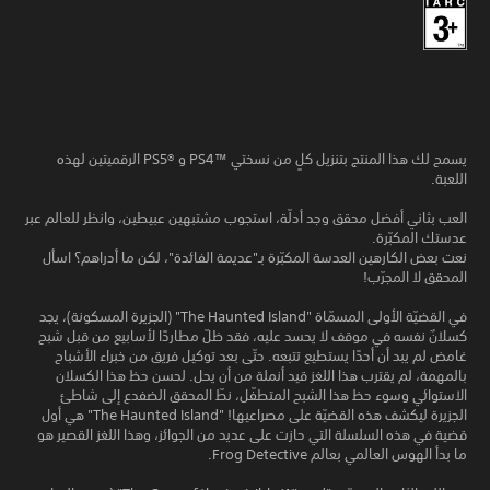
يسمح لك هذا المنتج بتنزيل كلٍ من نسختي PS4™‎ و PS5®‎ الرقميتين لهذه
اللعبة.
العب بثاني أفضل محقق وجد أدلّة، استجوب مشتبهين عبيطين، وانظر للعالم عبر
عدستك المكبّرة.
نعت بعض الكارهين العدسة المكبّرة بـ"عديمة الفائدة"، لكن ما أدراهم؟ اسأل
المحقق لا المجرّب!
في القضيّة الأولى المسمّاة "The Haunted Island" (الجزيرة المسكونة)، يجد
كسلانٌ نفسه في موقف لا يحسد عليه، فقد ظلّ مطاردًا لأسابيع من قبل شبح
غامض لم يبد أن أحدًا يستطيع تتبعه. حتّى بعد توكيل فريق من خبراء الأشباح
بالمهمة، لم يقترب هذا اللغز قيد أنملة من أن يحل. لحسن حظ هذا الكسلان
الاستوائي وسوء حظ هذا الشبح المتطفّل، نطّ المحقق الضفدع إلى شاطئ
الجزيرة ليكشف هذه القضيّة على مصراعيها! "The Haunted Island" هي أول
قضية في هذه السلسلة التي حازت على عديد من الجوائز، وهذا اللغز القصير هو
ما بدأ الهوس العالمي بعالم Frog Detective.