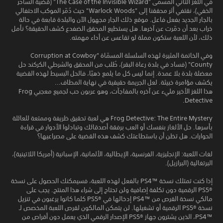
في اللغز الثاني المسمّى "The Case of the Invisible Wizard" (قضية الساحر
الخفي)، نقتفي أثر محققنا إلى "Warlock Woods" حيث دُمّر الموكب الاحتفالي
بالجار الجديد بفعل فاعل. موقع ذلك الجار مجهول الآن والبلدة قابعة في حالة
خراب بعد أن دمّرت عن آخرها. هل يستطيع المحقق الضفدع كشف الحقيقة؟ نأمل
ذلك، لأن اللعبة ستكون مملة لو تقاعس عن أداء مهمته.
وفي الخاتمة المثيرة لهذه السلسلة المسمّاة "Corruption at Cowboy
County" (فساد في بلدة رعاة البقر)، طُلب من المحقق والشرطي الكركند حل
معضلة بلدة بلا عمدة. إنما ليس كل ما يلمع ذهبًا، فالحل البسيط لهذه القضية
يكشف مؤامرة خبيثة. لعل الجريمة حقيقية في نهاية المطاف...
هذا اللغز الأخير مليء عن آخره بالمفاجآت، وهو عربون حب لجميع معجبي Frog
Detective.
Frog Detective: The Entire Mystery هي لعبة تحقيق ظريفة وممتعة للعائلة
بأسرها. حل الألغاز بنفسك أو العب برفقة أصدقائك وتبادلوا الأدوار في قراءة
الحوارات. هل تظن أن باستطاعتك كشف هذه القضية على مصراعيها؟
لغات اللعبة: الإنجليزية، الفرنسية، الإيطالية، الألمانية، الإسبانية (أمريكا اللاتينية)،
البرتغالية (البرازيل).
إذا كنت تمتلك نسخة PS4™‎ بالفعل لهذه اللعبة، فسيمكنك الحصول على نسخة
PS5®‎ الرقمية دون تكلفة إضافية ولن تحتاج إلى شراء هذا المنتج. يجب على
مالكي نسخة القرص من PS4™‎ إدخالها في PS5®‎ كلما كانوا يرغبون في تنزيل
نسخة PS5®‎ الرقمية أو تشغيلها. لن يتمكن المالكون لقرص اللعبة المخصص لـ
PS4™‎، الذين يشترون جهاز PS5®‎ الإصدار الرقمي الذي يعمل دون أقراص من