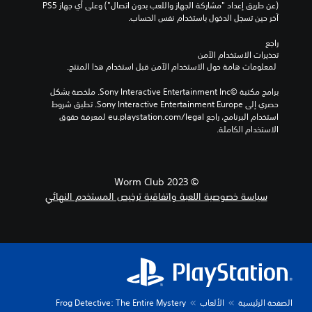
ة
(عن طريق إعداد "مشاركة الجهاز واللعب بدون اتصال") وعلى أي جهاز PS5 
ت
م
آخر حين تسجل الدخول باستخدام نفس الحساب.
ه
ع
ؤ
ا
ك
راجع 
ق
.
س
تحذيرات الاستخدام الآمن
تً
ا
 لمعلومات هامة حول الاستخدام الآمن قبل استخدام هذا المنتج.
ا
م
ل
ي
برامج مكتبة ©Sony Interactive Entertainment Inc. ملخصة بشكل 
ر
ذ
م
حصري إلى Sony Interactive Entertainment Europe. تطبق شروط 
ئ
ر
ك
استخدام البرنامج، راجع eu.playstation.com/legal لمعرفة حقوق 
ي
ا
ن
الاستخدام الكاملة.
ا
ع
ك
ت
ا
إ
ع
ل
ي
ا
ق
ق
© Worm Club 2023
ا
ل
ا
سياسة خصوصية اللعبة واتفاقية ترخيص المستخدم النهائي
ف
ي
ب
ا
ة
ل
ل
ا
ل
ل
ل
ل
ع
ت
ض
ب
ب
ب
ة
ا
ط
م
ي
ؤ
الصفحة الرئيسية
الألعاب
Frog Detective: The Entire Mystery
(