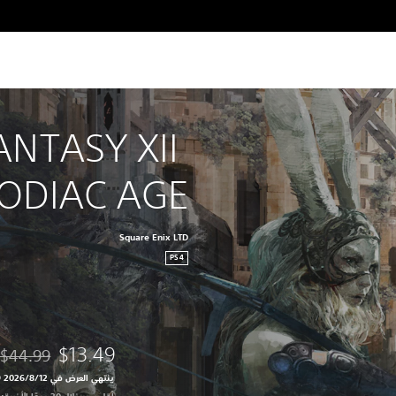
ANTASY XII 
ZODIAC AGE
Square Enix LTD
PS4
$13.49
$44.99
مخصوم من الس
ينتهي العرض في 12‏/8‏/2026 10:59 PM UTC‏