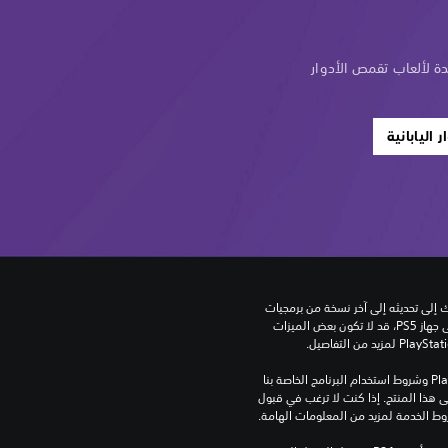
ة لألعاب تقمص الأدوار
اليابانية
للعب هذه اللعبة على جهاز PS5، قد يحتاج جهازك إلى تحديثه إلى آخر نسخة من برمجيات 
النظام. بالرغم من إمكانية لعب هذه اللعبة على جهاز PS5، قد لا تكون بعض الميزات 
تنزيل هذا المنتج عرضة لشروط خدمة‫ PlayStation وشروط استخدام البرنامج الخاصة بنا 
بالإضافة إلى أي أحكام إضافية محددة تطبق على هذا المنتج. إذا كنت لا ترغب في قبول 
روط الخدمة لمزيد من المعلومات الهامة.