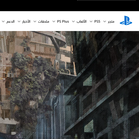
متجر
PS5‏
الألعاب
PS Plus
ملحقات
الأخبار
الدعم