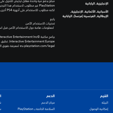
الإنجليزية, اليابانية
لكنه مطلوب للاستخدام على أجهزة PS4 أخرى.
الأسبانية, الألمانية, الإنجليزية,
الإيطالية, الفرنسية (فرنسا), اليابانية
راجع 
تحذيرات الاستخدام الآمن
 لمعلومات هامة حول الاستخدام الآمن قبل استخدام هذا المنتج.
eu.playstation.com/legal لمعرفة حقوق الاستخدام الكاملة.
القيم
الدعم
ا
البيئة
مركز الدعم
ش
إمكانية الوصول
السلامة الخاصة بـ PlayStation
سي