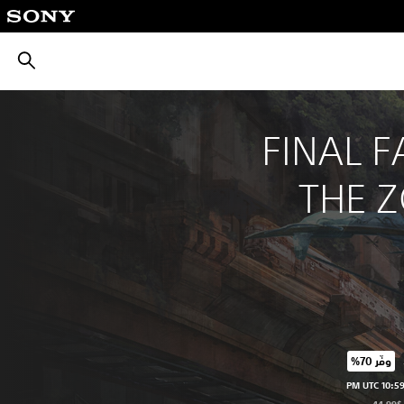
بحث
‎FINAL F
THE 
وفّر 70%‏
عر الأصلي البالغ $44.99‏