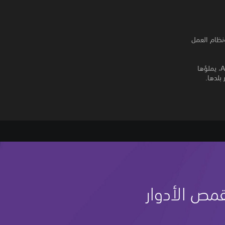
ونظام العمل
ادخل عصر الحرب في عالم Ivalice. مملكة Dalmasca الصغيرة التي غزتها Archadian Empire، يملؤها
رير بلدها.
مص الأدوار