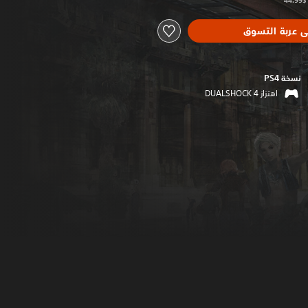
ى عربة التسوق
نسخة PS4‏
اهتزاز DUALSHOCK 4‏