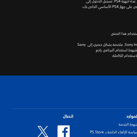
مبلغ يدفع مرة واحدة مقابل ترخيص للتنزيل على عدة أجهزة PS4. تسجيل الدخول إلى 
PlayStation غير مطلوب لاستخدام هذا الترخيص على جهاز PS4 الأساسي الخاص بك، 
برامج مكتبة ©Sony Interactive Entertainment Inc. ملخصة بشكل حصري إلى Sony 
Interactive Entertainment Europe. تطبق شروط استخدام البرنامج، راجع 
لموارد
اتصال
روط الخدمة
اسة الإلغاء الخاصة بـ PS Store