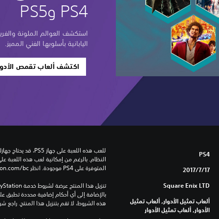
PS4 وPS5
استكشف العوالم الملونة والفريد
اليابانية بأسلوبها الفني المميز.
اكتشف ألعاب تقمص الأدوار 
PS4
المتوفرة على PS4 موجودة. انظر ‎PlayStation.com/bc لمزيد من التفاصيل.
17‏/7‏/2017
Square Enix LTD
ألعاب تمثيل الأدوار, ألعاب تمثيل
هذه الشروط، لا تقم بتنزيل هذا المنتج. راجع ش
الأدوار, ألعاب تمثيل الأدوار