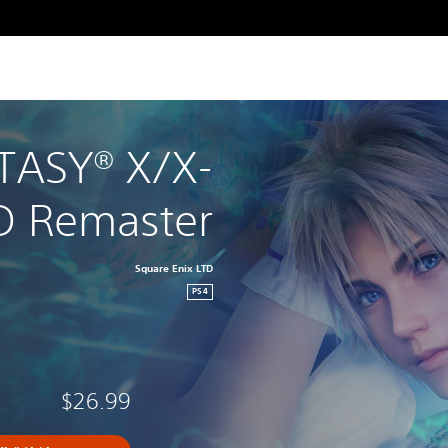
TASY‎® X/X-
D Remaster
Square Enix LTD
PS4
$26.99