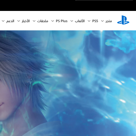
متجر
PS5‏
الألعاب
PS Plus
ملحقات
الأخبار
الدعم