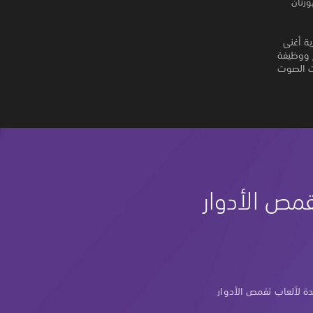
 المشهورتان
ية أغنى
م ووظيفة
تبديل بين ملفات الصوت
مص الأدوار
ة لألعاب تقمص الأدوار