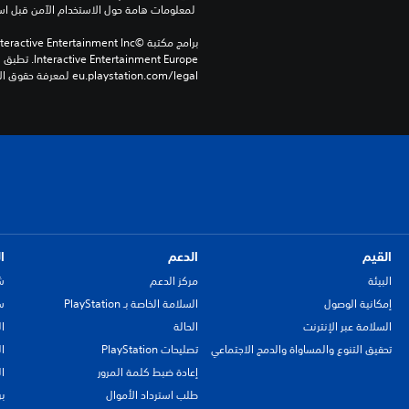
 لمعلومات هامة حول الاستخدام الآمن قبل استخدام هذا المنتج.
eu.playstation.com/legal لمعرفة حقوق الاستخدام الكاملة.
القيم
الدعم
ا
البيئة
مركز الدعم
ش
إمكانية الوصول
السلامة الخاصة بـ PlayStation
سي
السلامة عبر الإنترنت
الحالة
ا
تحقيق التنوع والمساواة والدمج الاجتماعي
تصليحات PlayStation
ا
إعادة ضبط كلمة المرور
ا
طلب استرداد الأموال
ب