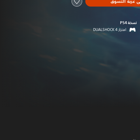
ى عربة التسوق
نسخة PS4‏
اهتزاز DUALSHOCK 4‏