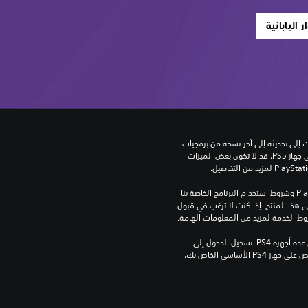
اليابانية
للعب هذه اللعبة على جهاز PS5، قد يحتاج جهازك إلى تحديثه إلى آخر نسخة من برمجيات 
النظام. بالرغم من إمكانية لعب هذه اللعبة على جهاز PS5، قد لا تكون بعض الميزات 
تنزيل هذا المنتج عرضة لشروط خدمة‫ PlayStation وشروط استخدام البرنامج الخاصة بنا 
بالإضافة إلى أي أحكام إضافية محددة تطبق على هذا المنتج. إذا كنت لا ترغب في قبول 
روط الخدمة لمزيد من المعلومات الهامة.
مبلغ يدفع مرة واحدة مقابل ترخيص للتنزيل على عدة أجهزة PS4. تسجيل الدخول إلى 
PlayStation غير مطلوب لاستخدام هذا الترخيص على جهاز PS4 الأساسي الخاص بك، 