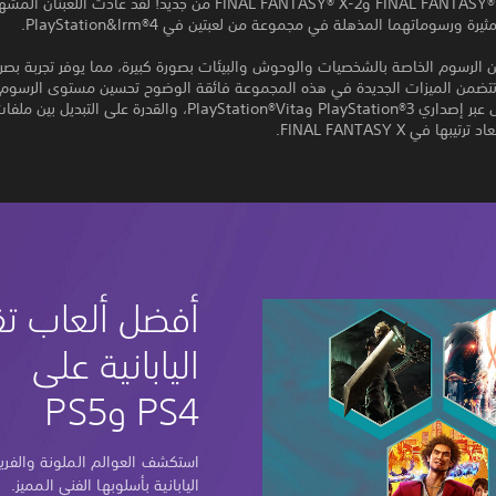
لقد عادت FINAL FANTASY‎® X وFINAL FANTASY‎®‎ X-2 من جديد! لقد عادت اللعبتان
ة ورسوماتهما المذهلة في مجموعة من لعبتين في PlayStation&lrm®4.
 الرسوم الخاصة بالشخصيات والوحوش والبيئات بصورة كبيرة، مما يوفر تجربة بصر
. تتضمن الميزات الجديدة في هذه المجموعة فائقة الوضوح تحسين مستوى الرسو
الحفظ الكامل عبر إصداري PlayStation‎®3 وPlayStation‎®Vita، والقدرة على ال
بها في FINAL FANTASY X.
أفضل ألعاب تق
اليابانية على
PS4 وPS5
استكشف العوالم الملونة والفريد
اليابانية بأسلوبها الفني المميز.