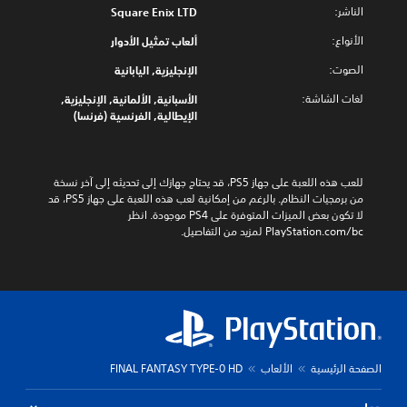
الناشر:
Square Enix LTD
الأنواع:
ألعاب تمثيل الأدوار
الصوت:
الإنجليزية, اليابانية
لغات الشاشة:
الأسبانية, الألمانية, الإنجليزية,
الإيطالية, الفرنسية (فرنسا)
للعب هذه اللعبة على جهاز PS5، قد يحتاج جهازك إلى تحديثه إلى آخر نسخة 
من برمجيات النظام. بالرغم من إمكانية لعب هذه اللعبة على جهاز PS5، قد 
لا تكون بعض الميزات المتوفرة على PS4 موجودة. انظر 
‎PlayStation.com/bc لمزيد من التفاصيل.
الصفحة الرئيسية
الألعاب
FINAL FANTASY TYPE-0 HD