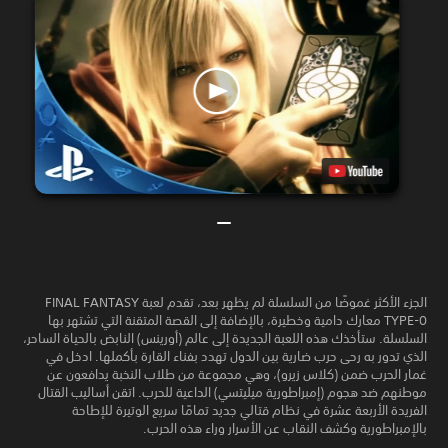
الجزء الأكثر غموضًا من السلسلة لم يظهر بعد، تقدم لعبة FINAL FANTASY
TYPE-0 معارك دامية وخطيرة، بالإضافة إلى القصة المتقنة التي تشتهر بها
السلسلة. ستأخذك هذه اللعبة الجديدة إلى عالم (أورينس) النابض بالحياة الساحر،
الذي تدور به رحى حرب ضارية بين الدول تهدد بفناء القارة بأكملها. ادخل في
غمار الحرب ضمن (كلاس زيرو)، وهي مجموعة من طلاب النخبة يدافعون عن
موطنهم ضد هجوم (إمبراطورية ميليتسي) الداعية للحرب. اتقن أساليب القتال
الفريدة الأربعة عشرة في نظام قتالي جديد تمامًا سريع الوتيرة للإطاحة
بالإمبراطورية وكشف النقاب عن الأسرار وراء هذه الحرب.