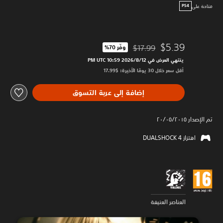
متاحة على
PS4
$5.39
$17.99
وفّر 70%‏
مخصوم من السعر الأصلي البالغ $17.99‏
ينتهي العرض في 12‏/8‏/2026 10:59 PM UTC‏
أقل سعر خلال 30 يومًا الأخيرة: $17.99‏
إضافة إلى عربة التسوق
تم الإصدار ٢٠/٠٥/٢٠١٥
اهتزاز DUALSHOCK 4‏
العناصر العنيفة