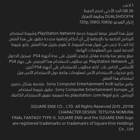
1 لاعب
26 GB الحد الأدنى لحجم الحفظ
DUALSHOCK‎®4 وظيفة الاهتزاز
إخراج الفيديو 720p,1080i,1080p
تنزيل هذا المنتج عرضة لشروط خدمة PlayStation Network وشروط استخدام
البرنامج الخاصة بنا بالإضافة إلى أي أحكام إضافية محددة تطبق على هذا المنتج.
إذا كنت لا ترغب في قبول هذه الشروط، لا تقوم بتنزيل هذا المنتج. راجع شروط
الخدمة لمزيد من المعلومات الهامة.
مبلغ يدفع مرة واحدة مقابل ترخيص للتنزيل على عدة أجهزة PS4. تسجيل الدخول
إلى PlayStation Network غير مطلوب لاستخدام هذا الترخيص على جهاز PS4
الأساسي الخاص بك، لكنه مطلوب للاستخدام على أجهزة PS4 أخرى.
راجع تحذيرات الاستخدام الآمن لمعلومات هامة حول الاستخدام الآمن قبل
استخدام هذا المنتج.
برامج مكتبة ©Sony Computer Entertainment Inc. ملخصة بشكل حصري
إلى Sony Computer Entertainment Europe. تطبق شروط استخدام
البرنامج، راجع eu.playstation.com/legal لمعرفة حقوق الاستخدام الكاملة.
©2011, 2015 SQUARE ENIX CO., LTD. All Rights Reserved.
CHARACTER DESIGN: TETSUYA NOMURA
FINAL FANTASY TYPE-0, SQUARE ENIX and the SQUARE ENIX logo
are registered trademarks or trademarks of Square Enix Holdings
Co., Ltd.