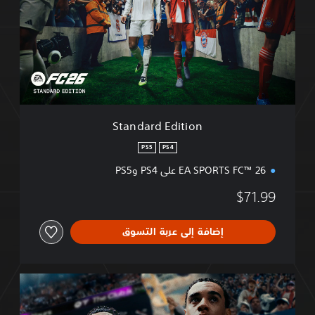
Standard Edition
PS5
PS4
EA SPO على PS4 وPS5
إضافة إلى عربة التسوق