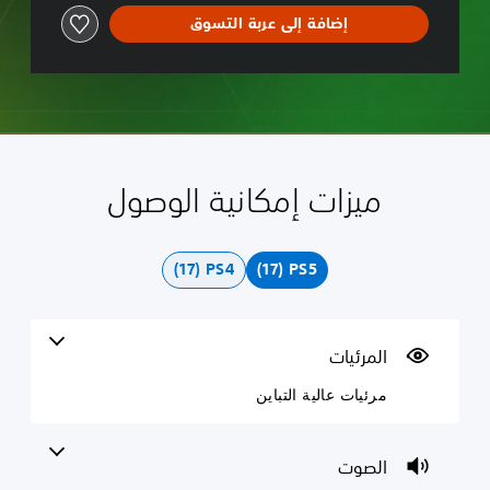
إضافة إلى عربة التسوق
زات إمكانية الوصول
رئيات
يات عالية التباين
صوت