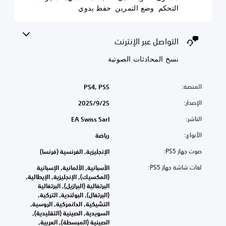
حكم, وضع التمرين, حفظ يدوي
واصل عبر الإنترنت
 المحادثات الصوتية
PS4, PS5
25‏/9‏/2025
EA Swiss Sarl
رياضة
الإنجليزية, الفرنسية (فرنسا)
PS5:
الأسبانية, الألمانية, الإسبانية
(المكسيك), الإنجليزية, الإيطالية,
البرتغالية (البرازيل), البرتغالية
(البرتغال), البولندية, التركية,
التشيكية, الدانمركية, الروسية,
السويدية, الصينية (التقليدية),
الصينية (المبسطة), العربية,