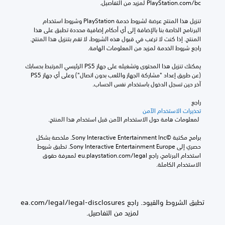
يد من التفاصيل.
تنزيل هذا المنتج عرضة لشروط خدمة‫ PlayStation وشروط استخدام 
البرنامج الخاصة بنا بالإضافة إلى أي أحكام إضافية محددة تطبق على هذا 
المنتج. إذا كنت لا ترغب في قبول هذه الشروط، لا تقم بتنزيل هذا المنتج. 
دمة لمزيد من المعلومات الهامة.
يمكنك تنزيل هذا المحتوى وتشغيله على جهاز PS5 الرئيسي المرتبط بحسابك 
(عن طريق إعداد "مشاركة الجهاز واللعب بدون اتصال") وعلى أي جهاز PS5 
 الدخول باستخدام نفس الحساب.
خدام الآمن
برامج مكتبة ©Sony Interactive Entertainment Inc. ملخصة بشكل 
حصري إلى Sony Interactive Entertainment Europe. تطبق شروط 
استخدام البرنامج، راجع eu.playstation.com/legal لمعرفة حقوق 
املة.
تطبق الشروط والقيود. راجع ea.com/legal/legal-disclosures
لمزيد من التفاصيل.