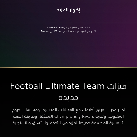
إظهار المزيد
*نقاط FC غير مطلوبة لوضع Ultimate Team
اطّلع على المزيد من المعلومات عن نقاط FC على
EA.com
يزات Football Ultimate Team
جديدة
فريق أحلامك مع الفعاليات المباشرة، ومسابقات خروج
المغلوب، وتجربة Rivals و Champions المحدّثة، وطريقة اللعب
صممة خصيصًا لمزيد من التحكم والاتساق والاستجابة.