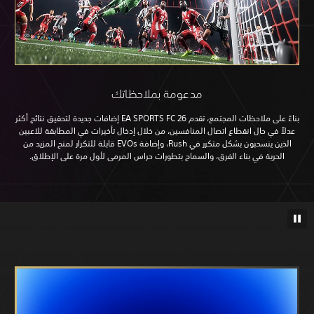
مدعومة بملاحظاتك
بناءً على ملاحظات المجتمع، تقدم EA SPORTS FC 26 إضافات جديدة لتحقيق نتائج أكثر
اع اتصال المنافسين، من خلال إدخال تأخيرات في المطابقة للاعبين
الذين ينسحبون بشكل متكرر في Rush، وإضافة EVOs قابلة للتكرار لمنح المزيد من
 الفرق، والسماح بتطورات حراس المرمى لأول مرة على الإطلاق.