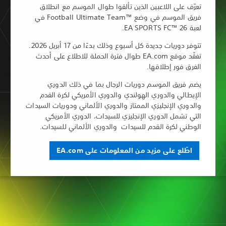
للاعبين الذين تألقوا طوال الموسم مع انطلاق
فريق الموسم في وضع ™‏Football Ultimate Team في
تتوفر دوريات جديدة كل أسبوع وذلك بدءًا من 17 أبريل 2026.
تفقّد موقع EA.com طوال فترة الحملة للاطلاع على أحدث
طلاقها.
لموسم دوريات الرجال بما في ذلك الدوري
لدوري الهولندي والدوري الأمريكي لكرة القدم
نجليزي الممتاز والدوري الألماني ودوريات السيدات
لدوري الإنجليزي للسيدات، الدوري الأمريكي
 القدم للسيدات والدوري الألماني للسيدات.
ى مزيد من المعلومات على EA.com