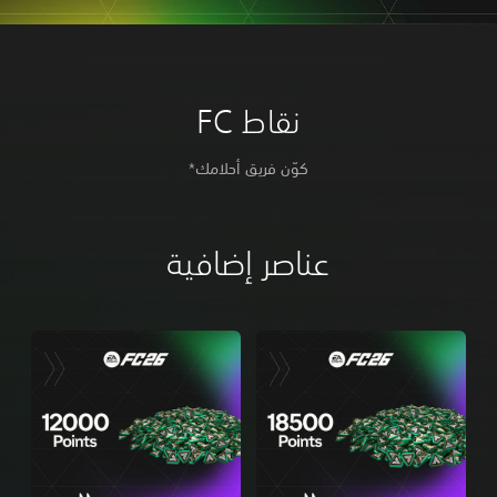
نقاط FC
كوّن فريق أحلامك*
عناصر إضافية