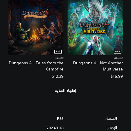
PS5
PS5
المستوى
المستوى
Dungeons 4 - Tales from the
Dungeons 4 - Not Another
Campfire
Multiverse
$12.39
$16.99
إظهار المزيد
المنصة:
PS5
الإصدار:
8‏/11‏/2023