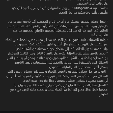
على قلب البرج المحصن.
تحافظ لعبة Dungeons 4 على روح سالفتها، ولكن كل شيء أصبح الآن أكبر
وأفضل وأكثر ديناميكية مع حيل المكر‎.
* يجعل برجك المحصن عظيمًا مرة أخرى: الأبراج المحصنة أكبر بأربعة أضعاف من
ذي قبل ويوجد العديد من المخلوقات التي تنتظر أوامر الشر القائد للسيطرة على
العالم الآخر. لقد حان الوقت الآن للجيوش الضخمة والأبراج المحصنة مترامية
الأطراف حقًا!
* جاهز للاستيلاء عليه: أصبح العالم الآخر أكبر من أي وقت مضى. احصل على المكر
عبر التغلب على الرؤساء الصغار مثل أحادي القرن المتآلف بشكل مهووس
واستخدمه لتحويل العالم الآخر إلى مناطق حيوية مذهلة من الشر الخالص.
* جديد ولامع: يمنح نظام المزايا القائم على القدرة لتاليا، وهي التابعة الموثوق
بها *سعال* والأكثر ولاءً للشر المطلق، قوى جديدة رائعة. يمكن أن يستمتع الشر
المطلق الآن بالسيطرة على العالم والتحكم في المخلوقات وصفع التابعين
بشكل أكبر باستخدام يد الشر القابلة للتخصيص.
* التوابع في كل مكان: الجماعة والموتى الأحياء والشياطين ينتظرون دعوة الشر
المطلق مع عدد أكبر من المخلوقات التي تتبع إيماءات أوامر الشر بشغف أكثر من
أي وقت مضى، وسيؤدي مجلس سنوتس دورًا أكثر بروزًا هذه المرة.
* العمل معًا والذبح معًا: لاعبان في وضع تعاوني متعدد اللاعبين يديران برجًا
محصنًا واحدًا معًا. جميع الخرائط من المناوشات والحملة قابلة للعب في وضع
تعاوني.