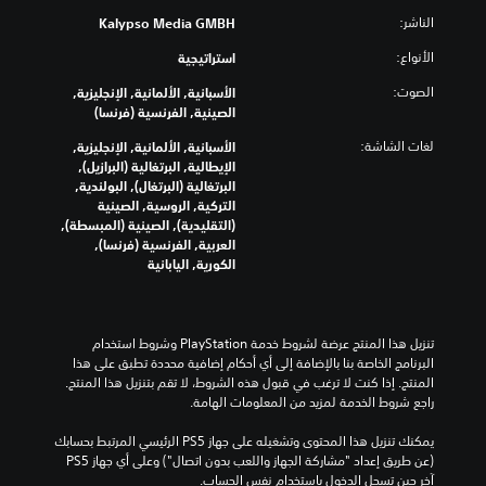
الناشر:
Kalypso Media GMBH
الأنواع:
استراتيجية
الصوت:
الأسبانية, الألمانية, الإنجليزية,
الصينية, الفرنسية (فرنسا)
لغات الشاشة:
الأسبانية, الألمانية, الإنجليزية,
الإيطالية, البرتغالية (البرازيل),
البرتغالية (البرتغال), البولندية,
التركية, الروسية, الصينية
(التقليدية), الصينية (المبسطة),
العربية, الفرنسية (فرنسا),
الكورية, اليابانية
تنزيل هذا المنتج عرضة لشروط خدمة‫ PlayStation وشروط استخدام 
البرنامج الخاصة بنا بالإضافة إلى أي أحكام إضافية محددة تطبق على هذا 
المنتج. إذا كنت لا ترغب في قبول هذه الشروط، لا تقم بتنزيل هذا المنتج. 
راجع شروط الخدمة لمزيد من المعلومات الهامة.
يمكنك تنزيل هذا المحتوى وتشغيله على جهاز PS5 الرئيسي المرتبط بحسابك 
(عن طريق إعداد "مشاركة الجهاز واللعب بدون اتصال") وعلى أي جهاز PS5 
آخر حين تسجل الدخول باستخدام نفس الحساب.