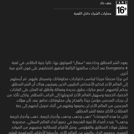
عنف حاد
عمليات الشراء داخل اللعبة
يعود الشر المطلق وخادمته *سعال* الموثوق بها، تاليا جنية الظلام، في لعبة
Dungeons 4 بعد أحداث سالفتها الرائعة لتحقيق انتصارهم على قوى الخير مرة
أخرى.
ابنِ برجًا محصنًا مريحًا ليناسب احتياجات مخلوقاتك وتسيطر عليهم، ثم أرسلهم
إلى العالم الآخر لتذكير الأشخاص الطيبين الذين يعيشون هناك أن الشر المطلق
يحكم أراضيهم. اجمع مكرك بطرق جديدة وفعالة وأطلق له العنان على الغابات
الخضراء الخصبة وسهول العالم الآخر لتحويلها إلى الجانب المظلم. ولكن تأكد من
أن برجك المحصن مؤمنٌ جيدًا بالفخاخ وأن مخلوقاتك تدافع عنه، لأن هؤلاء
المزعجين من العالم الآخر لن يضيعوا وقتهم في أثناء تحويل أرضهم إلى جنة
العطلات الأكثر متعة للشر المطلق.
لكن ما هذه الضوضاء؟ "ذهب وذهب وذهب وأحجار كريمة، ذهب وأحجار كريمة
وذهب!" يتردد أصداء الأغنية القديمة في جميع أنحاء العالم السفلي، مصحوبة
بصليل فولاذ المطارق والفؤوس. وصل الأقزام للمطالبة بنصيبهم من الموارد
الوفيرة، ومعهم الجان والبشر من العالم الآخر، وأرسلوا الأطراف المداهمة للعثور