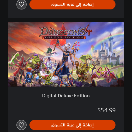
إضافة إلى عربة التسوق
D
i
g
i
t
a
l
D
e
l
u
x
e
Digital Deluxe Edition
E
d
i
$54.99
t
i
إضافة إلى عربة التسوق
o
n