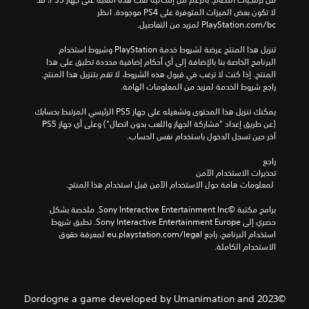
لا تكون بعض الميزات المتوفرة على PS4 موجودة. انظر 
‎PlayStation.com/bc لمزيد من التفاصيل.
تنزيل هذا المنتج عرضة لشروط خدمة‫ PlayStation وشروط استخدام 
البرنامج الخاصة بنا بالإضافة إلى أي أحكام إضافية محددة تطبق على هذا 
المنتج. إذا كنت لا ترغب في قبول هذه الشروط، لا تقم بتنزيل هذا المنتج. 
راجع شروط الخدمة لمزيد من المعلومات الهامة.
يمكنك تنزيل هذا المحتوى وتشغيله على جهاز PS5 الرئيسي المرتبط بحسابك 
(عن طريق إعداد "مشاركة الجهاز واللعب بدون اتصال") وعلى أي جهاز PS5 
آخر حين تسجل الدخول باستخدام نفس الحساب.
راجع 
تحذيرات الاستخدام الآمن
 لمعلومات هامة حول الاستخدام الآمن قبل استخدام هذا المنتج.
برامج مكتبة ©Sony Interactive Entertainment Inc. ملخصة بشكل 
حصري إلى Sony Interactive Entertainment Europe. تطبق شروط 
استخدام البرنامج، راجع eu.playstation.com/legal لمعرفة حقوق 
الاستخدام الكاملة.
©2023 Dordogne a game developed by Umanimation and