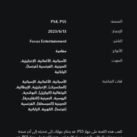
المنصة:
PS4, PS5
الإصدار:
13‏/6‏/2023
الناشر:
Focus Entertainment
الأنواع:
مغامرة
الصوت:
الأسبانية, الألمانية, الإنجليزية,
الصينية, الفرنسية (فرنسا),
اليابانية
لغات الشاشة:
الأسبانية, الألمانية, الإسبانية
(المكسيك), الإنجليزية, الإيطالية,
البرتغالية (البرازيل), البولندية,
الروسية, الصينية (التقليدية),
الصينية (المبسطة), الفرنسية
(فرنسا), الكورية, اليابانية
للعب هذه اللعبة على جهاز PS5، قد يحتاج جهازك إلى تحديثه إلى آخر نسخة 
من برمجيات النظام. بالرغم من إمكانية لعب هذه اللعبة على جهاز PS5، قد 