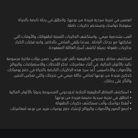
انغمس في تجربة سردية فريدة من نوعها، وانطلق في رحلة نابضة بالحياة
ستوقظ حواسك وتستحضر ذكريات دافئة.
العب بشخصية ميمي، واستكشف الذكريات الثمينة لطفولتك والأوقات التي
شاركتها مع جدتك الراحلة. عندما يلتقي الماضي بالحاضر، واجه قرارات الكبار
بذكريات طفولة جميلة لكشف أسرار العائلة المفقودة.
استكشف مناظر دوردوني الطبيعية بألف لون صيفي، ضمن بيئات فاخرة مرسومة
باليد بالألوان المائية. في أثناء مغامرتك، تذكر اللحظات والاستعراضات والروائح
والأصوات والأحاسيس. أعد سرد هذه الذكريات النابضة بالحياة في دفتر يومياتك
كذكرى فريدة من نوعها لماضي عائلة ميمي في تجربتك والتي تعكس الحنين
والتأثر على رحلتك.
• استكشف المناظر الطبيعية الخلابة لدوردوني المرسومة يدويًا بالألوان المائية
• انطلق في تجربة سردية حميمة فريدة من نوعها
• أيقظ حواسك وأنت تستكشف ذكريات الطفولة
• اجمع الصور والأصوات والروائح لإنشاء دفتر يوميات فريد من نوعه لمغامرتك