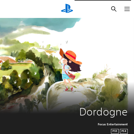
بحث
Dordogne
Focus Entertainment
PS5
PS4