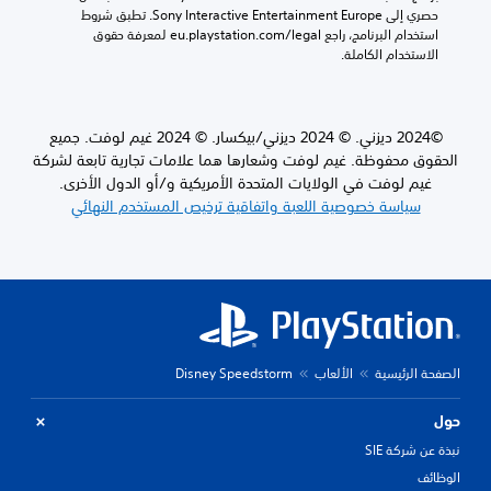
ج
ا
حصري إلى Sony Interactive Entertainment Europe. تطبق شروط 
ا
ر
م
استخدام البرنامج، راجع eu.playstation.com/legal لمعرفة حقوق 
ل
ا
ن
الاستخدام الكاملة.
ق
ء
ط
و
ا
و
ا
ت
قً
ئ
م
ا
م
©2024 ديزني. © 2024 ديزني/بيكسار. © 2024 غيم لوفت. جميع
ع
.
ب
ي
الحقوق محفوظة. غيم لوفت وشعارها هما علامات تجارية تابعة لشركة
د
ن
غيم لوفت في الولايات المتحدة الأمريكية و/أو الدول الأخرى.
و
ة
سياسة خصوصية اللعبة واتفاقية ترخيص المستخدم النهائي
ن
.
ا
ل
ت
ض
ذ
غ
ط
ك
أ
ي
و
ر
ا
الصفحة الرئيسية
الألعاب
Disney Speedstorm
ا
ل
ت
ض
حول
ا
غ
ل
نبذة عن شركة SIE
ط
ت
ب
الوظائف
ح
ا