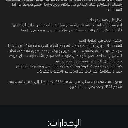
يمكنك الاستمتاع بتلك العوالم من منظور جديد وشيّق مُصم خصيصاً من أجل
السباقات.
عدّل على حسب مزاجك
اختر سترة متسابقك المفضل، وتصميم سيارتك، واستعرض عجلاتها وأجنحتها
الأنيقة -- كل ذلك والمزيد ممكناً مع ميزات تخصيص عديدة في اللعبة!
محتوى جديد في الطريق إليك
التشويق لا ينتهي أبداً وذلك بفضل المحتوى الجديد الذي يصدر بشكل مستمر كل
موسم. حيث سيتم إضافة متسابقي ديزني وبيكسار جدد بصورة منتظمة، لنجلب
لك مهارات خاصة تتقنها (أو تتغلب عليها)، كما سيتم إنشاء حلبات سباق فريدة
بصورة دوري، لإضافة لمسة من التجديد والمرح.
كما ستصدر شخصيات ثانوية وبيئات وخيارات تخصيص وعناصر قابلة للجمع
بصورة منتظمة، حتى نوفر لك المزيد من المتعة والتشويق.
وضع لاعبين متعددين محلي: تتيح منصة PS4® بعدد يصل إلى لاعبين اثنين، بينما
تسمح PS5® بعدد يصل إلى 4 لاعبين.
الإصدارات:‏