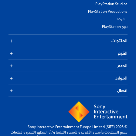
PlayStation Studios
س
ك
ت
PlayStation Productions
م
م
الشركة
ي
ر
م
تاريخ PlayStation
ا
ك
ر
ن
ع
المنتجات
ك
ل
م
ى
ر
القيم
أ
ا
ز
ج
ر
الدعم
ع
ا
ة
ر
الموارد
ع
م
ن
ت
ا
اتصال
ع
ص
د
ر
د
ا
ة
ل
ف
ت
ي
ح
ن
© 2026 Sony Interactive Entertainment Europe Limited (SIEE)
ك
ف
جميع المحتويات وأسماء الألعاب والأسماء التجارية و/أو المظهر التجاري والعلامات
م