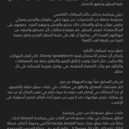
حلبة السباق وتحقيق الانتصار.
ديزني وبيكسار يدخلان عالم السباقات التنافسي
مجموعة مذهلة من الشخصيات، من بينها شلبي سلوفان والوحش وميكي
ماوس مولان وبالو والقبطان جاك سبارو والوحش وغيرهم المزيد، جميعهم على
أتم الاستعداد لخوض السباق. قم بترقية إحصائيات كل متسابق واستفد من
مهاراتهم الفريدة التي يمكنها أن تؤثر على نتيجة السباق الفردي وتغيّر بصورة
كبيرة من طريقة لعب اللعبة!
تصوّر جديد لسباقات الأركيد
بإمكان أي شخص الاستمتاع بلعبة Disney Speedstorm، لكن إتقان المهارات
والأساليب، مثل اختيار توقيت إطلاق النيترو والانزلاق بدقة عند المنعطفات
والتكيّف مع بيئات المضمار المتنوعة، هي عوامل ضرورية للسيطرة على كل
سباق.
لم يكن التسابق معاً بهذه السهولة من قبل
اختر متسابقك المفضل وانطلق في سباقات على حلبات سباق مليئة بالتشويق،
أو تحدّ أصدقائك في أوضاع لعب متعددة سواء كنتم في نفس المكان أو عن بُعد.
بل يمكنك خوض مواجهات ضد لاعبين من جميع أنحاء العالم لتصبح أسطورة على
الإنترنت.
حلبات سباق مستوحاة من ديزني وبيكسار
انطلق بسيارتك في بيئات مستوحاة من أفلام ديزني وبيكسار المفضلة لديك.
بدايةً من حلبة سباق ميناء جزيرة القراصنة بقراصنة الكاريبي ومروراً بأحراش خريطة
أطلال غابة كتاب الأدغال ووصولاً إلى طابق الرعب في شركة المرعبين المحدودة،