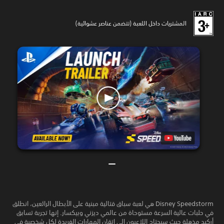
المشتريات داخل اللعبة (تتضمن عناصر عشوائية)
Disney Speedstorm هي لعبة سباق قتالية مبنية على الأبطال الرائعين، انطلق
في حلبات عالية السرعة مستوحاة من عالمي ديزني وبيكسار. إنها تجربة تسابق
أركيد مذهلة حيث سيحتاج اللاعبون إلى إتقان المهارات الفريدة لكل شخصية في