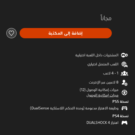
مجاناً
إضافة إلى المكتبة
المشتريات داخل اللعبة اختيارية
اللعب المتصل اختياري
ميزات إمكانية الوصول (12)‏
ميزات إمكانية الوصول
نسخة PS5‏
وظيفة الاهتزاز مدعومة (وحدة التحكم اللاسلكية DualSense‏)
نسخة PS4‏
اهتزاز DUALSHOCK 4‏