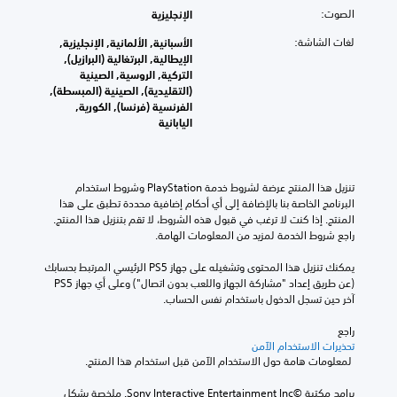
ق
ر
ت
)
الصوت:
الإنجليزية
ن
ت
د
ر
ي
ي
ج
لغات الشاشة:
الأسبانية, الألمانية, الإنجليزية,
ي
ب
ة
ة
م
الإيطالية, البرتغالية (البرازيل),
م
ط
م
.
ة
التركية, الروسية, الصينية
ك
ر
ح
ل
(التقليدية), الصينية (المبسطة),
ن
ي
د
أ
الفرنسية (فرنسا), الكورية,
ك
ق
د
ن
اليابانية
ل
ة
ة
ا
ع
ت
،
ل
ب
س
أ
ل
ا
ه
و
ع
ل
تنزيل هذا المنتج عرضة لشروط خدمة‫ PlayStation وشروط استخدام 
ل
ف
ب
ل
البرنامج الخاصة بنا بالإضافة إلى أي أحكام إضافية محددة تطبق على هذا 
ق
ق
ة
ع
المنتج. إذا كنت لا ترغب في قبول هذه الشروط، لا تقم بتنزيل هذا المنتج. 
ر
ط
ل
ب
راجع شروط الخدمة لمزيد من المعلومات الهامة.
ا
ع
ا
ة
ء
ن
ت
و
يمكنك تنزيل هذا المحتوى وتشغيله على جهاز PS5 الرئيسي المرتبط بحسابك 
ت
د
ت
ا
(عن طريق إعداد "مشاركة الجهاز واللعب بدون اتصال") وعلى أي جهاز PS5 
ه
م
ض
ل
آخر حين تسجل الدخول باستخدام نفس الحساب.
ا
ا
م
ت
.
ت
ن
ن
راجع 
ن
ح
تحذيرات الاستخدام الآمن
ق
ف
و
 لمعلومات هامة حول الاستخدام الآمن قبل استخدام هذا المنتج.
ل
ذ
ا
ف
إ
رً
برامج مكتبة ©Sony Interactive Entertainment Inc. ملخصة بشكل 
ي