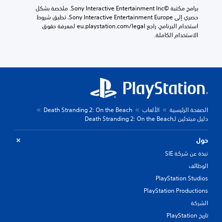
ر
ي
برامج مكتبة ©Sony Interactive Entertainment Inc. ملخصة بشكل 
م
ع
س
حصري إلى Sony Interactive Entertainment Europe. تطبق شروط 
س
ي
ك
استخدام البرنامج، راجع eu.playstation.com/legal لمعرفة حقوق 
ت
ة
س
الاستخدام الكاملة.
و
ف
ا
ى
ق
ل
ص
ط
ذ
ع
.
ر
و
ا
ب
ع
ة
ب
ا
د
الصفحة الرئيسية
الألعاب
Death Stranding 2: On the Beach
ل
ي
دليل مبتدئين لـDeath Stranding 2: On the Beach
ق
ل
ا
م
حول
ب
ح
ل
نبذة عن شركة SIE
د
ل
د
الوظائف
ل
م
PlayStation Studios
ض
س
ب
ب
PlayStation Productions
قً
ط
الشركة
ا
(
تاريخ PlayStation
.
أ