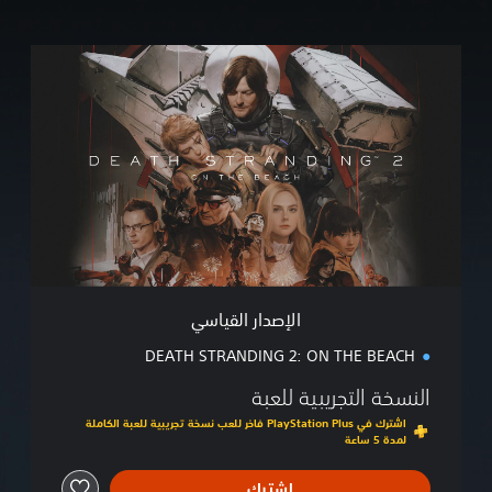
ا
ل
إ
ص
د
ا
ر
ا
ل
ق
ي
ا
س
الإصدار القياسي
ي
DEATH STRANDING 2: ON THE BEACH
النسخة التجريبية للعبة
اشترك في PlayStation Plus فاخر للعب نسخة تجريبية للعبة الكاملة
لمدة 5 ساعة
اشترك