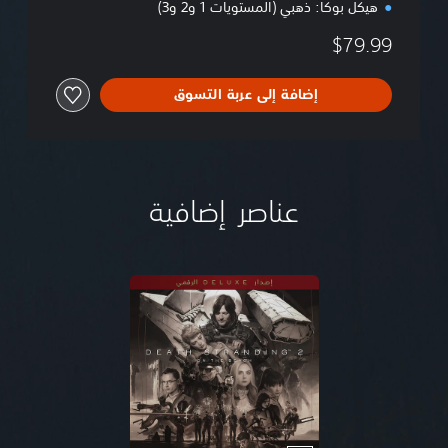
هيكل بوكا: ذهبي (المستويات 1 و2 و3)
$79.99
إضافة إلى عربة التسوق
عناصر إضافية