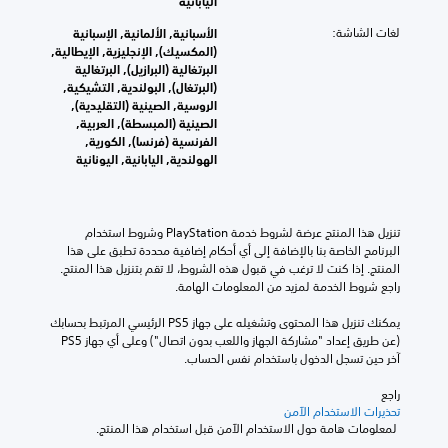
اليابانية
ت
ل
ا
و
ق
ل
لغات الشاشة:
الأسبانية, الألمانية, الإسبانية
ى
ص
خ
(المكسيك), الإنجليزية, الإيطالية,
ا
ة
ي
البرتغالية (البرازيل), البرتغالية
ل
ا
ا
(البرتغال), البولندية, التشيكية,
ت
ل
ر
الروسية, الصينية (التقليدية),
ح
ر
ا
الصينية (المبسطة), العربية,
د
ئ
ت
الفرنسية (فرنسا), الكورية,
ي
ي
ل
الهولندية, اليابانية, اليونانية
ا
س
ح
ل
ي
س
ع
ة
ا
ا
و
س
تنزيل هذا المنتج عرضة لشروط خدمة‫ PlayStation وشروط استخدام 
م
ا
ي
البرنامج الخاصة بنا بالإضافة إلى أي أحكام إضافية محددة تطبق على هذا 
ل
ل
ة
المنتج. إذا كنت لا ترغب في قبول هذه الشروط، لا تقم بتنزيل هذا المنتج. 
ل
ش
ا
راجع شروط الخدمة لمزيد من المعلومات الهامة.
ع
خ
ل
ب
ص
ذ
يمكنك تنزيل هذا المحتوى وتشغيله على جهاز PS5 الرئيسي المرتبط بحسابك 
ة
ي
ر
(عن طريق إعداد "مشاركة الجهاز واللعب بدون اتصال") وعلى أي جهاز PS5 
ب
ا
ا
آخر حين تسجل الدخول باستخدام نفس الحساب.
ا
ت
ع
خ
ا
ي
راجع 
ت
ل
ن
تحذيرات الاستخدام الآمن
ي
ر
.
 لمعلومات هامة حول الاستخدام الآمن قبل استخدام هذا المنتج.
ا
ئ