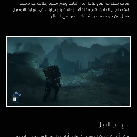
اقترب ببطء من عدو غافل من الخلف وقم بتنفيذ إطاحة غير مميتة
باستخدام زر الدائرة. تتم مكافأة الإطاحة بالإعجابات في نهاية التوصيل،
وتقلل من فرصة تعرض شحنتك للضرر في القتال.
حذارٍ من الحبال
يمكن أن يكون من الصعب اكتشاف أطياف البرزخ المعادية ، خاصة في