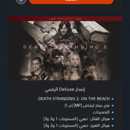
إ
ص
د
ا
ر
D
e
l
u
x
e
ا
ل
إصدار Deluxe الرقمي
ر
ق
DEATH STRANDING 2: ON THE BEACH
م
فتح مبكر لرشاش [MP] (م.1)
ي
التصحيحات
هيكل القتال: ذهبي (المستويات 1 و2 و3)
هيكل التعزيز: ذهبي (المستويات 1 و2 و3)