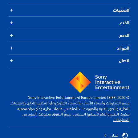
س
المنتجات
ا
ت
ذ
س
القيم
ك
ي
)
ي
الدعم
ر
ت
ا
ت
الموارد
ت
و
ف
ا
ر
ل
اتصال
ب
ت
ع
ح
ض
ك
ا
م
ل
ي
خ
© 2026 Sony Interactive Entertainment Europe Limited (SIEE)
ي
م
جميع المحتويات وأسماء الألعاب والأسماء التجارية و/أو المظهر التجاري والعلامات
ا
ك
التجارية والصور الفنية والصورة ذات الصلة هي علامات تجارية و/أو مواد محمية
ن
ر
بحقوق الطبع والنشر لأصحابها المعنيين. جميع الحقوق محفوظة.
المزيد من
ا
ك
المعلومات
م
ت
ل
ر
ا
ع
عمان
ك
ج