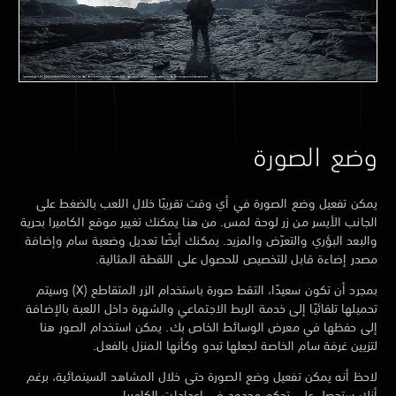
وضع الصورة
يمكن تفعيل وضع الصورة في أي وقت تقريبًا خلال اللعب بالضغط على
الجانب الأيسر من زر لوحة لمس. من هنا يمكنك تغيير موقع الكاميرا بحرية
والبعد البؤري والتعرّض والمزيد. يمكنك أيضًا تعديل وضعية سام وإضافة
مصدر إضاءة قابل للتخصيص للحصول على اللقطة المثالية.
بمجرد أن تكون سعيدًا، التقط صورة باستخدام الزر المتقاطع (X) وسيتم
تحميلها تلقائيًا إلى خدمة الربط الاجتماعي والشهرة داخل اللعبة بالإضافة
إلى حفظها في معرض الوسائط الخاص بك. يمكن استخدام الصور هنا
لتزيين غرفة سام الخاصة لجعلها تبدو وكأنها المنزل بالفعل.
لاحظ أنه يمكن تفعيل وضع الصورة حتى خلال المشاهد السينمائية، برغم
أنك ستحصل على تحكم محدود في إعدادات الكاميرا.