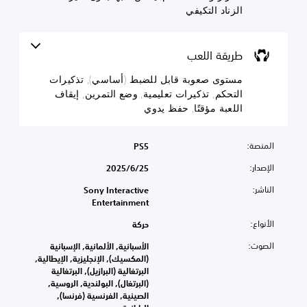
ا
ل
س
الزناد التكيفي
ب
ي
ض
)
ب
ل
ل
ط
ت
طريقة اللعب
ل
(
ت
أ
ض
ض
مستوى صعوبة قابل للضبط (أساسي), تذكيرات
م
ب
س
التحكم, تذكيرات تعليمية, وضع التمرين, إيقاف
ن
ا
ط
اللعبة مؤقتًا, حفظ يدوي
ا
(
س
ل
أ
ي
ل
)
س
المنصة:
PS5
ع
ا
ي
ب
الإصدار:
25‏/6‏/2025
س
م
ة
ي
ك
ن
الناشر:
Sony Interactive
ن
)
ص
Entertainment
ك
و
ت
ت
الأنواع:
ص
حركة
ت
ق
ت
و
الصوت:
الأسبانية, الألمانية, الإسبانية
ل
ر
ف
(المكسيك), الإنجليزية, الإيطالية,
ي
ج
ر
البرتغالية (البرازيل), البرتغالية
ل
م
ب
(البرتغال), البولندية, الروسية,
م
ة
ع
الصينية, الفرنسية (فرنسا),
س
ل
ض