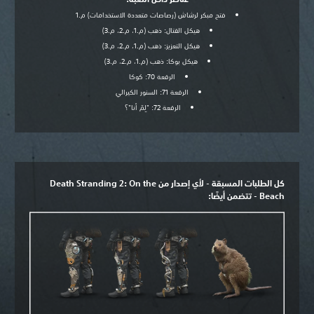
فتح مبكر لرشاش (رصاصات متعددة الاستخدامات) م.1
هيكل القتال: ذهب (م.1، م.2، م.3)
هيكل التعزيز: ذهب (م.1، م.2، م.3)
هيكل بوكا: ذهب (م.1، م.2، م.3)
الرقعة 70: كوكا
الرقعة 71: السنور الكيرالي
الرقعة 72: "لِمَ أنا"؟
كل الطلبات المسبقة - لأي إصدار من Death Stranding 2: On the
Beach - تتضمن أيضًا: