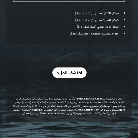
هيكل القتال: فضي (م.1، م.2، م.3)
هيكل التعزيز: فضي (م.1، م.2، م.3)
هيكل بوكا: فضي (م.1، م.2، م.3)
صورة مجسمة مخصصة: فتح مبكر لكوكا
اكتشف المزيد
معلومات الشراء من direct.playstation.com: بدءًا من 17 مارس الساعة 5 مساءً بتوقيت الرياض في الولايات
المتحدة والساعة 10 صباحًا حسب التوقيت المحلي في المملكة المتحدة وفرنسا وألمانيا والنمسا وإسبانيا والبرتغال
وإيطاليا وهولندا وبلجيكا ولوكسمبورغ، سيتمكن اللاعبون من طلب إصدار الجامعين من Death Stranding 2: On the
Beach مسبقًا وحصريًا عبر
direct.playstation.com
بكميات محدودة. عند الطلب من ‏PlayStation‏ مباشرةً، استمتع
بالتوصيل المجاني للطلبات المسبقة يوم الإطلاق. زُر
direct.playstation.com
لمزيد من التفاصيل.