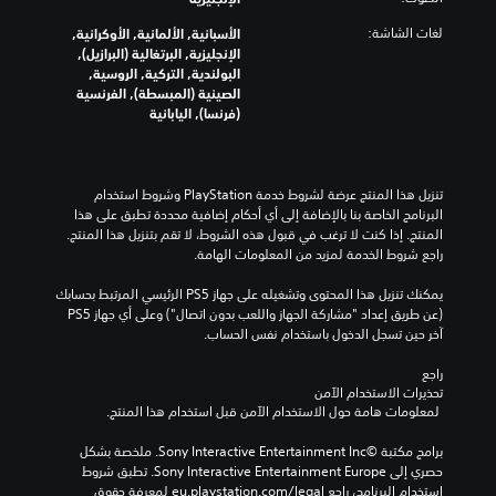
لغات الشاشة:
الأسبانية, الألمانية, الأوكرانية,
الإنجليزية, البرتغالية (البرازيل),
البولندية, التركية, الروسية,
الصينية (المبسطة), الفرنسية
(فرنسا), اليابانية
تنزيل هذا المنتج عرضة لشروط خدمة‫ PlayStation وشروط استخدام 
البرنامج الخاصة بنا بالإضافة إلى أي أحكام إضافية محددة تطبق على هذا 
المنتج. إذا كنت لا ترغب في قبول هذه الشروط، لا تقم بتنزيل هذا المنتج. 
راجع شروط الخدمة لمزيد من المعلومات الهامة.
يمكنك تنزيل هذا المحتوى وتشغيله على جهاز PS5 الرئيسي المرتبط بحسابك 
(عن طريق إعداد "مشاركة الجهاز واللعب بدون اتصال") وعلى أي جهاز PS5 
آخر حين تسجل الدخول باستخدام نفس الحساب.
راجع 
تحذيرات الاستخدام الآمن
 لمعلومات هامة حول الاستخدام الآمن قبل استخدام هذا المنتج.
برامج مكتبة ©Sony Interactive Entertainment Inc. ملخصة بشكل 
حصري إلى Sony Interactive Entertainment Europe. تطبق شروط 
استخدام البرنامج، راجع eu.playstation.com/legal لمعرفة حقوق 