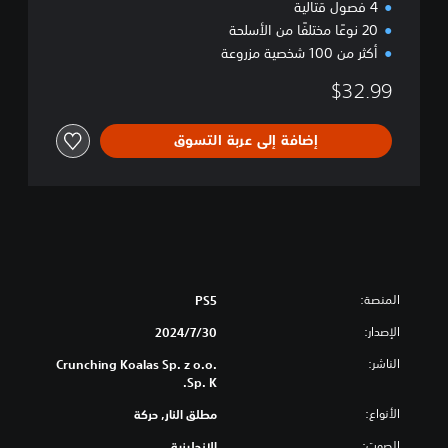
a
4 فصول قتالية
v
20 نوعًا مختلفًا من الأسلحة
e
أكثر من 100 شخصية مزروعة
$32.99
إضافة إلى عربة التسوق
المنصة:
PS5
الإصدار:
30‏/7‏/2024
الناشر:
Crunching Koalas Sp. z o.o.
Sp. K.
الأنواع:
مطلق النار, حركة
الصوت:
الإنجليزية