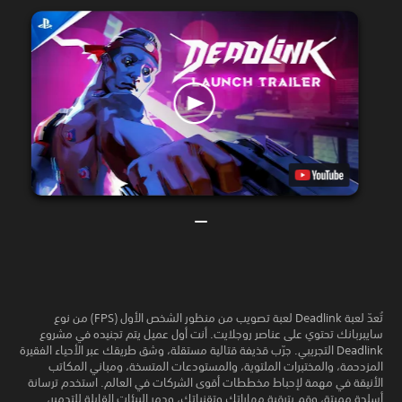
تُعدّ لعبة Deadlink لعبة تصويب من منظور الشخص الأول (FPS) من نوع
سايبربانك تحتوي على عناصر روجلايت. أنت أول عميل يتم تجنيده في مشروع
Deadlink التجريبي. جرّب قذيفة قتالية مستقلة، وشق طريقك عبر الأحياء الفقيرة
المزدحمة، والمختبرات الملتوية، والمستودعات المتسخة، ومباني المكاتب
الأنيقة في مهمة لإحباط مخططات أقوى الشركات في العالم. استخدم ترسانة
أسلحة مميتة، وقم بترقية مهاراتك وتقنياتك، ودمر البيئات القابلة للتدمير،