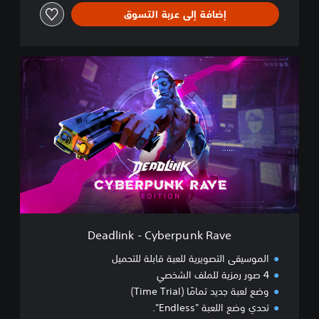
إضافة إلى عربة التسوق
D
e
a
d
l
i
n
k
-
C
y
b
e
Deadlink - Cyberpunk Rave
r
p
الموسيقى التصويرية للعبة قابلة للتحميل
u
4 صور رمزية للملف الشخصي
n
وضع لعبة جديد تمامًا (Time Trial)
k
R
تحدي وضع اللعبة "Endless".