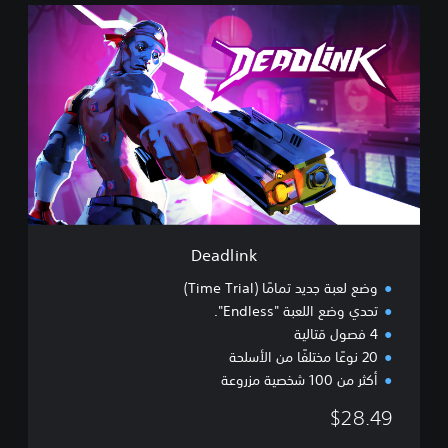
D
e
a
d
l
i
n
k
Deadlink
وضع لعبة جديد تمامًا (Time Trial)
تحدي وضع اللعبة "Endless".
4 فصول قتالية
20 نوعًا مختلفًا من الأسلحة
أكثر من 100 شخصية مزروعة
$28.49