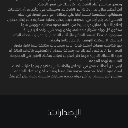
وخفض هوامش أرباح الشركات - كل ذلك في نفس الوقت.
أنت أعظم سلاح لدى وكالة أمن الشركات، ومهمتك هي التأكد من أن الشركات
وصفقاتها المشبوهة ليست آمنة على الإطلاق. مع دعم الفريق في المقر
الرئيسي لك، يتم أولاً في المعركة، حيث يمكن لعملية عسكرية ذات إنكار معقول
إصلاح الأشياء مقابل جزء بسيط من تكلفة قضية قضائية ميؤوس منها.
ستكون كل جولة عشوائية مختلفة، ولكن يوجد شيء واحد لا يتغير أبدًا:
سيفوقونك عددًا. استعد للتفكير مليًا أثناء الاندفاع، والقفز، واستخدام البيئة
لصالحك. لا يمكنك التوقف، ولا حتى لثانية واحدة.
جهز قذائفك بعبوات أسلحة قوية. جرّب مجموعات مختلفة بينما تشق طريق
الدمار. هل تريد قنص أعدائك من مسافة بعيدة، أو إضعافهم بتأثيرات الحالة، أو
مجرد الاشتباك الناري؟ مهما كان أسلوب لعبك، يمكنك العثور على المجموعة
المناسبة لهذه المهمة.
ليس لدى أعدائك نقص في الرصاص والجثث التي يمكنهم رميها عليك. لكنك
لست مترهلًا أيضًا. قد تفقد قذيفة قتالية هنا وهناك، لكن قذائفك القادمة
ستكون أكثر صعوبة. ابدأ كل جولة جديدة بمهارات متطورة وقوة نيران أكثر فتكًا!
الإصدارات:‏