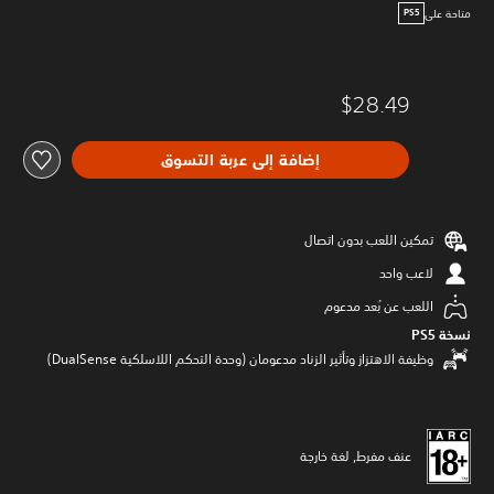
متاحة على
PS5
$28.49
إضافة إلى عربة التسوق
تمكين اللعب بدون اتصال
لاعب واحد
اللعب عن بُعد مدعوم
نسخة PS5‏
وظيفة الاهتزاز وتأثير الزناد مدعومان (وحدة التحكم اللاسلكية DualSense‏)
عنف مفرط, لغة خارجة