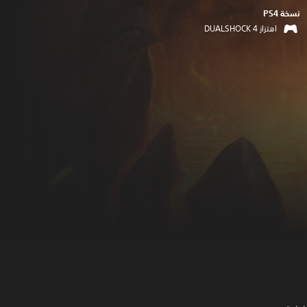
نسخة PS4‏
اهتزاز DUALSHOCK 4‏