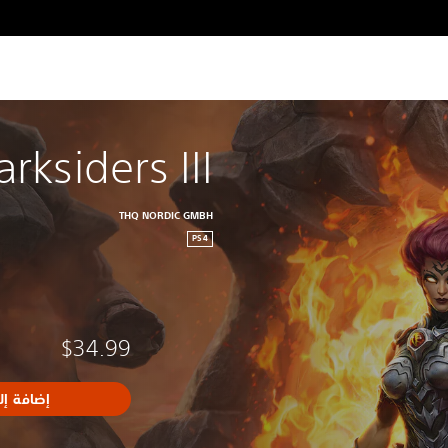
rksiders III
THQ NORDIC GMBH
PS4
$34.99
إضافة إل