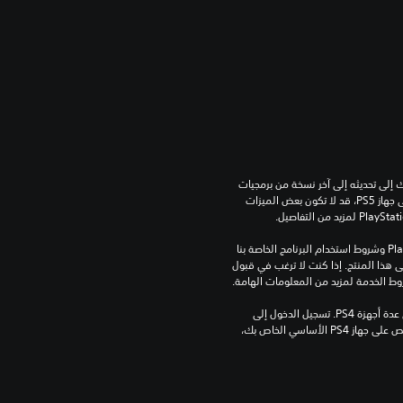
للعب هذه اللعبة على جهاز PS5، قد يحتاج جهازك إلى تحديثه إلى آخر نسخة من برمجيات 
النظام. بالرغم من إمكانية لعب هذه اللعبة على جهاز PS5، قد لا تكون بعض الميزات 
تنزيل هذا المنتج عرضة لشروط خدمة‫ PlayStation وشروط استخدام البرنامج الخاصة بنا 
بالإضافة إلى أي أحكام إضافية محددة تطبق على هذا المنتج. إذا كنت لا ترغب في قبول 
روط الخدمة لمزيد من المعلومات الهامة.
مبلغ يدفع مرة واحدة مقابل ترخيص للتنزيل على عدة أجهزة PS4. تسجيل الدخول إلى 
PlayStation غير مطلوب لاستخدام هذا الترخيص على جهاز PS4 الأساسي الخاص بك، 