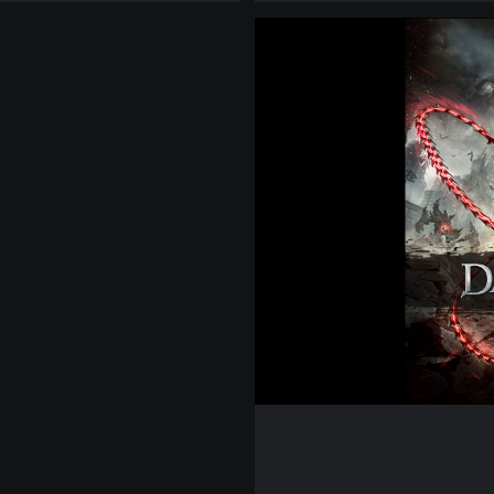
t
i
o
n