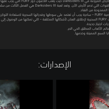
العودة إلى الأرض المروعة في Darksiders III حيث يلعب اللاعبون دور RY
التوازن إلى القوات التي تدمر الأرض الآن. وتعد لعبة Darksiders III هي الف
حرية لاستعادة التوازن!
• سخر قدرات FURY السحرية لإطلاق العنان لأشكالها المختلفة – التي تمكنها من الوصول إل
ت اجتياز جديدة.
لم الألعاب المطلق الحي الحر.
يا السبع المميتة وخدمها.
الإصدارات:‏
D
a
r
k
s
i