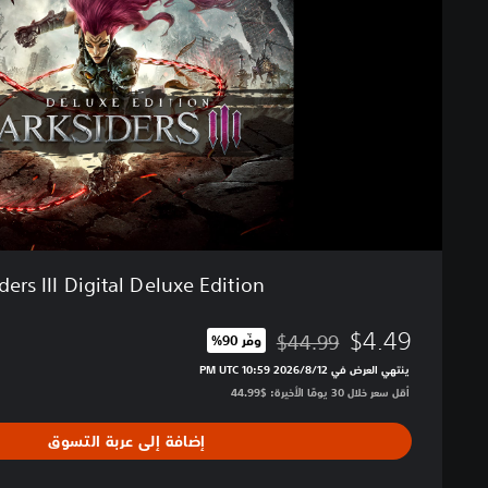
d
e
r
s
I
I
I
D
i
g
i
t
ders III Digital Deluxe Edition
a
l
$4.49
D
$44.99
وفّر 90%‏
مخصوم من السعر الأصلي البالغ $44.99‏
e
ينتهي العرض في 12‏/8‏/2026 10:59 PM UTC‏
l
أقل سعر خلال 30 يومًا الأخيرة: $44.99‏
u
x
إضافة إلى عربة التسوق
e
E