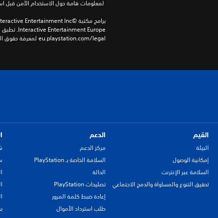
 لمعلومات هامة حول الاستخدام الآمن قبل استخدام هذا المنتج.
eu.playstation.com/legal لمعرفة حقوق الاستخدام الكاملة.
القيم
الدعم
ا
البيئة
مركز الدعم
ش
إمكانية الوصول
السلامة الخاصة بـ PlayStation
سي
السلامة عبر الإنترنت
الحالة
ا
تحقيق التنوع والمساواة والدمج الاجتماعي
تصليحات PlayStation
ا
إعادة ضبط كلمة المرور
ا
طلب استرداد الأموال
ب