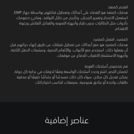
اقتحم كمنفذ
هدفك كمنفذ هو القضاء على أعدائك وتعطيل قنابلهم بواسطة جهاز EMP.
استعمل الانحدار وتفجير الجدران، وتأرجح من خلال النوافذ، وفاجئ خصومك
بأدوات مثل الطائرات بدون طيار وأجهزة التمويه والقنابل الفلاش ورغوة
الاقتحام.
كمتمرد، افتعل كمتمرد
هدفك كمتمرد هو منع أعدائك من تعطيل قنبلتك عن طريق إنهاء حياتهم قبل
أن يفعلوا ذلك. استخدم منع الأبواب، والألغام النصية، ومشعات الحقل الثابتة،
وأجهزة الاستشعار الاقتراب للدفاع عن موقعك.
قم بتخصيص أسلحتك القوية
لضمان النصر، اشترِ وحدد أسلحتك الواسعة وفقًا لذوقك في بداية كل جولة.
يمكن تعديل كل سلاح، سواء كان ذلك مسدسًا أو رشاشًا خفيفًا أو بندقية
طلقات واحدة أو بنادق هجومية، بمرفقات لتناسب احتياجاتك.
عناصر إضافية