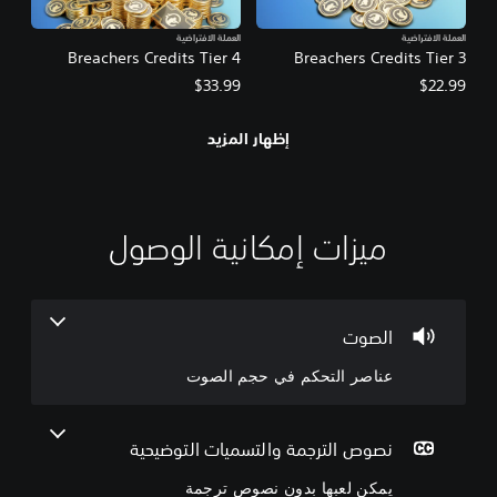
العملة الافتراضية
العملة الافتراضية
Breachers Credits Tier 4
Breachers Credits Tier 3
$33.99
$22.99
إظهار المزيد
ميزات إمكانية الوصول
إ
ي
ت
ع
و
أ
ن
ع
م
ض
ا
ا
ك
ع
ش
ا
ي
د
ن
ص
ر
ل
ل
ر
ة
الصوت
ا
ا
ت
ت
ع
عناصر التحكم في حجم الصوت
ل
ب
ل
ع
م
ت
ي
ر
ر
ه
ا
ي
ي
ح
س
ا
ب
ك
ن
ن
نصوص الترجمة والتسميات التوضيحية
ئ
د
و
م
ي
يمكن لعبها بدون نصوص ترجمة
ح
ف
و
ل
م