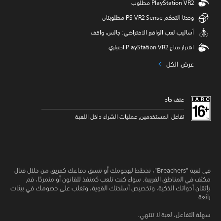
وحدتا التحكم PS VR2 Sense مطلوبتان
أساليب لعب الواقع الافتراضي: جالس، واقف
اهتزاز قناع PlayStation VR2 اختياري
عرض الكل
عنف حاد
تفاعل المستخدمين, عمليات الشراء داخل اللعبة
في لعبة "Breachers"، تخطط لهجومك أو تنسق دفاعك كفريق من خلال قتال
مكثف في المناطق القريبة. سواء كنت تلعب كمنفذ للقانون أو متمردًا، قم
بإتقان أدواتك الذكية، وتخصيص أسلحتك القوية، وتغلب على خصومك في بيئات
رائعة.
سهلة التفاعل، لعبة لا تنتهي.