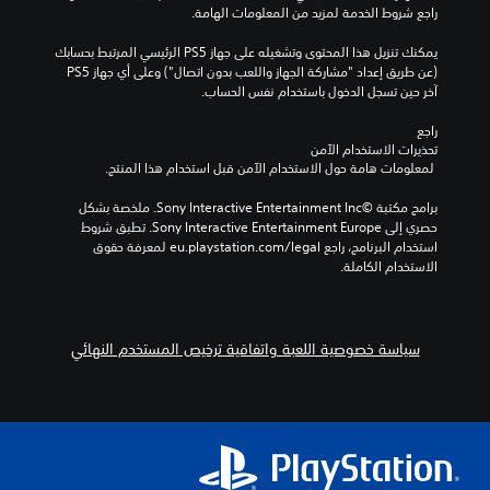
ل
ض
راجع شروط الخدمة لمزيد من المعلومات الهامة.
م
ا
ى
م
ح
ل
ش
ن
يمكنك تنزيل هذا المحتوى وتشغيله على جهاز PS5 الرئيسي المرتبط بحسابك 
د
ل
ا
ح
(عن طريق إعداد "مشاركة الجهاز واللعب بدون اتصال") وعلى أي جهاز PS5 
د
ع
ش
و
آخر حين تسجل الدخول باستخدام نفس الحساب.
م
ب
ا
ا
س
.
ت
رً
راجع 
ب
ع
ا
تحذيرات الاستخدام الآمن
قً
ر
م
 لمعلومات هامة حول الاستخدام الآمن قبل استخدام هذا المنتج.
ا
ض
ن
،
ه
ط
برامج مكتبة ©Sony Interactive Entertainment Inc. ملخصة بشكل 
أ
م
و
حصري إلى Sony Interactive Entertainment Europe. تطبق شروط 
و
ا
قً
استخدام البرنامج، راجع eu.playstation.com/legal لمعرفة حقوق 
ي
ل
ا
الاستخدام الكاملة.
ت
ت
.
و
ن
ف
ب
ر
ي
سياسة خصوصية اللعبة واتفاقية ترخيص المستخدم النهائي
ا
ه
ل
ي
د
ة
ع
(
م
H
ل
U
ق
D
د