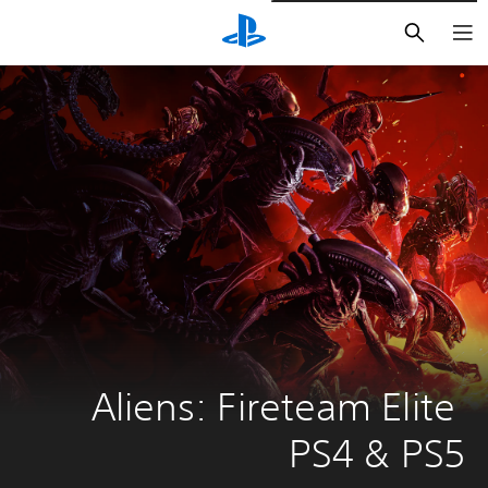
بحث
Aliens: Fireteam Elite 
PS4 & PS5