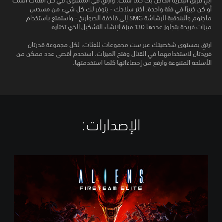
ابنِ فريق البحرية الخاص بك كما شئت. وارتقِ في المستوى في كل الفئات الست
أو كن خبيرًا في فئة واحدة. اختر سلاحك - يتوفر لك كل شيء من مسدس
ماجنوم والبندقية الرشاشة SMG إلى قاذفة الصواريخ - واستمتع باستخدام
ميزات فريدة يتجاوز عددها 130 ميزة لإنشاء التشكيل الذي تختاره.
ارتقِ بمستوى شخصيتك عبر ست مجموعات للفئات، لكل مجموعة قدرتان
فريدتان لاستخدامهما في القتال وفتح الميزات. استخدم أقصى عدد ممكن من
الأسلحة المتنوعة وارفع من إحصاءاتها كلما استخدمتها.
الإصدارات:‏
S
t
a
n
d
a
r