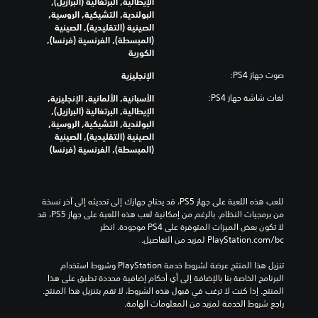
الإيطالية, البرتغالية (البرازيل),
البولندية, التشيكية, الروسية,
الصينية (التقليدية), الصينية
(المبسطة), الفرنسية (فرنسا),
الكورية
صوت جهاز PS4:
الإنجليزية
لغات شاشة جهاز PS4:
الأسبانية, الألمانية, الإنجليزية,
الإيطالية, البرتغالية (البرازيل),
البولندية, التشيكية, الروسية,
الصينية (التقليدية), الصينية
(المبسطة), الفرنسية (فرنسا)
للعب هذه اللعبة على جهاز PS5، قد يحتاج جهازك إلى تحديثه إلى آخر نسخة 
من برمجيات النظام. بالرغم من إمكانية لعب هذه اللعبة على جهاز PS5، قد 
لا تكون بعض الميزات المتوفرة على PS4 موجودة. انظر 
‎PlayStation.com/bc لمزيد من التفاصيل.
تنزيل هذا المنتج عرضة لشروط خدمة‫ PlayStation وشروط استخدام 
البرنامج الخاصة بنا بالإضافة إلى أي أحكام إضافية محددة تطبق على هذا 
المنتج. إذا كنت لا ترغب في قبول هذه الشروط، لا تقم بتنزيل هذا المنتج. 
راجع شروط الخدمة لمزيد من المعلومات الهامة.