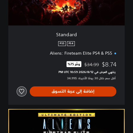
d
Standard
PS5
PS4
Aliens: Fireteam Elite PS4 & PS5
$8.74
$34.99
وفّر 75%‏
مخصوم من السعر الأصلي البالغ $34.99‏
ينتهي العرض في 12‏/8‏/2026 10:59 PM UTC‏
أقل سعر خلال 30 يومًا الأخيرة: $34.99‏
إضافة إلى عربة التسوق
U
l
t
i