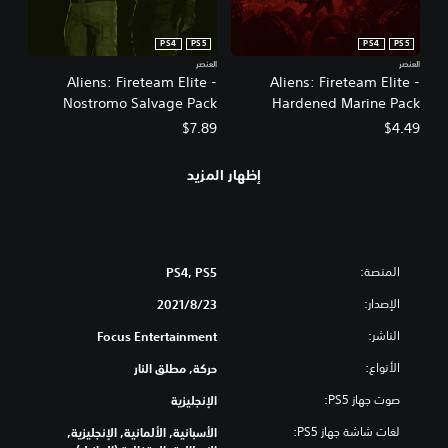
PS4
PS5
PS4
PS5
العنصر
العنصر
Aliens: Fireteam Elite -
Aliens: Fireteam Elite -
Nostromo Salvage Pack
Hardened Marine Pack
$7.89
$4.49
إظهار المزيد
المنصة:
PS4, PS5
الإصدار:
23‏/8‏/2021
الناشر:
Focus Entertainment
الأنواع:
حركة, مطلق النار
صوت جهاز PS5:
الإنجليزية
لغات شاشة جهاز PS5:
الأسبانية, الألمانية, الإنجليزية,