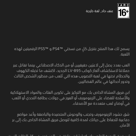
عنف حاد, لغة خارجة
يسمح لك هذا المنتج بتنزيل كلٍ من نسختي PS4™‎ و PS5™‎ الرقميتين لهذه
اللعبة.
العب بعدد يصل إلى لاعبَين حقيقيين أو من الذكاء الاصطناعي بينما تقاتل عبر
حملاتنا لاستكشاف ألغاز كوكب LV-895 الجديد، اكتشف ما تخبئه الكهوف
والحطام تحتها في لعبة التصويب هذه التي تُلعب من منظور الشخص الثالث
وتدور أحداثها في عالم الفضائيين.
ابنِ فريق المشاة الخاص بك مع التركيز على تكوين الفئات والمواد الاستهلاكية
والأسلحة للقضاء على الزينومورف أو الفوز في جولات بطاقة التحدي أو اللعب
في أوضاع لعب متعددة مع الأصدقاء.
شق حشود الزينومورف وتجنب والوحوش المتصيدة والباصقة وأعد مواضع
دفاعية للحفاظ على حياتك لمدة كافية لتوصل فريق المشاة الخاص بك إلى بر
الأمان.