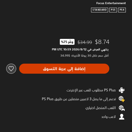
Focus Entertainment
STANDARD
PS5
PS4
$8.74
$34.99
وفّر 75%‏
مخصوم من السعر الأصلي البالغ $34.99‏
ينتهي العرض في 12‏/8‏/2026 10:59 PM UTC‏
أقل سعر خلال 30 يومًا الأخيرة: $34.99‏
إضافة إلى عربة التسوق
تدعم إلى ما يصل 3 لاعبين متصلين عن طريق PS Plus‏
اللعب المتصل اختياري
لاعب واحد