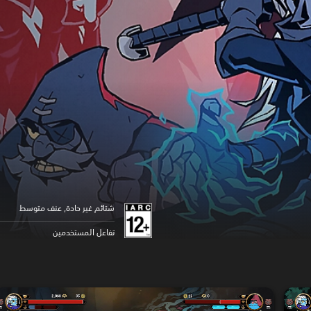
شتائم غير حادة, عنف متوسط
تفاعل المستخدمين