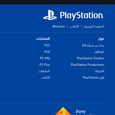
ك
ن
ك
ت
خ
الصفحة الرئيسية
الألعاب
Absolum
ص
ي
ص
حول
المنتجات
م
نبذة عن شركة SIE
PS5
س
ت
الوظائف
PS4
و
PS VR2
PlayStation Studios
ى
PS Plus
PlayStation Productions
ا
ل
الشركة
الملحقات
ت
تاريخ PlayStation
الألعاب
ح
د
ي
أ
و
ت
ن
ش