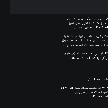
للعب هذه اللعبة على جهاز PS5، قد يحتاج جهازك إلى تحديثه إلى آخر نسخة من برمجيات 
النظام. بالرغم من إمكانية لعب هذه اللعبة على جهاز PS5، قد لا تكون بعض الميزات 
تنزيل هذا المنتج عرضة لشروط خدمة‫ PlayStation وشروط استخدام البرنامج الخاصة بنا 
بالإضافة إلى أي أحكام إضافية محددة تطبق على هذا المنتج. إذا كنت لا ترغب في قبول 
روط الخدمة لمزيد من المعلومات الهامة.
يمكنك تنزيل هذا المحتوى وتشغيله على جهاز PS5 الرئيسي المرتبط بحسابك (عن طريق 
إعداد "مشاركة الجهاز واللعب بدون اتصال") وعلى أي جهاز PS5 آخر حين تسجل الدخول 
برامج مكتبة ©Sony Interactive Entertainment Inc. ملخصة بشكل حصري إلى Sony 
Interactive Entertainment Europe. تطبق شروط استخدام البرنامج، راجع 