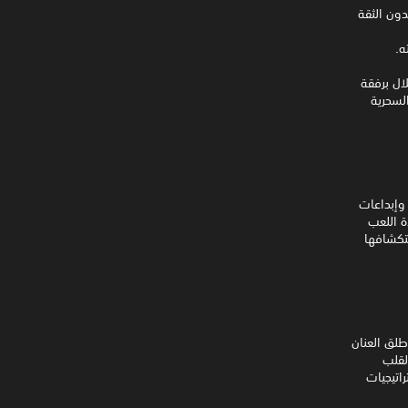
دون الثقة
ه.
ال برفقة
لسحرية
عاب البيتم أب وإبداعات
ادة اللعب
ددة لاستكشافها
طلق العنان
لقلب
راتيجيات