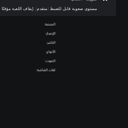
ب
مستوى صعوبة قابل للضبط (متقدم), إيقاف اللعبة مؤقتًا
ة
ق
ا
المنصة:
ب
الإصدار:
ل
الناشر:
ل
ل
الأنواع:
ض
الصوت:
ب
ط
لغات الشاشة:
(
م
ت
ق
د
م
)
ي
م