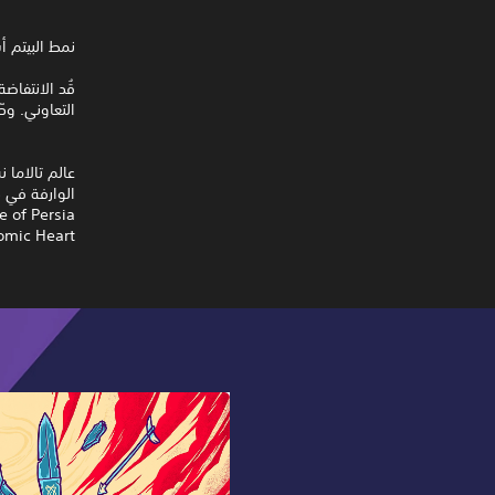
نمط البيتم أ
قُد الانتفاض
التعاوني. و
عالم تالاما 
 / Atomic Heart