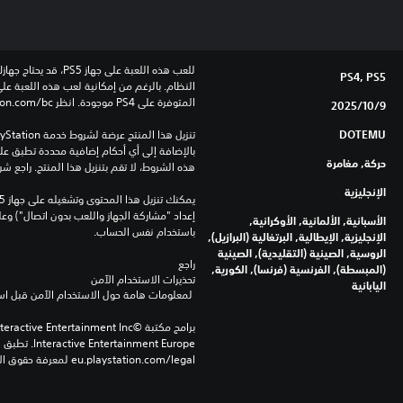
PS4, PS5
المتوفرة على PS4 موجودة. انظر ‎PlayStation.com/bc لمزيد من التفاصيل.
9‏/10‏/2025
DOTEMU
حركة, مغامرة
هذه الشروط، لا تقم بتنزيل هذا المنتج. راجع ش
الإنجليزية
الأسبانية, الألمانية, الأوكرانية,
باستخدام نفس الحساب.
الإنجليزية, الإيطالية, البرتغالية (البرازيل),
الروسية, الصينية (التقليدية), الصينية
راجع 
(المبسطة), الفرنسية (فرنسا), الكورية,
تحذيرات الاستخدام الآمن
اليابانية
 لمعلومات هامة حول الاستخدام الآمن قبل استخدام هذا المنتج.
eu.playstation.com/legal لمعرفة حقوق الاستخدام الكاملة.