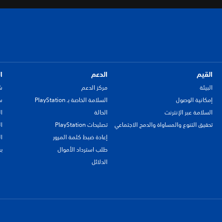
القيم
الدعم
ا
البيئة
مركز الدعم
ش
إمكانية الوصول
السلامة الخاصة بـ PlayStation
سي
السلامة عبر الإنترنت
الحالة
ا
تحقيق التنوع والمساواة والدمج الاجتماعي
تصليحات PlayStation
ا
إعادة ضبط كلمة المرور
ا
طلب استرداد الأموال
ب
الدلائل