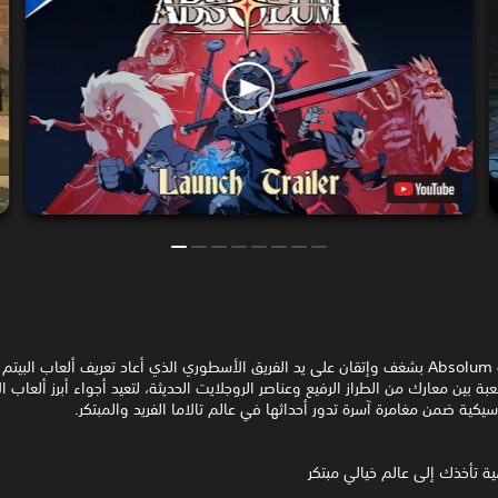
صُممت لعبة Absolum بشغف وإتقان على يد الفريق الأسطوري الذي أعاد تعريف ألعاب البيتم
بة بين معارك من الطراز الرفيع وعناصر الروجلايت الحديثة، لتعيد أجواء أبرز ألعاب ال
اسيكية ضمن مغامرة آسرة تدور أحداثها في عالم تالاما الفريد والمبتكر.
ة تأخذك إلى عالم خيالي مبتكر