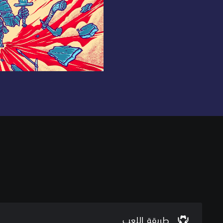
م
س
ت
و
ى
ص
ع
طريقة اللعب
و