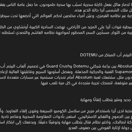
 لدمار هائل بفعل كارثة سحرية تسبّب بها سحرة طموحون، ما جعل عامة الناس يفق
ل ملك الشمس آزرا حالة الذعر هذه،
رة عبر نظامه القرمزي، وعيّن أمراء مخلصين لحكم العوالم التي أخضعها تحت سيطرت
طرة قوات آزرا على المزيد من الأراضي، نهضت الساحرة الكبيرة أوتشاوي من الظل
ة من الثوار، مسخّرين السحر المحظور لمواجهة نظامه الغاشم والتصدي لسلطته ا
يتم أب المبتكر من DOTEMU
تجمع لعبة Absolum بين براعة شركتي Dotemu وGuard Crush في تصميم أل
أستوديو Supamonks الفنية والحركية المذهلة. وبفضل أسلوبها السريع وقابليتها العالية لإع
مرارًا وتكرارًا دون ملل، ستضعك لعبة Absolum أمام تحديات مستمرة عبر مسارات متع
ر متوقعة، لتمنحك تجربة متجددة في كل مرة تلعب فيها.
يد ومثير يتطلب إتقانًا ومهارة
خبة لدى آزرا باستخدام مزيج من سلاسل الكومبو السريعة وقوى إلقاء التعاويذ، وأ
بين الجموح والتفكير الاستراتيجي. استعن بأدوات المقاومة السحرية وعناصر نادرة 
كة لصالحك، واختبر نظام قتال يتطلب مهارة وتوقيتًا دقيقًا، ويدفعك إلى ابتكار است
 جولة لإثارة الفوضى بين صفوف العدو.