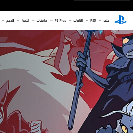
متجر
PS5‏
الألعاب
PS Plus
ملحقات
الأخبار
الدعم