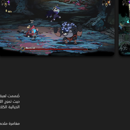
حيث تمزج اللع
الخيالية الكل
مغامرة ملحمي