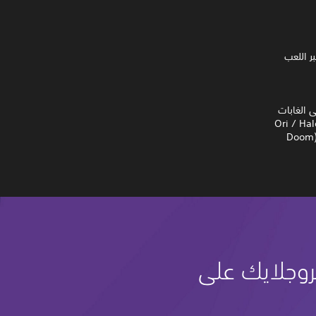
ر اللعب
ى الغابات
ة آسرة من تأليف غاريث كوكر (Ori / Halo Infinite
/ Prince of Persia) بالتعاون مع يوكا كيتامورا (Dark Souls / Elden Ring) وميك غوردون (Doom
روجلايك على