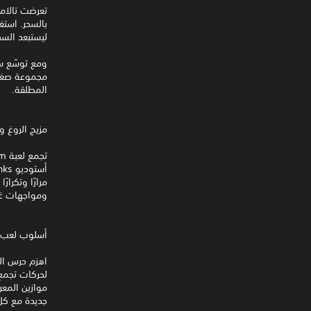
تعرضت تالاما
بالسحر. استغ
ليستبعد السح
ومع توسّع سي
مجموعة صغير
المطلقة.
مزيج الروغ والب
ومواجهات غي
أسلوب لعب جد
اهزم حرس الن
لحركات تجمع 
موازين المعر
جديدة مع كل