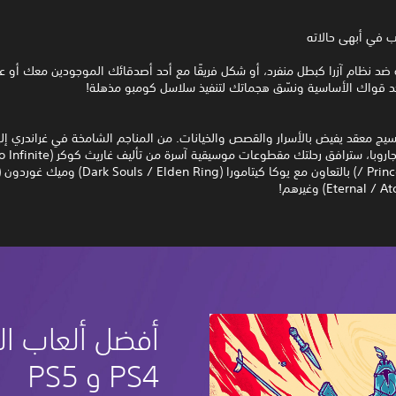
ب في أبهى حالاته
ة ضد نظام آزرا كبطل منفرد، أو شكل فريقًا مع أحد أصدقائك الموجودين معك أو عب
حّد قواك الأساسية ونسّق هجماتك لتنفيذ سلاسل كومبو مذهلة!
نسيج معقد يفيض بالأسرار والقصص والخيانات. من المناجم الشامخة في غراندري إل
الوارفة في جاروبا، سترافق رحلتك مقطوعات موسيقي
Eternal) وغيرهم!
أفضل ألعاب ال
PS4 و PS5