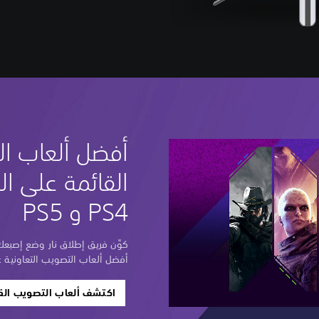
أفضل ألعاب ا
القائمة على الف
PS4 و PS5
كوِّن فريق إطلاق نار وضع إصبعك 
أفضل ألعاب التصويب التعاونية على Station
اكتشف ألعاب التصويب القائ