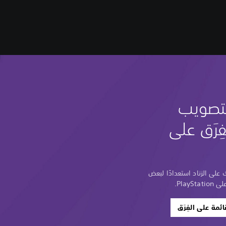
لتصويب
ِرَق على
على الزناد استعدادًا لبعض
Play.
مة على الفِرَق