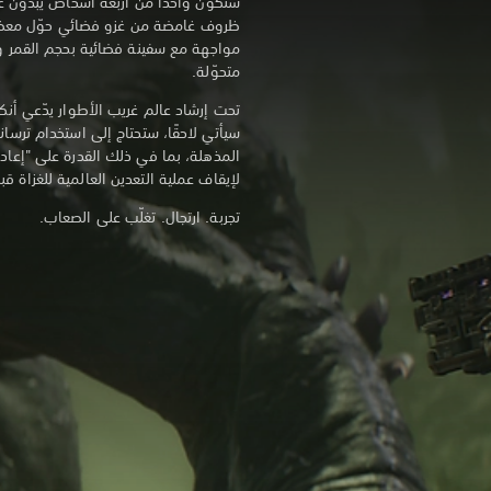
ستكون واحدًا من أربعة أشخاص يبدون عا
ظروف غامضة من غزو فضائي حوّل معظم
مواجهة مع سفينة فضائية بحجم القمر ور
متحوّلة.
تحت إرشاد عالم غريب الأطوار يدّعي أنك
سيأتي لاحقًا، ستحتاج إلى استخدام ترسان
المذهلة، بما في ذلك القدرة على "إعاد
لإيقاف عملية التعدين العالمية للغزاة قب
تجربة. ارتجال. تغلّب على الصعاب.