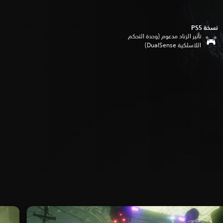
نسخة PS5‏
تأثير الزناد مدعوم (وحدة التحكم
اللاسلكية DualSense‏)