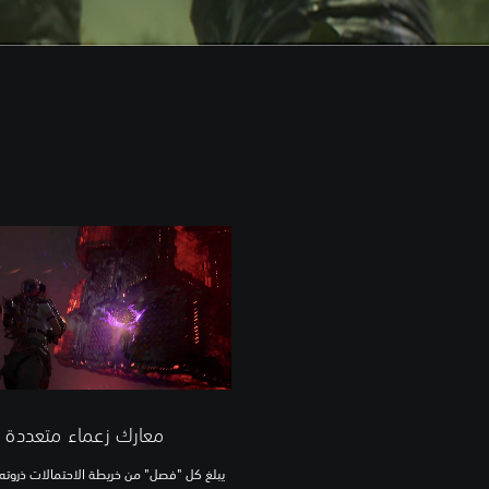
معارك زعماء متعددة
يبلغ كل "فصل" من خريطة الاحتمالات ذروته