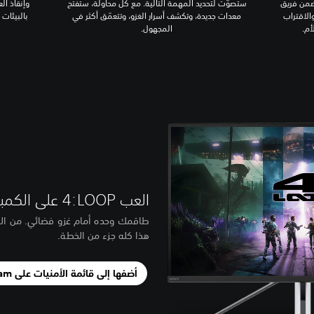
ضمن فريق
ستصوّت لتحديد المهمة التالية. مع كل محاولة، ستفتح
وإنقاذ ال
الاقتراب
معدات جديدة، وتكشف أسرار الغزو، وتتعمّق أكثر في
بالبيئات 
أم.
المجهول.
العب ‎4:LOOP على الكمبيوتر
طاقمك وحده أمام غزو فضائي. من المر
هذا كله جزء من الخطة.
أضفها إلى قائمة الأمنيات على Steam