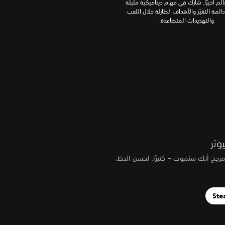
عالم أخيرًا. شارك في مهام ديناميكية مليئة
دائمة التغيّر والأهداف الطارئة خلال اللعب
والتهديدات المتصاعدة.
جح أنك ستموت – كثيرًا. لحسن الحظ،