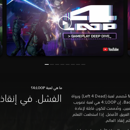
ما هي لعبة ‎4:LOOP؟
الفشل. في إنقاذ ا
صُممت ‎4:LOOP بواسطة Mike Booth مُصمم لعبة (Left 4 Dead) ورواة
القصص التفاعلية في Bad Robot Games، إن ‎4:LOOP هي لعبة تصويب
اعبين، وصُممت لتكون قابلة لإعادة
ء الفريق الأفضل. إذا استطعت التعلم
م إنقاذ العالم.