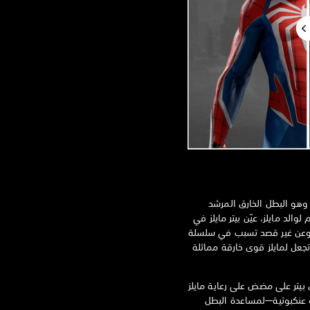
 وهو البطل الخارق المرشد
لوالد مايلز، عيّن بيتر مايلز في
عن غير قصد تسبب في سلسلة
جعل لمايلز قوى خارقة مماثلة
بيتر على مضض على رعاية مايلز
اك عنكبوتية—لمساعدة البطل