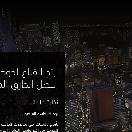
ارتدِ القناع لخوض
البطل الخارق ال
نظرة عامة
توخزك حاسة العنكبوت!
تأرجح بالشباك في نيويورك الخاصة ب
المدينة من أكبر وأسوأ الأشرار الخ