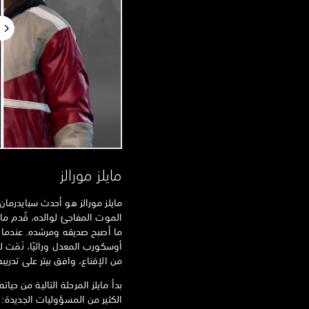
مايلز مورالز
مايلز مورالز هو أحدث سبايدرما
الموت المفاجئ لوالده، قُدم مايلز
ما أصبح صديقه ومرشده. عندما 
أوسكورب المعدل وراثيًا، نَمَت 
من الإقناع، وافق بيتر على تدريبه
بدأ مايلز المرحلة التالية من حي
الكثير من المسؤوليات الجديدة: