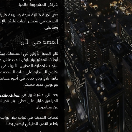
مارفل
المشهورة عالميًا.
خض تجربة قتالية مرحة وسريعة كثيرة 
المدينة في قصص أصلية مليئة بالإثا
وتفاعلي.
القصة حتى الآن...
تتلو اللعبة الأولى في السلسلة،
سبا
أبحاث المختبر بيتر باركر، الذي عاش
سنوات لحماية المدنيين الأبرياء في 
يكافح للسيطرة على حياته الشخصية 
خارق بارع وذو خبرة، في أمور عصاب
بيولوجي جديد مميت.
بعد اثني عشر شهرًا في
سبايدرمان م
المراهق مايلز، على خطى بيتر، قدرات
من سبايدرمان.
لحماية المدينة في غياب بيتر، يواجه
يتعلم الثمن الحقيقي ليصبح بطلًا.