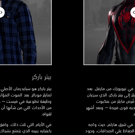
بيتر باركر
ن في نيويورك من مارفل. بعد
بيتر باركر هو سبايدرمان الأصلي
 إلى بيتر باركر، الذي سرعان
لمايلز مورالز. بعد الموت المؤلم 
قُرص مايلز من عنكبوت
وظيفة تطوعية في فيست — و
لديه قوى فريدة — وبعد أشهر
من الأحداث التي من شأنها أن ت
.
لقواه.
اته في شرق هارلم، حيث واجه
في الأيام التي تلت ذلك، وافق 
 الحفاظ على الصداقات، وجود
باعتباره ربيبه الذي يتمتع بشب