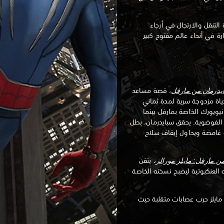
التنقل والارتجال في أرجاء
رة في أنحاء عالم مفتوح كبير
يدرمان من مارفل
، قصة مساعد
 حياة مزدوجة سرية لمدة ثماني
نيويورك الخاصة بمارفل بينما
الفوضوية. يحقق سبايدرمان، بطل
ة غامضة ويحاول إيقاف سلاح
ن مارفل: مايلز مورالز
،
يتقن
ه العنكبوتية ليصبح نسخته الخاصة
 مايلز حرب عصابات متقلبة حيث