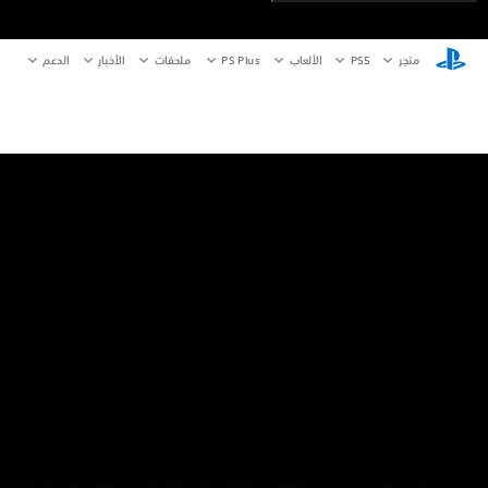
متجر
PS5‏
الألعاب
PS Plus
ملحقات
الأخبار
الدعم