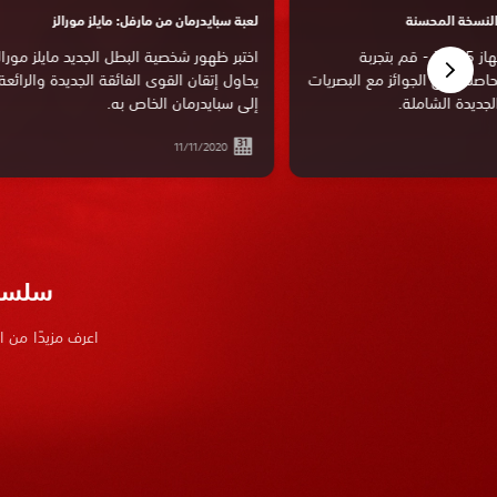
النسخة المحسنة
لعبة سبايدرمان من مارفل: مايلز مورالز
مُحسنة ومطورة لجهاز PS5™ - قم بتجربة
اختبر ظهور شخصية البطل الجديد مايلز مورال
حاصلة على الجوائز مع البصريات
يحاول إتقان القوى الفائقة الجديدة والرائعة
لجديدة الشاملة.
إلى سبايدرمان الخاص به.
11/11/2020
سلسلة
اعرف مزيدًا من 