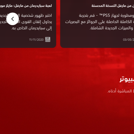
ن من مارفل النسخة المحسنة
لعبة سبايدرمان من مارفل: مايلز مورا
مُحسنة ومطورة لجهاز PS5™ - قم بتجربة
اختبر ظهور شخصية البطل الجديد م
 الكاملة الحاصلة على الجوائز مع البصريات
يحاول إتقان القوى الفائقة الجدي
 والميزات الجديدة الشاملة.
إلى سبايدرمان الخاص به.
11/11/2020
03/05/2
يوتر
لمباشرة أدناه.