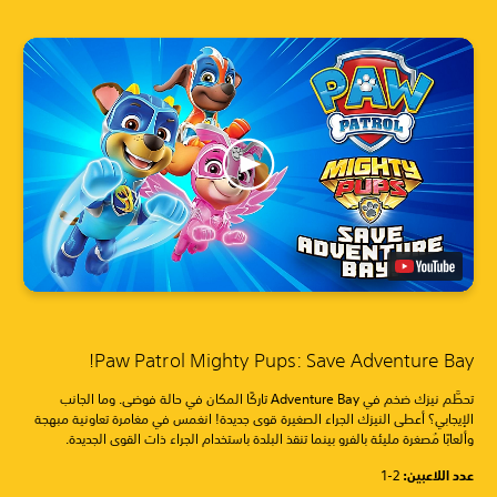
Paw Patrol Mighty Pups: Save Adventure Bay!
تحطَّم نيزك ضخم في Adventure Bay تاركًا المكان في حالة فوضى. وما الجانب
الإيجابي؟ أعطى النيزك الجراء الصغيرة قوى جديدة! انغمس في مغامرة تعاونية مبهجة
وألعابًا مُصغرة مليئة بالفرو بينما تنقذ البلدة باستخدام الجراء ذات القوى الجديدة.
عدد اللاعبين: ‏
1-2