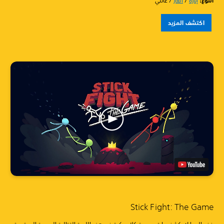
النوع:‏
إثارة
/
ألغاز
/ عائلي
اكتشف المزيد
Stick Fight: The Game