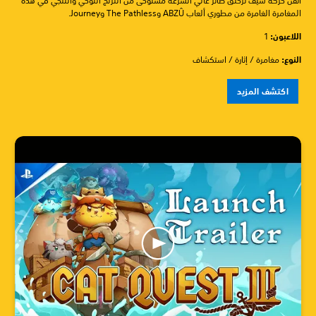
أتقن حركة سيف تزحلق طائر عالي السرعة مستوحى من التزلج اللوحي والثلجي في هذه
المغامرة الغامرة من مطوري ألعاب ABZÛ وThe Pathless وJourney.
اللاعبون:
1
النوع:
مغامرة / إثارة / استكشاف
اكتشف المزيد