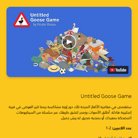
Untitled Goose Game
ستتقمص في مغامرة الألغاز المرحة تلك دور إوزة مشاكسة بينما تثير الفوضى في قرية
إنجليزية هادئة. أطلق الأصوات وزمجر لتشق طريقك عبر سلسلة من السيناريوهات
المضحكة بمفردك أو بصحبة صديق له ريش جميل.
عدد اللاعبين: ‏
1-2