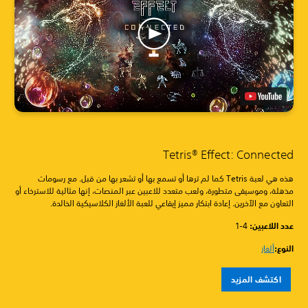
Tetris® Effect: Connected
هذه هي لعبة Tetris كما لم ترها أو تسمع بها أو تشعر بها من قبل. مع رسومات
مذهلة، وموسيقى متطورة، ولعب متعدد للاعبين عبر المنصات، إنها مثالية للاسترخاء أو
التعاون مع الآخرين. إعادة ابتكار مميز إيقاعي للعبة الألغاز الكلاسيكية الخالدة.
عدد اللاعبين: ‏
1-4
النوع:
ألغاز
اكتشف المزيد