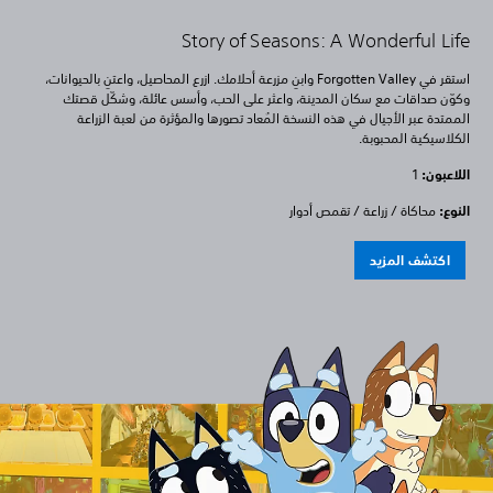
Story of Seasons: A Wonderful Life
استقر في Forgotten Valley وابنِ مزرعة أحلامك. ازرع المحاصيل، واعتنِ بالحيوانات،
وكوّن صداقات مع سكان المدينة، واعثر على الحب، وأسس عائلة، وشكّل قصتك
الممتدة عبر الأجيال في هذه النسخة المُعاد تصورها والمؤثرة من لعبة الزراعة
الكلاسيكية المحبوبة.
اللاعبون:
1
النوع:
محاكاة / زراعة / تقمص أدوار
اكتشف المزيد