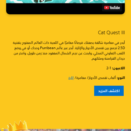
Cat Quest III
أبحر في مغامرة شائقة بصفتك قرصانًا مغامرًا في اللعبة ذات العالم المفتوح بتقنية
2.5D تجمع بين تقمص الأدوار والإثارة. أبحر عبر عالم Purribean وحدك أو في وضع
اللعب التعاوني المحلي، وابحث عن نجم الشمال المفقود منذ زمن طويل، واحذر من
جرذان القراصنة وملكهم.
اللاعبون:
1-2
النوع:
ألعاب تقمص الأدوار/ مغامرة/
إثارة
اكتشف المزيد