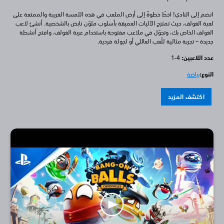
انضم إلى النادي! اخطُ خطوةً إلى أرض الملعب في هذه اللمسة الغريبة والممتعة على
لعبة الغولف، حيث تمتزج الآليات العميقة بأسلوب ملوّن نابض بالشخصية. أنشئ لاعب
الغولف الخاص بك، وتجوّل في ملاعب مفتوحة باستخدام عربة الغولف، وافتح أنشطة
جديدة – تجربة مثالية للّعب العائلي أو لجولة فردية.
عدد اللاعبين: ‏
1-4
النوع:
رياضة
اكتشف المزيد