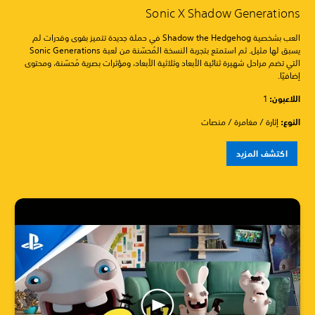
Sonic X Shadow Generations
العب بشخصية Shadow the Hedgehog في حملة جديدة تتميز بقوى وقدرات لم
يسبق لها مثيل. ثم استمتع بتجربة النسخة المُحسّنة من لعبة Sonic Generations
التي تضم مراحل شهيرة ثنائية الأبعاد وثلاثية الأبعاد، ومؤثرات بصرية مُحسّنة، ومحتوى
إضافيًا.
اللاعبون:
1
النوع:
إثارة / مغامرة / منصات
اكتشف المزيد