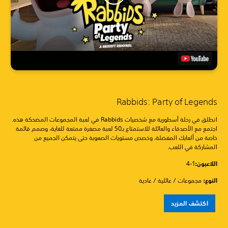
Rabbids: Party of Legends
انطلق في رحلة أسطورية مع شخصيات Rabbids في لعبة المجموعات المضحكة هذه.
اجتمع مع الأصدقاء والعائلة للاستمتاع بـ50 لعبة مصغرة ممتعة للغاية، وصمم قائمة
خاصة من ألعابك المفضلة، وخصص مستويات الصعوبة حتى يتمكن الجميع من
المشاركة في اللعب.
اللاعبون:
1-4
النوع:
مجموعات / عائلية / عادية
اكتشف المزيد