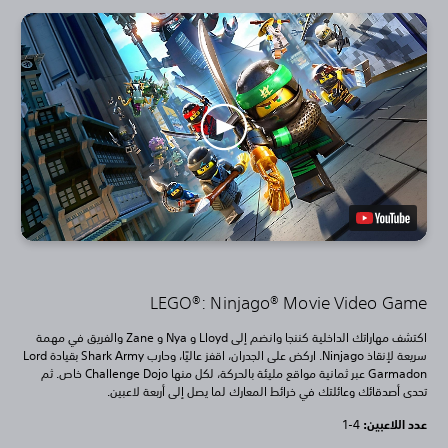
LEGO®: Ninjago® Movie Video Game
اكتشف مهاراتك الداخلية كننجا وانضم إلى Lloyd و Nya و Zane والفريق في مهمة
سريعة لإنقاذ Ninjago. اركض على الجدران، اقفز عاليًا، وحارب Shark Army بقيادة Lord
Garmadon عبر ثمانية مواقع مليئة بالحركة، لكل منها Challenge Dojo خاص. ثم
تحدى أصدقائك وعائلتك في خرائط المعارك لما يصل إلى أربعة لاعبين.
عدد اللاعبين: ‏
1-4