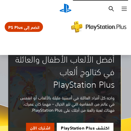
بحث
انضم إلى PS Plus
إرشادات ومقالات
أفضل الألعاب الأطفال والعائلة
في كتالوج ألعاب
PlayStation Plus
واجه كل أفراد العائلة في أمسية مليئة بالألعاب أو انغمس
في عالم من المغامرة التي تثير الخيال – مهما كان عمرك،
فهناك لعبة رائعة من أجلك على PlayStation Plus.
اكتشف PlayStation Plus
اشترك الآن