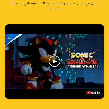
انطلق في مهام ملحمية واكتشف الممالك الآسرة التي ستدهشك
وتلهمك.