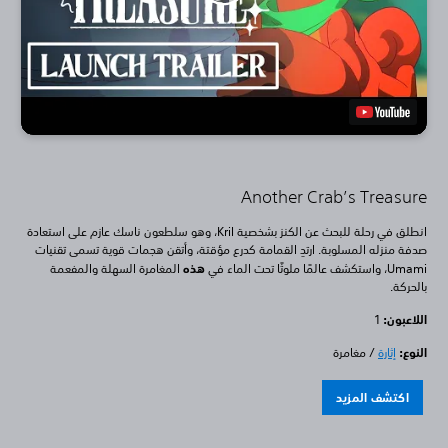
Another Crab’s Treasure
انطلق في رحلة للبحث عن الكنز بشخصية Kril، وهو سلطعون ناسك عازم على استعادة
صدفة منزله المسلوبة. ارتدِ القمامة كدرع مؤقتة، وأتقن هجمات قوية تسمى تقنيات
Umami، واستكشف عالمًا ملوثًا تحت الماء في
هذه
المغامرة السهلة والمفعمة
بالحركة.
اللاعبون:
1
النوع:
إثارة
/ مغامرة
اكتشف المزيد