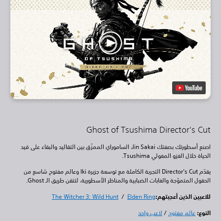
Ghost of Tsushima Director's Cut
اصنع أسطورتك بصفتك Jin Sakai، الساموراي الممزّق بين التقاليد والبقاء على قيد
الحياة خلال الغزو المغولي Tsushima.
يقدّم Director’s Cut التجربة الكاملة مع توسعة جزيرة Iki وعالم مفتوح شاسع من
الحقول المتموّجة والغابات الضبابية والمناظر الأسطورية، لتتقن طريق الـ Ghost.
للاعبين الذين أعجبتهم:
Elden Ring
/
The Witcher 3: Wild Hunt
النوع:
عالم مفتوح
/
لاعب واحد