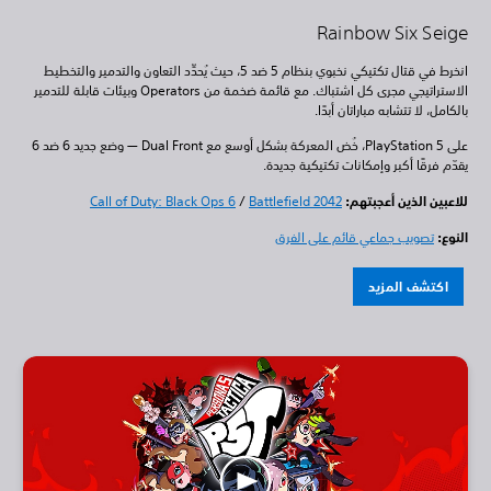
Rainbow Six Seige
انخرط في قتال تكتيكي نخبوي بنظام 5 ضد 5، حيث يُحدِّد التعاون والتدمير والتخطيط
الاستراتيجي مجرى كل اشتباك. مع قائمة ضخمة من Operators وبيئات قابلة للتدمير
بالكامل، لا تتشابه مباراتان أبدًا.
على PlayStation 5، خُض المعركة بشكل أوسع مع Dual Front — وضع جديد 6 ضد 6
يقدّم فرقًا أكبر وإمكانات تكتيكية جديدة.
للاعبين الذين أعجبتهم:
Battlefield 2042
/
Call of Duty: Black Ops 6
النوع:
تصويب جماعي قائم على الفرق
اكتشف المزيد