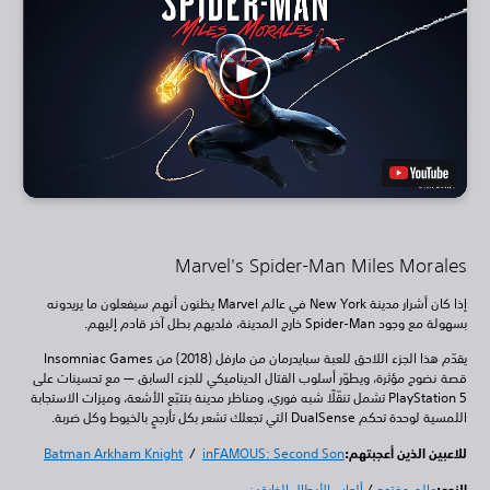
Marvel's Spider-Man Miles Morales
إذا كان أشرار مدينة New York في عالم Marvel يظنون أنهم سيفعلون ما يريدونه
بسهولة مع وجود Spider-Man خارج المدينة، فلديهم بطل آخر قادم إليهم.
يقدّم هذا الجزء اللاحق للعبة سبايدرمان من مارفل (2018) من Insomniac Games
قصة نضوج مؤثرة، ويطوّر أسلوب القتال الديناميكي للجزء السابق — مع تحسينات على
PlayStation 5 تشمل تنقّلًا شبه فوري، ومناظر مدينة بتتبّع الأشعة، وميزات الاستجابة
اللمسية لوحدة تحكم DualSense التي تجعلك تشعر بكل تأرجحٍ بالخيوط وكل ضربة.
للاعبين الذين أعجبتهم:
inFAMOUS: Second Son
/
Batman Arkham Knight
النوع:
عالم مفتوح
/
ألعاب الأبطال الخارقين