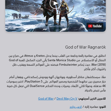
God of War Ragnarök
انطلق في مغامرة رائعة ونابعة من القلب بينما يدخل Kratos و Atreus في صراع بين
النضال أو الاستسلام. من Santa Monica Studio يأتي الجزء المكمل للعبة God of
War (2018)، حيث يُحكم Fimbulwinter قبضته على العوالم التسعة ويقترب ظل
راڠنَروك أكثر فأكثر.
معًا، سيستكشفان مناظر أسطورية، ويواجهان آلهة ووحوش إسكندنافي، ويقفان أمام
خيار مصيري بين نجاتهما الشخصية ومصير العوالم. على PlayStation 5، اختبر رسوميات
4K مذهلة، وصوتًا ثلاثي الأبعاد، وميزات وحدة التحكم DualSense التي تجعل كل ضربة
فأس تنبض بالحياة.
للاعبين الذين أعجبتهم:
Devil May Cry V
/
God of War
النوع:
مغامرة إثارة /
لاعب واحد