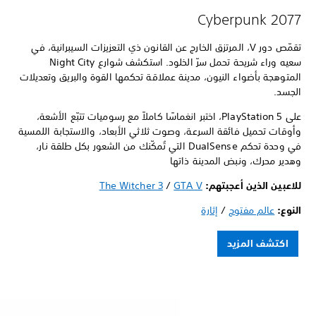
Cyberpunk 2077
تقمّص دور V، المرتزق الخارج عن القانون ذي التعزيزات السيبرانية، في
سعيه وراء شريحة تحمل سرّ الخلود. استكشف شوارع Night City
المتوهجة بأضواء النيون، مدينة عملاقة تحكمها القوة والبريق وتعديلات
الجسد.
على PlayStation 5، اختبر انغماسًا كاملاً مع رسوميات تتبّع الأشعة،
وأوقات تحميل فائقة السرعة، وصوت ثلاثي الأبعاد، والاستجابة اللمسية
في وحدة تحكم DualSense التي تُمكّنك من الشعور بكل طلقة نار،
وهدير محرك، ونبض المدينة ذاتها
للاعبين الذين أعجبتهم:
GTA V
/
The Witcher 3
النوع:
عالم مفتوح
/
إثارة
اكتشف المزيد