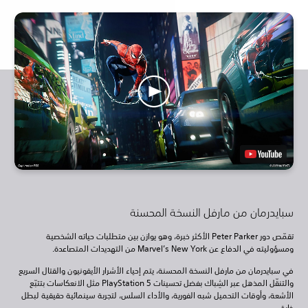
سبايدرمان من مارفل النسخة المحسنة
تقمّص دور Peter Parker الأكثر خبرة، وهو يوازن بين متطلبات حياته الشخصية
ومسؤوليته في الدفاع عن Marvel’s New York من التهديدات المتصاعدة.
في سبايدرمان من مارفل النسخة المحسنة، يتم إحياء الأشرار الأيقونيون والقتال السريع
والتنقّل المذهل عبر الشِباك بفضل تحسينات PlayStation 5 مثل الانعكاسات بتتبّع
الأشعة، وأوقات التحميل شبه الفورية، والأداء السلس، لتجربة سينمائية حقيقية لبطل
خارق.