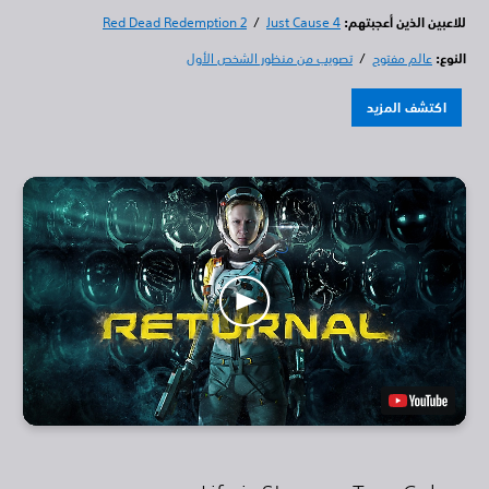
للاعبين الذين أعجبتهم:
Just Cause 4
/
Red Dead Redemption 2
النوع:
عالم مفتوح
/
تصويب من منظور الشخص الأول
اكتشف المزيد