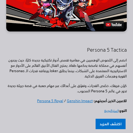
Persona 5 Tactica
انضم إلى اللصوص الوهميين في مغامرة تقمص أدوار تكتيكية جديدة كليًا، حيث يجدون
أنفسهم في مملكة غامضة يحكمها طغاة. يمتزج القتال الأنيق القائم على الأدوار مع
الاستراتيجية المعتمدة على الشبكات، بينما يطلق Joker ورفاقه قدرات الـ Personas
القوية وهجمات الفريق الذكية.
كوّن فريقك، خصّص القدرات، وتفوّق على أعدائك عبر مهام صعبة في قصة جريئة جديدة
تدور في عالم Persona 5 المحبوب.
للاعبين الذين أعجبتهم:
Genshin Impact
/
Persona 5 Royal
النوع:
استراتيجية
اكتشف المزيد