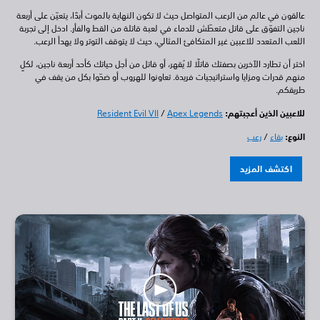
عالقون في عالم من الرعب المتواصل حيث لا تكون النهاية بالموت أبدًا، يتعيّن على أربعة
ناجين التفوّق على قاتل متعطّش للدماء في لعبة قاتلة من القط والفأر. ادخل إلى تجربة
اللعب المتعدد للاعبين غير المتكافئ المثالي، حيث لا يتوقف التوتر ولا يهدأ الرعب.
اختر أن تطارد الآخرين بصفتك قاتلًا لا يُقهر، أو قاتل من أجل حياتك كأحد أربعة ناجين، لكلٍ
منهم قدرات ومزايا واستراتيجيات فريدة. تعاونوا للهروب أو ضحّوا بكل من يقف في
طريقكم.
للاعبين الذين أعجبتهم:
Apex Legends
/
Resident Evil VII
النوع:
بقاء
/
رعب
اكتشف المزيد