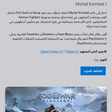
Mortal Kombat 1
ادخل إلى عالم Mortal Kombat المعاد إحياؤه، حيث يعيد Fire God Liu Kang تشكيل
القدر، ويتصادم المحاربون في إعادة تخيّل وحشية مدعومة Kameo Fighters
الديناميكيين. اختبر أكثر قصة سينمائية في تاريخ السلسلة، مع محاربين أسطوريين في
حقبة جديدة جريئة.
أتقِن نظام قتال مُحدَّث يضم Fatal Blows و Breakers و Fatalities القاسية، وعلى
PlayStation 5 اشعر بكل ضربة تتردد عبر الاستجابة اللمسية و المُحفّزات التكيفية
لوحدة تحكم DualSense.
للاعبين الذين أعجبتهم
:
Tekken 8
/
Street Fighter VI
النوع:
قتال
اكتشف المزيد