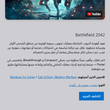
Battlefield 2042
تعود أيقونة الحروب الشاملة بمعارك تصويب سريعة الوتيرة من منظور الشخص الأول
وترسانة متطورة. قاتل عبر خرائط شاسعة في اشتباكات ضخمة أو مواجهات متوترة عن
قرب، حيث يمكن لكل فرقة وكل رصاصة أن تغيّر مجرى المعركة.
اختر فئتك، وأتقن نسخًا مطوّرة من نمطي Conquest و Breakthrough، وانغمس في
Portal — منصة إبداعية لإحياء معارك الماضي والحاضر وإعادة مزجها ومشاركتها بطرق
غير متوقعة.
للاعبين الذين أعجبتهم:
Call of Duty: Modern Warfare
/
Rainbow Six Siege
النوع:
تصويب يعتمد على الفرق
اكتشف المزيد