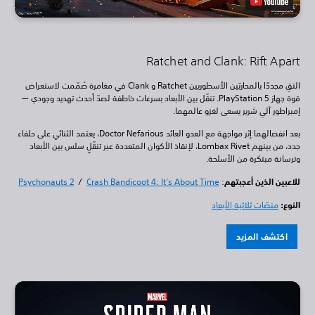
Ratchet and Clank: Rift Apart
التقِ مجددًا بالمحاربَين الأسطوريين Ratchet و Clank في مغامرة صُمّمت لاستعراض
قوة جهاز PlayStation 5. تنقّل بين الأبعاد بسرعات خاطفة لصدّ أحدث تهديد وجودي —
إمبراطور آلي شرير يسعى لغزو عالمهما.
بعد انفصالهما إثر مواجهة مع العدو العائد Doctor Nefarious، يعتمد الثنائي على حلفاء
جدد، من بينهم Lombax Rivet، لإنقاذ الأكوان المتعددة عبر تنقّلٍ سلس بين الأبعاد
وترسانة مبتكرة من الأسلحة.
للاعبين الذين أعجبتهم
:
Crash Bandicoot 4: It’s About Time
/
Psychonauts 2
النوع:
منصّات ثلاثية الأبعاد
اكتشف المزيد