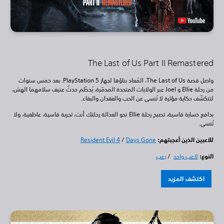
The Last of Us Part II Remastered
واصل قصة The Last of Us، المُعاد بناؤها لجهاز PlayStation 5. بعد خمس سنوات
من رحلة Ellie و Joel عبر الولايات المتحدة المدمّرة، يُحطّم حدثٌ عنيف سلامهما الهش،
لتتكشّف حكاية مؤثرة لا تُنسى عن الحب والفقدان والبقاء.
بدافع خسارة قاسية، تصبح رحلة Ellie نحو العدالة رحلتك أنت، تجربة قاسية، عاطفية، ولا
تُنسى.
للاعبين الذين أعجبتهم:
Days Gone
/
Resident Evil 4
النوع:
لاعب واحد
/
رعب
اكتشف المزيد