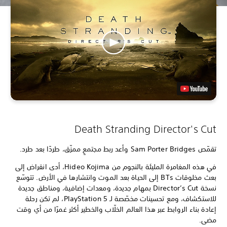
Death Stranding Director's Cut
تقمّص Sam Porter Bridges وأعد ربط مجتمعٍ ممزّق، طردًا بعد طرد.
في هذه المغامرة المليئة بالنجوم من Hideo Kojima، أدى انقراض إلى
بعث مخلوقات BTs إلى الحياة بعد الموت وانتشارها في الأرض. تتوسّع
نسخة Director’s Cut بمهام جديدة، ومعدات إضافية، ومناطق جديدة
للاستكشاف، ومع تحسينات مخصّصة لـ PlayStation 5، لم تكن رحلة
إعادة بناء الروابط عبر هذا العالم الخلّاب والخطير أكثر غمرًا من أي وقت
مضى.