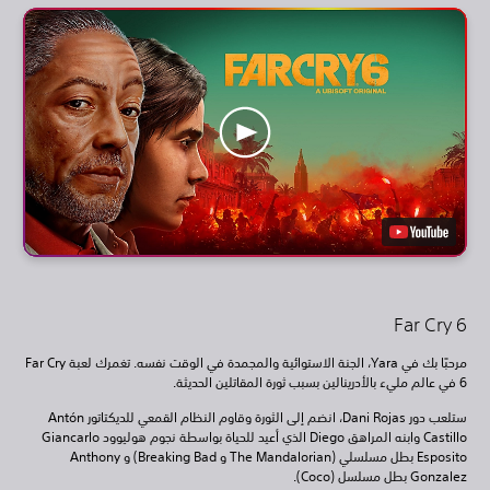
Far Cry 6
مرحبًا بك في Yara، الجنة الاستوائية والمجمدة في الوقت نفسه. تغمرك لعبة Far Cry
6 في عالم مليء بالأدرينالين بسبب ثورة المقاتلين الحديثة.
ستلعب دور Dani Rojas، انضم إلى الثورة وقاوم النظام القمعي للديكتاتور Antón
Castillo وابنه المراهق Diego الذي أعيد للحياة بواسطة نجوم هوليوود Giancarlo
Esposito بطل مسلسلي (The Mandalorian و Breaking Bad) و Anthony
Gonzalez بطل مسلسل (Coco).