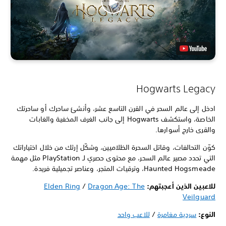
Hogwarts Legacy
ادخل إلى عالم السحر في القرن التاسع عشر، وأنشئ ساحرك أو ساحرتك
الخاصة، واستكشف Hogwarts إلى جانب الغرف المخفية والغابات
والقرى خارج أسوارها.
كوّن التحالفات، وقاتل السحرة الظلاميين، وشكّل إرثك من خلال اختياراتك
التي تحدد مصير عالم السحر، مع محتوى حصري لـ PlayStation مثل مهمة
Haunted Hogsmeade، وترقيات المتجر، وعناصر تجميلية فريدة.
للاعبين الذين أعجبتهم:
Dragon Age: The
/
Elden Ring
Veilguard
النوع:
سردية مغامرة
/
للاعب واحد