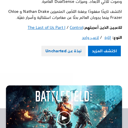
وصوت ثلاثي الأبعاد، وميزات DualSense الغامرة.
اكتشف تاريخًا مفقودًا برفقة اللصّين المتميزين Nathan Drake و Chloe
Frazer بينما يجوبان العالم بحثًا عن مغامرات استثنائية وأسرار خفيّة.
للاعبين الذين أعجبتهم:
Control
/
The Last of Us Part I
النوع:
إثارة
/
لاعب واحد
اكتشف المزيد
نبذة عن Uncharted