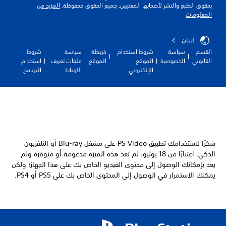
بحقوق الطبع والنشر لأصحابها المعنيين. جميع الحقوق محفوظة.
المزيد من
المعلومات
لبنان
القسم
سياسة
شروط استخدام
خريطة
سياسة
شروط
القانوني
الخصوصية
الموقع
الموقع
ملفات تعريف
استخدام
الإلكتروني
الارتباط
البرنامج
شكرًا لاستخدامك تطبيق PS Video على مشغل Blu-ray أو التلفزيون
الذكي. اعتبارًا من 18 يوليو، لم تعد هذه الميزة مدعومة أو متوفرة ولم
يعد بإمكانك الوصول إلى محتوى الفيديو الخاص بك على هذا الجهاز؛ ولكن
يمكنك الاستمرار في الوصول إلى المحتوى الخاص بك على PS5 أو PS4.