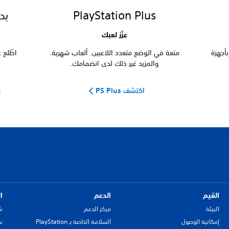
PlayStation Plus
بد
عزّز لعبك
أجهزة
متعة في الوضع متعدد اللاعبين. ألعاب شهرية.
اطّلع على
والمزيد غير ذلك لدى انضمامك.
اكتشف PS Plus
زي
القيم
الدعم
ا
البيئة
مركز الدعم
ش
إمكانية الوصول
السلامة الخاصة بـ PlayStation
سي