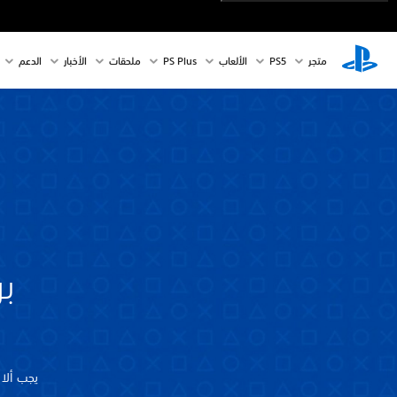
متجر
PS5‏
الألعاب
PS Plus
ملحقات
الأخبار
الدعم