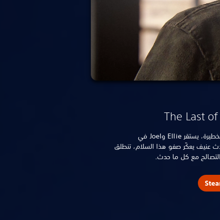
The Last of
بعد خمس سنوات من انتهاء رحلتهما الخطيرة، يستقر Ellie وJoel في
ث عنيف يعكّر صفو هذا السلام، تنطلق