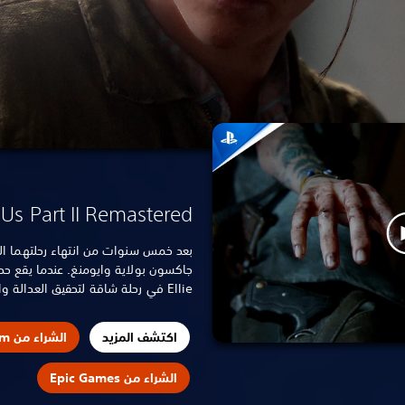
 Us Part II Remastered
جاكسون بولاية وايومنغ. عندما يقع حد
Ellie في رحلة شاقة لتحقيق العدالة والتصالح مع كل ما حدث.
اكتشف المزيد
الشراء من Steam
الشراء من Epic Games