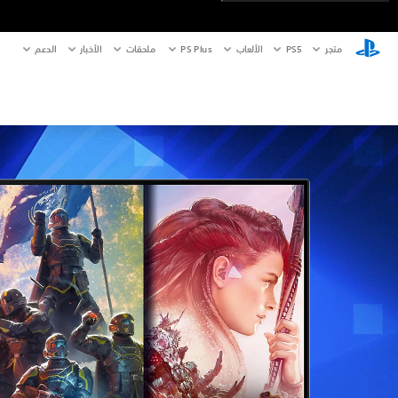
متجر
PS5‏
الألعاب
PS Plus
ملحقات
الأخبار
الدعم