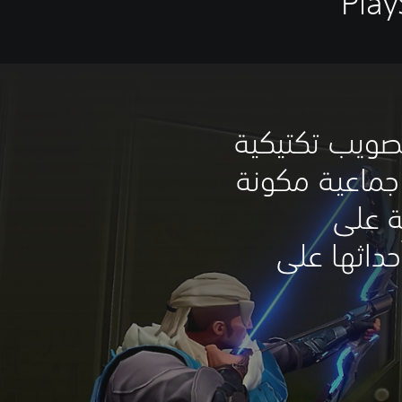
لعبة تصويب تكتيكية
جماعية مكونة
 قائمة على
داثها على