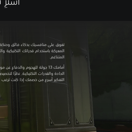
اشترِ نقاط Valorant م
تفوق على منافسيك بذكاء فائق وحنكة و
المعركة باستخدام قدراتك التكتيكية وا
المتناغم.
أمامك 13 جولة للهجوم والدفاع 
الحادة والقدرات التكتيكية. نظرًا لتخص
التفكير أسرع من خصمك إذا كنت ترغب في