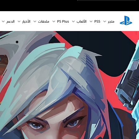
متجر
PS5‏
الألعاب
PS Plus
ملحقات
الأخبار
الدعم