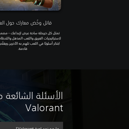
قاتل وخُض معارك حول العا
تمثل كل خريطة ساحة عرض لإبداعك - مصمم
لاستراتيجيات الفريق واللعب المذهل واللحظا
ابتكر أسلوبًا في اللعب تلهم به الآخرين ويقلّ
قادمة.
الأسئلة الشائعة ح
Valorant
ما هو نوع لعبة Valorant؟