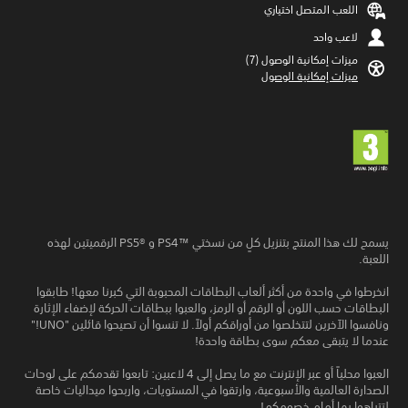
اللعب المتصل اختياري
لاعب واحد
ميزات إمكانية الوصول (7)‏
ميزات إمكانية الوصول
يسمح لك هذا المنتج بتنزيل كلٍ من نسختي PS4™‎ و PS5®‎ الرقميتين لهذه
اللعبة.
انخرطوا في واحدة من أكثر ألعاب البطاقات المحبوبة التي كبرنا معها! طابقوا
البطاقات حسب اللون أو الرقم أو الرمز، والعبوا ببطاقات الحركة لإضفاء الإثارة
ونافسوا الآخرين لتتخلصوا من أوراقكم أولاً. لا تنسوا أن تصيحوا قائلين "UNO!"
عندما لا يتبقى معكم سوى بطاقة واحدة!
العبوا محلياً أو عبر الإنترنت مع ما يصل إلى 4 لاعبين: تابعوا تقدمكم على لوحات
الصدارة العالمية والأسبوعية، وارتقوا في المستويات، واربحوا ميداليات خاصة
لتتباهوا بها أمام خصومكم!