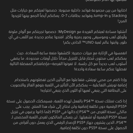
اختاروا من بين مجموعة قواعد داخلية محبوبة: خصصوا لعبتكم مع خيارات مثل
Stacking و Jump-In وقواعد بطاقات 7-0. يمكنكم أيضاً الجمع بينها لتزيدوا
المرح!
أنشئوا مساحة لعبتكم الفريدة مع MyDesign: خصصوا تجربتكم مع ألواح ملونة
وأوراق لعب وموسيقى وصور رمزية وأكثر. افتحوا عناصر جديدة عبر اللعب في أي
طور، وابنوا عالم لعبة UNO™ الخاص بكم!
انغمسوا في الإثارة مع ميزات حصرية: اكتشفوا متعة ساعة السعادة، حيث
يمكنكم لعب محتوى مُختار قابل للتنزيل مجاناً خلال أوقات محدودة، ما يضفي
أسلوب لعب جديداً مع كل جلسة. لا تفوتوا الفرصة—فإضافتكم المفضلة التالية
تفصلها عنكم ساعة سعادة واحدة!
وإذا كنتم من محبي تويتش، فتفاعلوا مع الباثّين الذين تفضلونهم باستخدام
إضافة تويتش التفاعلية — يمكنكم الآن التأثير في اللعبة بتوقع الفائز والتصويت
على البطاقة التي ينبغي لعبها أو اللون الذي ينبغي اختياره!
إذا كنت تمتلك نسخة PS4™‎ بالفعل لهذه اللعبة، فسيمكنك الحصول على نسخة
PS5®‎ الرقمية دون تكلفة إضافية ولن تحتاج إلى شراء هذا المنتج. يجب على
مالكي نسخة القرص من PS4™‎ إدخالها في PS5®‎ كلما كانوا يرغبون في تنزيل
نسخة PS5®‎ الرقمية أو تشغيلها. لن يتمكن المالكون لقرص اللعبة المخصص لـ
PS4™‎، الذين يشترون جهاز PS5®‎ الإصدار الرقمي الذي يعمل دون أقراص من
الحصول على نسخة PS5®‎ دون تكلفة إضافية.