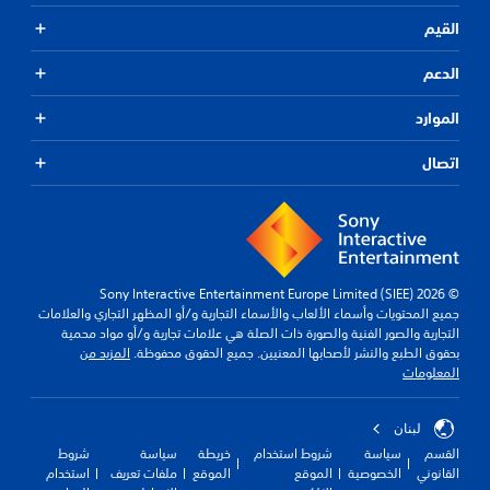
.
القيم
ي
الدعم
م
ك
الموارد
ن
ل
اتصال
ع
ب
ه
ا
ب
د
© 2026 Sony Interactive Entertainment Europe Limited (SIEE)
و
جميع المحتويات وأسماء الألعاب والأسماء التجارية و/أو المظهر التجاري والعلامات
ن
التجارية والصور الفنية والصورة ذات الصلة هي علامات تجارية و/أو مواد محمية
ع
بحقوق الطبع والنشر لأصحابها المعنيين. جميع الحقوق محفوظة.
المزيد من
المعلومات
ن
ا
ص
لبنان
ر
القسم
سياسة
شروط استخدام
خريطة
سياسة
شروط
ا
القانوني
الخصوصية
الموقع
الموقع
ملفات تعريف
استخدام
ل