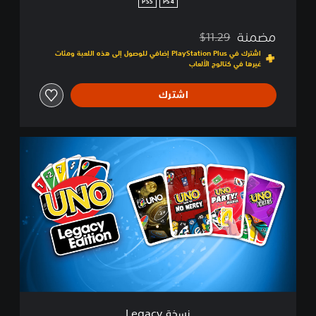
PS5
PS4
t
i
مضمنة
$11.29
o
مخصوم من السعر الأصلي البالغ $11.29‏
n
اشترك في PlayStation Plus إضافي للوصول إلى هذه اللعبة ومئات
غيرها في كتالوج الألعاب
اشترك
ن
س
خ
ة
L
e
g
a
c
y
نسخة Legacy