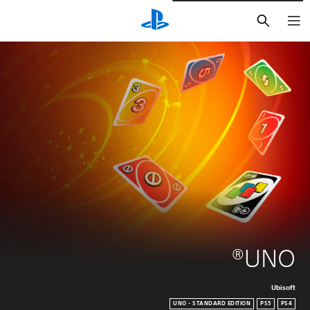
بحث
UNO®
Ubisoft
UNO - STANDARD EDITION
PS5
PS4