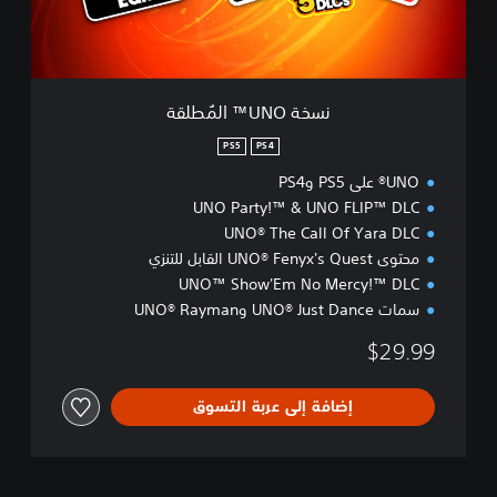
ا
ل
مُ
ط
ل
نسخة UNO™ المُطلقة
ق
ة
PS5
PS4
UNO® على PS5 وPS4
UNO Party!™ & UNO FLIP™ DLC
UNO® The Call Of Yara DLC
محتوى UNO® Fenyx's Quest القابل للتنزي
UNO™ Show'Em No Mercy!™ DLC
سمات UNO® Just Dance وUNO® Rayman
$29.99
إضافة إلى عربة التسوق