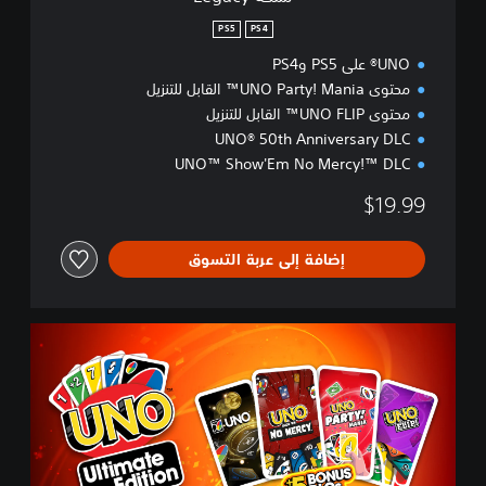
PS5
PS4
UNO® على PS5 وPS4
محتوى UNO Party! Mania™ القابل للتنزيل
محتوى UNO FLIP™ القابل للتنزيل
UNO® 50th Anniversary DLC
UNO™ Show'Em No Mercy!™ DLC
$19.99
إضافة إلى عربة التسوق
ن
س
خ
ة
U
N
O
™