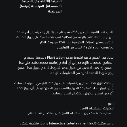
ر
الصينية (التقليدية), الصينية
ب
م
ج
(المبسطة), الفرنسية (فرنسا),
ا
ك
م
الهولندية
ل
ن
ة
ل
ت
ل
ع
غ
أ
ب
ي
ن
للعب هذه اللعبة على جهاز PS5، قد يحتاج جهازك إلى تحديثه إلى آخر نسخة 
ة
ي
ا
من برمجيات النظام. بالرغم من إمكانية لعب هذه اللعبة على جهاز PS5، قد 
و
ر
ل
لا تكون بعض الميزات المتوفرة على PS4 موجودة. انظر 
ا
ا
ل
‎PlayStation.com/bc لمزيد من التفاصيل.
ل
ل
ع
ت
أ
ب
تنزيل هذا المنتج عرضة لشروط خدمة‫ PlayStation وشروط استخدام 
ن
ل
ة
البرنامج الخاصة بنا بالإضافة إلى أي أحكام إضافية محددة تطبق على هذا 
ق
و
ل
المنتج. إذا كنت لا ترغب في قبول هذه الشروط، لا تقم بتنزيل هذا المنتج. 
ل
ا
ا
راجع شروط الخدمة لمزيد من المعلومات الهامة.
ف
ن
ت
ي
ا
ت
يمكنك تنزيل هذا المحتوى وتشغيله على جهاز PS5 الرئيسي المرتبط بحسابك 
ا
ل
ض
(عن طريق إعداد "مشاركة الجهاز واللعب بدون اتصال") وعلى أي جهاز PS5 
ل
م
م
آخر حين تسجل الدخول باستخدام نفس الحساب.
ق
ه
ن
و
م
ح
راجع 
ا
ة
و
تحذيرات الاستخدام الآمن
ئ
ل
 لمعلومات هامة حول الاستخدام الآمن قبل استخدام هذا المنتج.
ا
م
ج
رً
ب
ع
برامج مكتبة ©Sony Interactive Entertainment Inc. ملخصة بشكل 
ا
د
ل