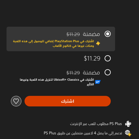
مضمنة
$11.29
مخصوم من السعر الأصلي البالغ $11.29‏
اشترك في PlayStation Plus إضافي للوصول إلى هذه اللعبة
ومئات غيرها في كتالوج الألعاب
$11.29
مضمنة
$11.29
مخصوم من السعر الأصلي البالغ $11.29‏
اشترك في Ubisoft+‎ Classics لتنزيل هذه اللعبة وغيرها
الكثير
اشترك
تدعم إلى ما يصل 4 لاعبين متصلين عن طريق PS Plus‏