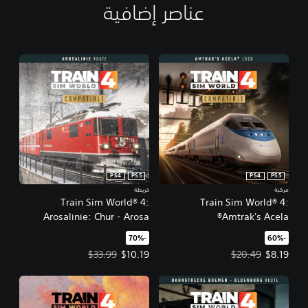
عناصر إضافية
PS4
PS5
PS4
PS5
مركبة
خريطة
Train Sim World® 4:
Train Sim World® 4:
Arosalinie: Chur - Arosa
Amtrak's Acela®
‏-60%‏
‏-70%‏
سعر العرض $8.19‏. السعر الأصلي، $20.49‏.
سعر العرض $10.19‏. السعر الأصلي، $33.99‏.
$33.99
$10.19
$20.49
$8.19