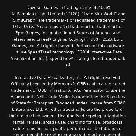
©2023 Dovetail Games, a trading name of
RailSimulator.com Limited (“DTG”). “Train Sim World” and
“SimuGraph” are trademarks or registered trademarks of
DTG. Unreal® is a registered trademark or trademark of
Epic Games, Inc. in the United States of America and
elsewhere. Unreal® Engine, Copyright 1998 – 2023, Epic
Games, Inc. All rights reserved. Portions of this software
utilise SpeedTree® technology (©2014 Interactive Data
Visualization, Inc.). SpeedTree® is a registered trademark
of
Interactive Data Visualization, Inc. All rights reserved.
Officially licensed by Metrolink®. ÖBB is also a registered
trademark of ÖBB-Infrastruktur AG. Permission to use the
Azuma and LNER Trade Marks is granted by the Secretary
of State for Transport. Produced under license from SCMG
Enterprises Ltd. All other trademarks are the property of
their respective owners. Unauthorised copying, adaptation,
rental, re-sale, arcade use, charging for use, broadcast,
cable transmission, public performance, distribution or
extraction of the product or any trademark or copyright