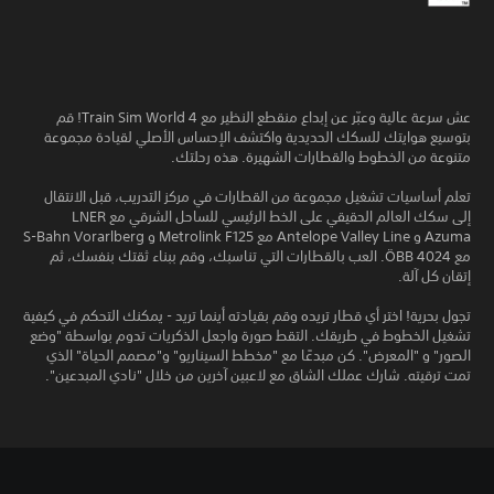
عش سرعة عالية وعبّر عن إبداع منقطع النظير مع Train Sim World 4! قم
بتوسيع هوايتك للسكك الحديدية واكتشف الإحساس الأصلي لقيادة مجموعة
متنوعة من الخطوط والقطارات الشهيرة. هذه رحلتك.
تعلم أساسيات تشغيل مجموعة من القطارات في مركز التدريب، قبل الانتقال
إلى سكك العالم الحقيقي على الخط الرئيسي للساحل الشرقي مع LNER
Azuma و Antelope Valley Line مع Metrolink F125 و S-Bahn Vorarlberg
مع ÖBB 4024. العب بالقطارات التي تناسبك، وقم ببناء ثقتك بنفسك، ثم
إتقان كل آلة.
تجول بحرية! اختر أي قطار تريده وقم بقيادته أينما تريد - يمكنك التحكم في كيفية
تشغيل الخطوط في طريقك. التقط صورة واجعل الذكريات تدوم بواسطة "وضع
الصور" و "المعرض". كن مبدعًا مع "مخطط السيناريو" و"مصمم الحياة" الذي
تمت ترقيته. شارك عملك الشاق مع لاعبين آخرين من خلال "نادي المبدعين".