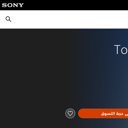
بحث
To
ى عربة التسوق