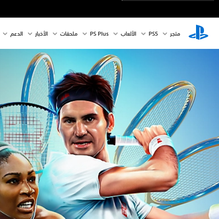
متجر
PS5‏
الألعاب
PS Plus
ملحقات
الأخبار
الدعم