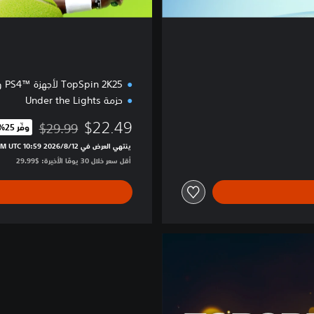
TopSpin 2K25 لأجهزة ™PS4 وأجهزة ™PS5
حزمة Under the Lights
$22.49
$29.99
وفّر 25%‏
مخصوم من السعر الأصلي 
ينتهي العرض في 12‏/8‏/2026 10:59 PM UTC‏
أقل سعر خلال 30 يومًا الأخيرة: $29.99‏