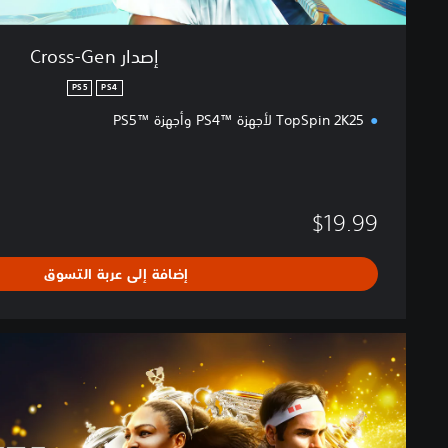
إصدار Cross-Gen
PS5
PS4
TopSpin 2K25 لأجهزة ™PS4 وأجهزة ™PS5
$19.99
إضافة إلى عربة التسوق
إ
ص
د
ا
ر