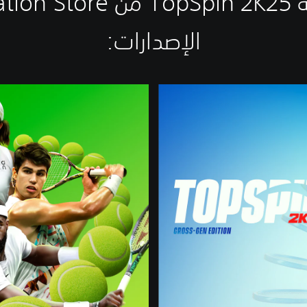
PlayStat
الإصدارات:‏
ا
ل
إ
ص
د
ا
ر
ا
ل
ف
ا
خ
ر