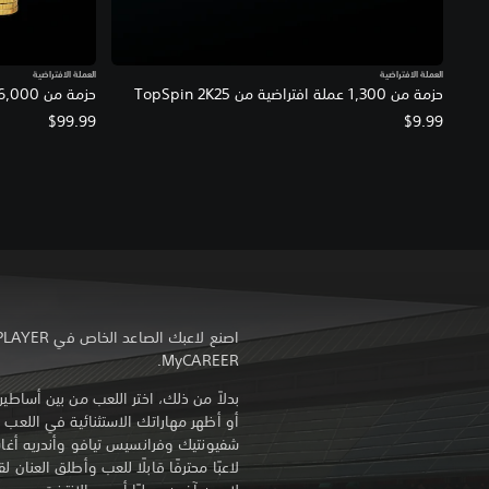
العملة الافتراضية
العملة الافتراضية
حزمة من 1,300 عملة افتراضية من TopSpin 2K25
حزمة من 16,000 عملة افتراضية من TopSpin 2K25
$99.99
$9.99
MyCAREER.
بدلاً من ذلك، اختر اللعب من بين أساطير ا
أو أظهر مهاراتك الاستثنائية في اللعب ب
لاعبًا محترفًا قابلًا للعب وأطلق العنان 