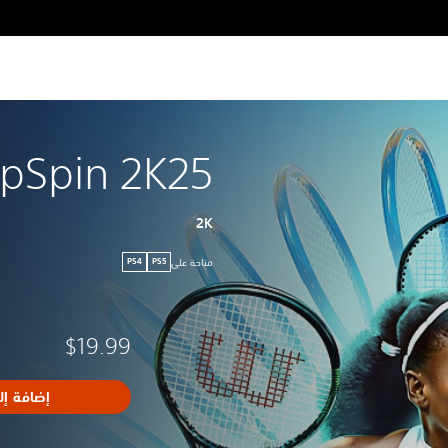
pSpin 2K25
2K
متاحة على
PS4
PS5
$19.99
إضافة إل