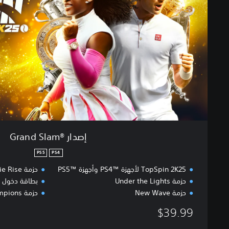
®
G
r
a
n
d
S
l
a
m
إصدار ®Grand Slam
PS5
PS4
TopSpin 2K25 لأجهزة ™PS4 وأجهزة ™PS5
حزمة Rookie Rise
حزمة Under the Lights
بطاقة دخول 
حزمة New Wave
حزمة Grand Slam® Champions
$39.99