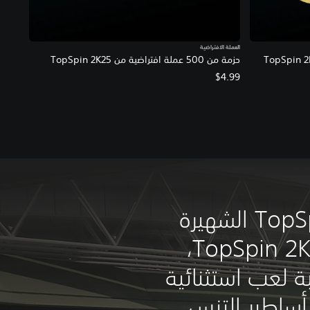
العملة الافتراضية
حزمة من 500 عملة افتراضية من TopSpin 2K25
$4.99
تعود سلسلة TopSpin الشهيرة
بجزءها الجديد TopSpin 2K25،
ة لعب استثنائية
ساطير التنس