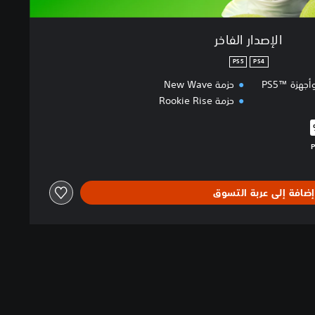
الإصدار الفاخر
PS5
PS4
حزمة New Wave
حزمة Rookie Rise
البالغ $29.99‏
إضافة إلى عربة التسوق