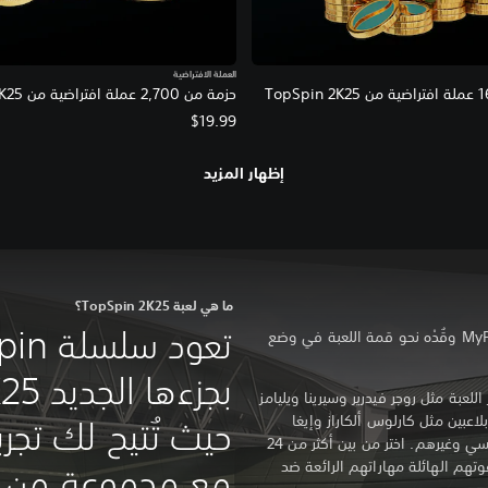
العملة الافتراضية
حزمة من 2,700 عملة افتراضية من TopSpin 2K25
$19.99
إظهار المزيد
ما هي لعبة TopSpin 2K25؟
اصنع لاعبك الصاعد الخاص في MyPLAYER وقُدْه نحو قمة اللعبة في وضع
للعبة مثل روجر فيدرير وسيرينا ويليامز
لاعبين مثل كارلوس ألكاراز وإيغا
حيث تُتيح لك تجرب
شفيونتيك وفرانسيس تيافو وأندريه أغاسي وغيرهم. اختر من بين أكثر من 24
لقوتهم الهائلة مهاراتهم الرائعة ضد
مع مجموعة من أ