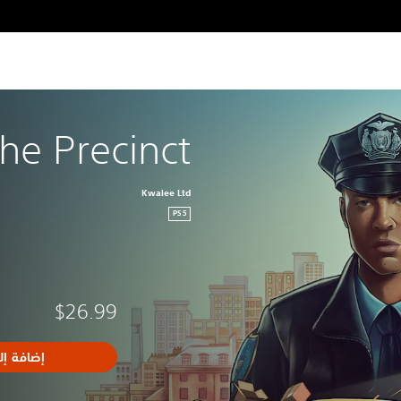
he Precinct
Kwalee Ltd
PS5
$26.99
إضافة إل