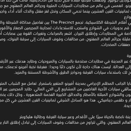
نو. انغمس في عالم من مطاردات السيارات المثيرة وجرائم العالم المفتوح مع ج
مانينيات القرن العشرين بينما تحمي السكان وتحل لغز مقتل والدك أثناء أداء واجب
وارع
رسالة حب في أفلام الشرطة الكلاسيكية، تجمع The Precinct بين تفاصيل محاكا
 قم بدوريات في الشوارع واستجب للاستدعاءات لمحاربة المجرمين الصغار والأقوياء
اصة في المطاردات وإطلاق النيران. اشعر بالصراعات وتغيرات القوة بين عصابات أ
مليئة بجرائم العالم المفتوح، من مخالفات وقوف السيارات إلى سرقة البنوك، وم
 صفقات المخدرات.
رة
عبر المدينة في مطاردات محتدمة بالسيارات والمروحيات وطارد هدفك عبر الأزقة 
لى العدالة. ليست هناك حاجة لأن تكون ذئبًا وحيدا: ففرقة نخبة أفرينو تدعمك، م
لك باستدعاء سيارات الفرقة وحواجز الطرق والأشرطة المسننة والمزيد.
 الجانب المظلم الإجرامي بمدينة أفيرنو المتغير باستمرار. تعامل مع الشباب المتر
ائقي سيارات الأجرة الغاضبين من المشاريع إلى الحي المالي. طارد المجرمين عبر ال
يون والشوارع المبللة بالأمطار والحدائق الكبيرة الفخمة المتدهورة ، وكل ذلك يخض
هار و طقس ديناميكي. هذا هو الساحل الشرقي ثمانينيات القرن العشرين في كل مج
يدة.
 نابضة بالحياة سيرًا على الأقدام وعبر سيارة الفرقة وطائرة هليكوبتر
لعالم المفتوح، والتي تتراوح من مخالفات وقوف السيارات إلى تبادل إطلاق النار بي