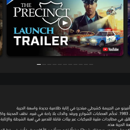
فيرنو من الجريمة كشرطي مبتدئ في إثارة ظلامية جديدة واسعة الحرية
مدينة أفيرنو، 1983. تحكُم العصابات الشوارع ويرقد والدك بلا راحة في قبره. نظف المدينة 
لق في مطاردات مثيرة للمركبات عبر بيئات قابلة للتدمير في لعبة الشرطة والإثارة 
ة الحرية هذه.
ورديل جونيور. وبصفتك شرطيًا مبتدئًا تخرج حديثًا من الأكاديمية، فأنت في خط الد