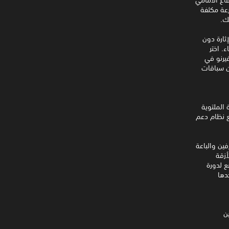
رعة مكثفة
ك.
ة الشرطة والإثارة دون
. اختر
فيرنو في
ن سباقات
الملتوية
ع نظام دعم
فين والباعة
أزقة
ع لدورة
دها
ن