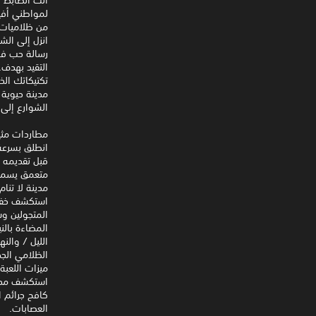
لمواطني أفير
من ظلاميات ث
انزل إلى الش
التقيد بهدف.
تكتيكاتك الخ
مدينة حيوية 
الشوارع إلى
مطاردات مثي
انطلق بسرعة 
قبل تقديمه إ
متعمق يسمح 
مدينة لا تنام
استكشف خفايا
المتجولين وس
المضاءة بالن
الليل / والن
الظلامي الجد
ميزات اللعبة
استكشف مدينة
كافح جرائم ا
العصابات.