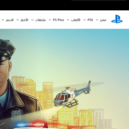
متجر
PS5‏
الألعاب
PS Plus
ملحقات
الأخبار
الدعم