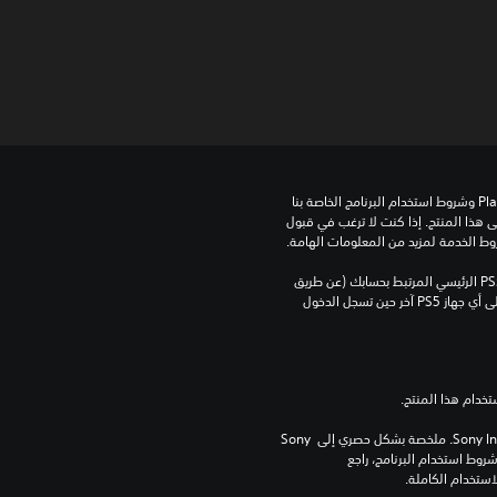
تنزيل هذا المنتج عرضة لشروط خدمة‫ PlayStation وشروط استخدام البرنامج الخاصة بنا 
بالإضافة إلى أي أحكام إضافية محددة تطبق على هذا المنتج. إذا كنت لا ترغب في قبول 
روط الخدمة لمزيد من المعلومات الهامة.
يمكنك تنزيل هذا المحتوى وتشغيله على جهاز PS5 الرئيسي المرتبط بحسابك (عن طريق 
إعداد "مشاركة الجهاز واللعب بدون اتصال") وعلى أي جهاز PS5 آخر حين تسجل الدخول 
برامج مكتبة ©Sony Interactive Entertainment Inc. ملخصة بشكل حصري إلى Sony 
Interactive Entertainment Europe. تطبق شروط استخدام البرنامج، راجع 