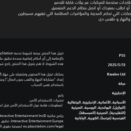
ردات محتدمة للمركبات عبر بيئات قابلة للتدمير
ا أو اطلب بمفردك أو اتصل بنظام الدعم المتعمق
ابات التي تحكم المدينة والمؤامرات المظلمة التي تبقيهم مسيطرين
/ والنهار و طقس دي
PS5
هذه الشروط، لا تقم بتنزيل هذا المنتج. راجع ش
13‏/5‏/2025
Kwalee Ltd
حركة
باستخدام نفس الحساب.
الإنجليزية
راجع 
تحذيرات الاستخدام الآمن
الأسبانية, الألمانية, الإنجليزية, البرتغالية
 لمعلومات هامة حول الاستخدام الآمن قبل استخدام هذا المنتج.
(البرازيل), البولندية, الروسية, الصينية
(التقليدية), الصينية (المبسطة),
الفرنسية (فرنسا), الكورية, اليابانية
eu.playstation.com/legal لمعرفة حقوق الاستخدام الكاملة.