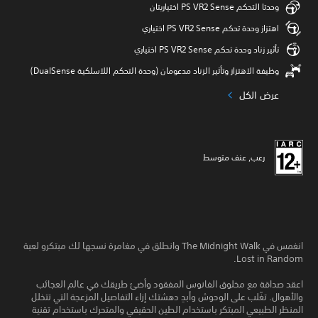
وحدتا التحكم PS VR2 Sense اختياريتان
اهتزاز وحدة تحكم PS VR2 Sense اختياري
تأثير زناد وحدة تحكم PS VR2 Sense اختياري
وظيفة الاهتزاز وتأثير الزناد مدعومان (وحدة التحكم اللاسلكية DualSense‏)
عرض الكل
رعب, عنف متوسط
انغمس في The Midnight Walk وانطلق في مغامرة نسجها لك مبتكرو لعبة
Lost in Random.
اعقد صداقة مع مخلوق الفانوس المفقود وأضئ طريقك في عالم العجائب
والأهوال. تغّلب على الوحوش وأبدِ دهشتك إزاء التفاصيل المزعجة التي تتخلل
المنظر الطبيعي المبتكر باستخدام الطين الحقيقي والمتحرك باستخدام تقنية