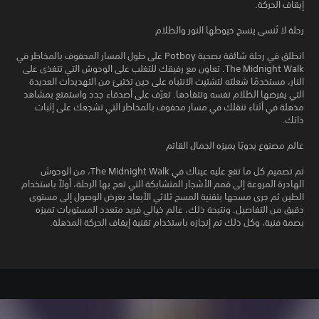
إيقاف الحركة.
رحلة لا تُنسى ينسج خيوطها النور والظلام
انطلق في رحلة شائقة بصحبة Potboy على طول المسار المحفوف بالمخاطر في
The Midnight Walk. تعاون مع رفيقك للتغلب على الوحوش التي تتغذى على
النار، مستخدمًا شعلته لتشتيت الانتباه على حين تختبئ من التهديدات العديدة
التي يفرضها الظلام نفسه وتتفادها. تعرّف على أصدقاء جدد واستمتع بمشاهد
مذهلة في أثناء تنقلك في مسار محفوف بالمخاطر التي تشجعك على إثبات
ذاتك.
عالم مصنوع يدويًا يميزه الجمال القاتم
تم تصميم كل ما تقع عليه عيناك في The Midnight Walk، من الوحوش
الهادرة المروعة إلى قمم الأشجار المتشابكة التي تعج بها الرحلة، أولاً باستخدام
الطين ثم جرى مسحها بتقنية المسح ثلاثي الأبعاد بغرض الوصول إلى مستوى
دقيق من التفاصيل. ونتيجة ذلك، عالم خيالي فريد متعدد المستويات تميزه
بصمة فنية، وكل ذلك تم إنجازه باستخدام تقنية إيقاف الحركة المذهلة.