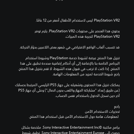
يحتوي هذا العنصر على محتويات PlayStation VR2. يلزم توفر 
PlayStation VR2 لتجربة هذه الميزات.
قد تتسبب ألعاب الواقع الافتراضي في شعور بعض اللاعبين بدوّار الحركة.
تنزيل هذا المنتج عرضة لشروط خدمة‫ PlayStation وشروط استخدام 
البرنامج الخاصة بنا بالإضافة إلى أي أحكام إضافية محددة تطبق على هذا 
المنتج. إذا كنت لا ترغب في قبول هذه الشروط، لا تقم بتنزيل هذا المنتج. 
راجع شروط الخدمة لمزيد من المعلومات الهامة.
يمكنك تنزيل هذا المحتوى وتشغيله على جهاز PS5 الرئيسي المرتبط بحسابك 
(عن طريق إعداد "مشاركة الجهاز واللعب بدون اتصال") وعلى أي جهاز PS5 
آخر حين تسجل الدخول باستخدام نفس الحساب.
راجع 
تحذيرات الاستخدام الآمن
 لمعلومات هامة حول الاستخدام الآمن قبل استخدام هذا المنتج.
برامج مكتبة ©Sony Interactive Entertainment Inc. ملخصة بشكل 
حصري إلى Sony Interactive Entertainment Europe. تطبق شروط 