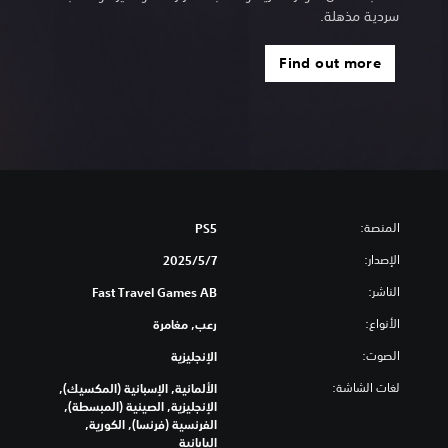
سردية مذهلة.
Find out more
المنصة:
PS5
الإصدار:
7‏/5‏/2025
الناشر:
Fast Travel Games AB
الأنواع:
رعب, مغامرة
الصوت:
الإنجليزية
لغات الشاشة:
الألمانية, الإسبانية (المكسيك),
الإنجليزية, الصينية (المبسطة),
الفرنسية (فرنسا), الكورية,
اليابانية