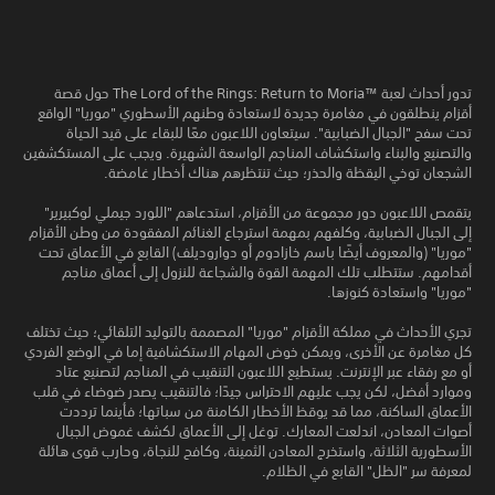
تدور أحداث لعبة The Lord of the Rings: Return to Moria™‎ حول قصة
أقزام ينطلقون في مغامرة جديدة لاستعادة وطنهم الأسطوري "موريا" الواقع
تحت سفح "الجبال الضبابية". سيتعاون اللاعبون معًا للبقاء على قيد الحياة
والتصنيع والبناء واستكشاف المناجم الواسعة الشهيرة. ويجب على المستكشفين
الشجعان توخي اليقظة والحذر؛ حيث تنتظرهم هناك أخطار غامضة.
يتقمص اللاعبون دور مجموعة من الأقزام، استدعاهم "اللورد جيملي لوكبيرير"
إلى الجبال الضبابية، وكلفهم بمهمة استرجاع الغنائم المفقودة من وطن الأقزام
"موريا" (والمعروف أيضًا باسم خازادوم أو دواروديلف) القابع في الأعماق تحت
أقدامهم. ستتطلب تلك المهمة القوة والشجاعة للنزول إلى أعماق مناجم
"موريا" واستعادة كنوزها.
تجري الأحداث في مملكة الأقزام "موريا" المصممة بالتوليد التلقائي؛ حيث تختلف
كل مغامرة عن الأخرى، ويمكن خوض المهام الاستكشافية إما في الوضع الفردي
أو مع رفقاء عبر الإنترنت. يستطيع اللاعبون التنقيب في المناجم لتصنيع عتاد
وموارد أفضل، لكن يجب عليهم الاحتراس جيدًا؛ فالتنقيب يصدر ضوضاء في قلب
الأعماق الساكنة، مما قد يوقظ الأخطار الكامنة من سباتها؛ فأينما ترددت
أصوات المعادن، اندلعت المعارك. توغل إلى الأعماق لكشف غموض الجبال
الأسطورية الثلاثة، واستخرج المعادن الثمينة، وكافح للنجاة، وحارب قوى هائلة
لمعرفة سر "الظل" القابع في الظلام.