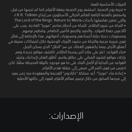
الميزات الأساسية للعبة:
• تجربة روح الصحبة: استشعر روح الصحبة برفقة الأقزام كما لم تجربها من قبل،
واستمتع بالقصة الرائعة للعالم الخيالي الأسطوري من إبداع J.R.R. Tolkien،
والتي تمتزج تفاصيلها بأحداث The Lord of the Rings: Return to Moria.
• النجاة من شرور الظلام: للنجاة من أخطار مناجم "موريا" الغادرة، يجب على
اللاعبين حفظ الموارد، والصيد والجمع لتأمين الطعام، وتنظيم نومهم
ومستويات درجة حرارة أجسادهم ومستويات أصواتهم. هذا بالإضافة إلى قتال
قوى شريرة مرعبة والنجاة من حشود الأورك الوحشية خلال اشتباكات مميتة في
أعماق الأرض بينما يكشفون الغطاء عن سر "الظل" الذي يسكن الجبل.
•بناء القواعد: اعثر على ملاذ آمن وسط الظلام. اكتشف مواقع جديدة وقم
بإخلاء مواقع لتشييد المباني على نطاق واسع. أطلق العنان لإبداعك وشيّد
القواعد من البداية أو أكمل البناء على ما هو موجود بالبيئة المحيطة سلفًا، لكن
احترس من قوى الشر التي تسعى إلى عرقلة تقدم الأقزام.
• إعادة بناء "موريا": أعد مملكة "خازادوم" القديمة والمفقودة منذ زمن بعيد
إلى مجدها السابق من خلال ترميم معالم الأقزام لتعود إلى حالتها الأصلية
الإصدارات:‏