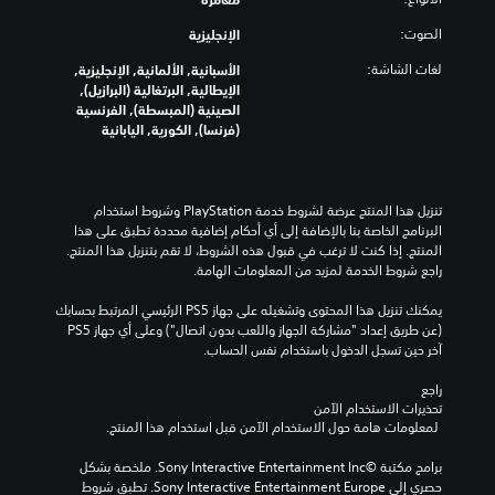
الصوت:
الإنجليزية
لغات الشاشة:
الأسبانية, الألمانية, الإنجليزية,
الإيطالية, البرتغالية (البرازيل),
الصينية (المبسطة), الفرنسية
(فرنسا), الكورية, اليابانية
تنزيل هذا المنتج عرضة لشروط خدمة‫ PlayStation وشروط استخدام 
البرنامج الخاصة بنا بالإضافة إلى أي أحكام إضافية محددة تطبق على هذا 
المنتج. إذا كنت لا ترغب في قبول هذه الشروط، لا تقم بتنزيل هذا المنتج. 
راجع شروط الخدمة لمزيد من المعلومات الهامة.
يمكنك تنزيل هذا المحتوى وتشغيله على جهاز PS5 الرئيسي المرتبط بحسابك 
(عن طريق إعداد "مشاركة الجهاز واللعب بدون اتصال") وعلى أي جهاز PS5 
آخر حين تسجل الدخول باستخدام نفس الحساب.
راجع 
تحذيرات الاستخدام الآمن
 لمعلومات هامة حول الاستخدام الآمن قبل استخدام هذا المنتج.
برامج مكتبة ©Sony Interactive Entertainment Inc. ملخصة بشكل 
حصري إلى Sony Interactive Entertainment Europe. تطبق شروط 