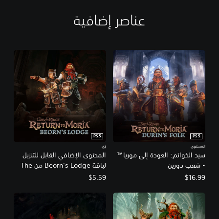
t
™
o
عناصر إضافية
M
o
r
i
a
™
PS5
PS5
المستوى
زي
سيد الخواتم: العودة إلى موريا™
المحتوى الإضافي القابل للتنزيل
- شعب دورين
لباقة Beorn’s Lodge من The
Lord of the Rings: Return to
$5.59
$16.99
Moria™‎