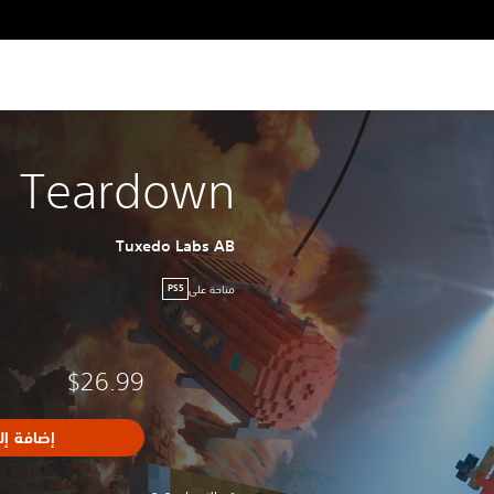
Teardown
Tuxedo Labs AB
متاحة على
PS5
$26.99
إضافة إل