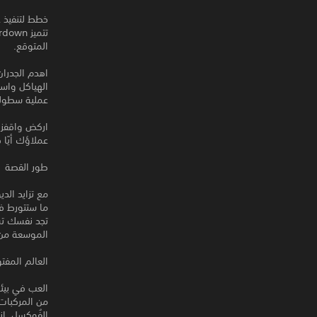
خطط لتنفيذ ع
المتوقع.
اهدم الجدران
الهياكل واست
عملية سطوك
اركض واقفز و
عملاؤك أيًا 
طور القصة
مع تزايد الد
ما ستتورط في
تجد نفسك تس
الموسعة من ا
العالم المفت
العب في بيئا
من المركبات،
الفُوكسِل. إ