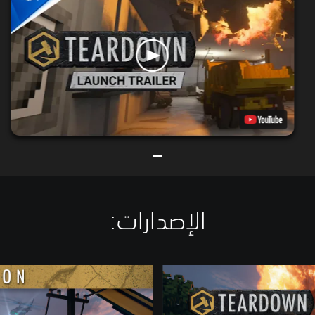
الإصدارات:‏
U
l
t