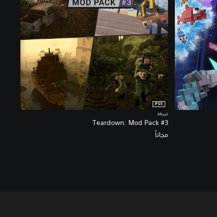
PS5
خريطة
Teardown: Mod Pack #3
مجاناً