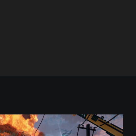
T
e
a