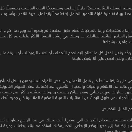
ملية السطو المثالية مبتكرًا حلولًا إبداعية ومستخدمًا القوة الغاشمة ومستغلًا كل
تتميز Teardown ببيئة تفاعلية قابلة للتدمير بالكامل إذ تعتمد آلياتها على حرية اللاعب وأسلوب
 إما بالمتفجرات وإما بالمركبات لصُنع طرق مختصرة لم يتصور أحد وجودها. كوّم الع
غل العناصر العائمة لصالحك. خذ وقتك في إنشاء المسار الأكثر فاعلية عبر كل مس
 واهرب بشجاعة.
قُد وتعزز. افعل كل ما تحتاج إليه لجمع الأهداف أو تجنب الروبوتات أو سرقة ما ي
كان. ولكن احرص على ألا يُقبض عليك!
يون على شركتك، تبدأ في قبول الأعمال من بعض الأفراد المشبوهين بشكل أو بآخر
 عالم من الانتقام والخيانة والاحتيال التأميني. بعد إكمالك بعض المهام القانونية
رق سيارات وتهدم مباني وتفجر خزائن وتتجنب روبوتات وحشية وأكثر. قم بترقية ت
لأدوات عن طريق البحث عن المقتنيات الثمينة المخفية المنتشرة في جميع أنحاء ا
وح القابل للتخصيص
ت مختلفة باستخدام الأدوات التي فتحتها. أنت تمتلك في هذا الوضع موارد لا تُ
 بالإضافة إلى محرر الوضع الإبداعي الذي يمكنك استخدامه لبناء إبداعات جديدة تم
نها متعة بلا ضغط.