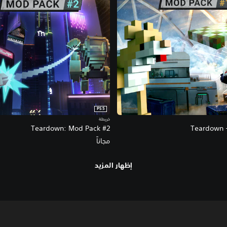
PS5
خريطة
Teardown: Mod Pack #2
Teardown 
مجاناً
إظهار المزيد