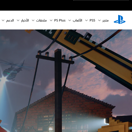
متجر
PS5‏
الألعاب
PS Plus
ملحقات
الأخبار
الدعم