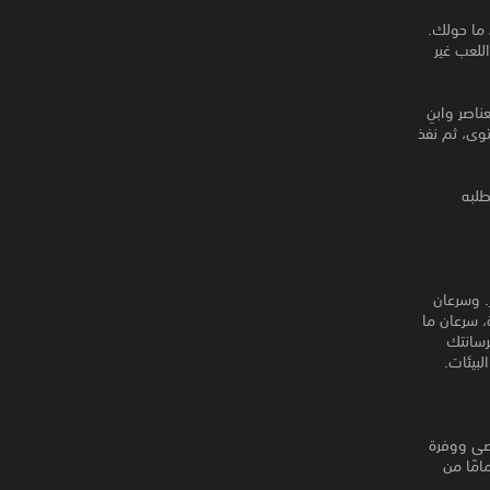
 ما حولك.
 اللعب غير
ناصر وابنِ
توى، ثم نفذ
طلبه
. وسرعان
، سرعان ما
رسانتك
لبيئات.
حصى ووفرة
امًا من