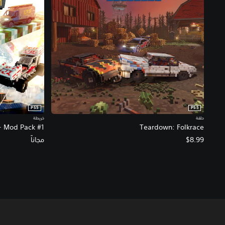
PS5
PS5
حلقة
خريطة
- Mod Pack #1
Teardown: Folkrace
$8.99
مجاناً