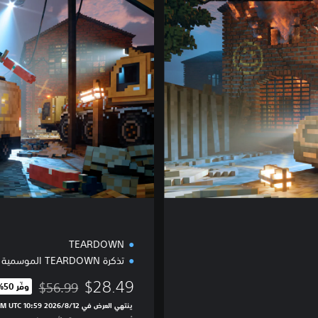
i
m
a
t
e
E
d
i
t
i
o
n
TEARDOWN
تذكرة TEARDOWN الموسمية
$28.49
$56.99
وفّر 50%‏
مخصوم من السعر الأصلي 
ينتهي العرض في 12‏/8‏/2026 10:59 PM UTC‏