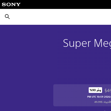
بحث
Super Meg
$4
وفّر 90%‏
من السعر الأصلي البالغ $49.99‏