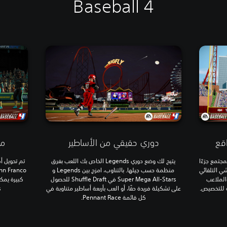
Baseball 4
اقع
دوري حقيقي من الأساطير
مئ
مجتمع جزءًا
يتيح لك وضع دوري Legends الخاص بك اللعب بفرق
يدة والمشي التلقائي
منظمة حسب جيلها. بالتناوب، امزج بين Legends و
والملاعب
Super Mega All-Stars في Shuffle Draft للحصول
ة للتخصيص.
على تشكيلة فريدة حقًا، أو العب بأربعة أساطير متناوبة في
s
كل قائمة Pennant Race.