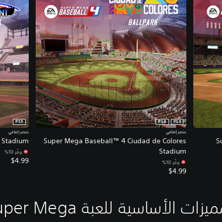
PS5
PS4
PS5
عنصر إضافي
عنصر إضافي
t Stadium
Super Mega Baseball™ 4 Ciudad de Colores
S
Stadium
وفّر 10%‏
$4.99
وفّر 10%‏
$4.99
المميزات الأساسية للعبة  Mega