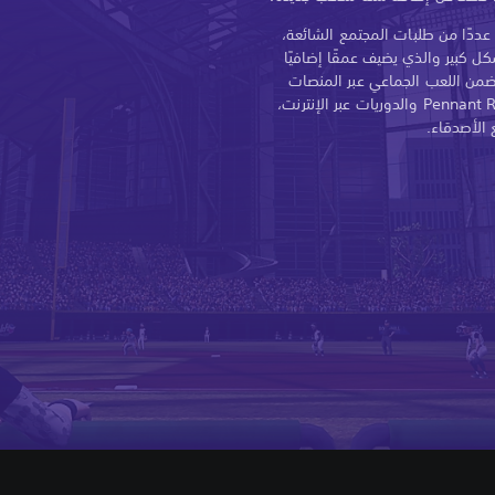
رجت الشركة المطورة "MetalHead" عددًا من طلبات المجتمع الشائعة،
ل كبير والذي يضيف عمقًا إضافيًا
ضمن اللعب الجماعي عبر المنصات
الآن تنظيم مباريات عبر الأجيال في Pennant Race والدوريات عبر الإنترنت،
 الأصدقاء.