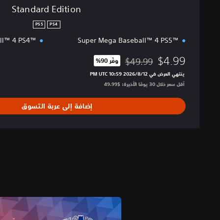
Standard Edition
PS5
PS4
l™ 4 PS4™‎
Super Mega Baseball™ 4 PS5™‎
$4.99
$49.99
وفّر 90%‏
مخصوم من السعر الأصلي البالغ $49.99‏
ينتهي العرض في 12‏/8‏/2026 10:59 PM UTC‏
أقل سعر خلال 30 يومًا الأخيرة: $49.99‏
إضافة إلى عربة التسوق