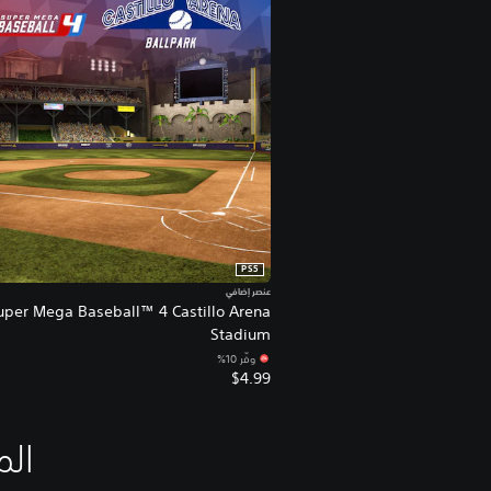
PS5
عنصر إضافي
uper Mega Baseball™ 4 Castillo Arena
Stadium
وفّر 10%‏
$4.99