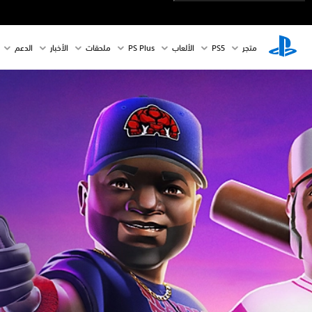
متجر
PS5‏
الألعاب
PS Plus
ملحقات
الأخبار
الدعم