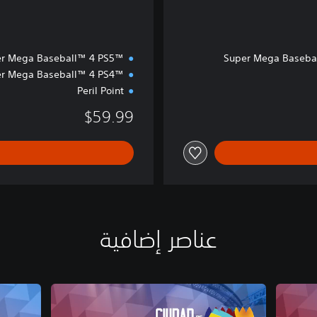
r Mega Baseball™ 4 PS5™‎
Super Mega Basebal
r Mega Baseball™ 4 PS4™‎
Peril Point
$59.99
عناصر إضافية