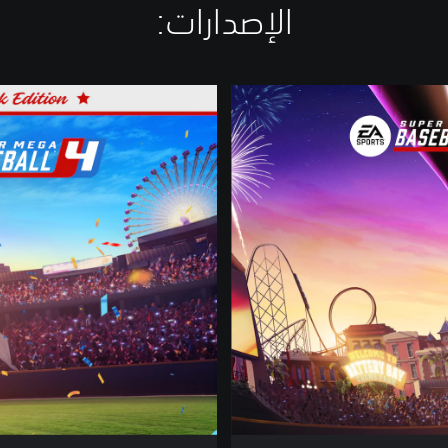
الإصدارات:‏
B
a
l
l
p
a
r
k
E
d
i
t
i
o
n