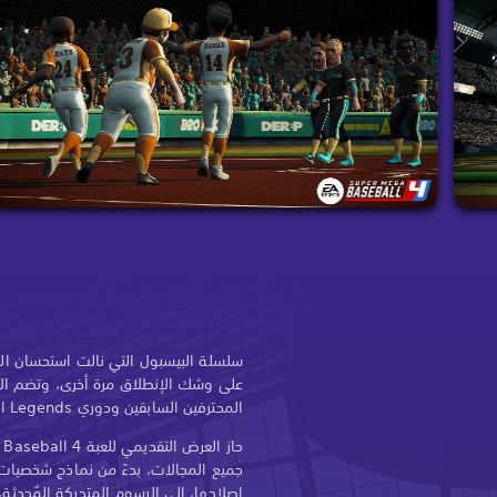
سلسلة البيسبول التي نالت استحسان الن
على وشك الإنطلاق مرة أخرى، وتضم الآ
المحترفين السابقين ودوري Legends المخصص لهم جميعا للتنافس فيه.
إصلاحها، إلى الرسوم المتحركة المُحدثة