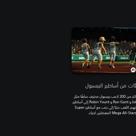
ات من أساطير البيسبول
تم تحويل أكثر من 200 لاعب بيسبول محترف سابقًا مثل
John Franco و Ron Gant و Robin Yount إلى أساطير
كبيرة يمكنهم اللعب جنبًا إلى جنب مع أساطير Super
Mega All-Star المفضلين لديك.