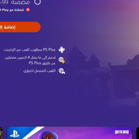
مضمنة
.99
مخصوم 
مُضمّنة مع EA Play‏
إضافة إل
تدعم إلى ما يصل 4 لاعبين متصلين
عن طريق PS Plus‏
اللعب المتصل اختياري