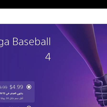
a Baseball
4
$4.99
9.99
مخصوم 
ينتهي العرض في 12‏/8‏/2026 10:59 PM UTC‏
أقل سعر خلال 30 يومًا الأخيرة: $49.99‏