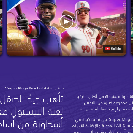
ما هي لعبة Super Mega Baseball 4؟
تأهب جيدًا لصقل
قاد والمستوحاة من ألعاب الآركيد
ن مجموعة كبيرة من اللاعبين
حاز العرض التقديمي للعبة Super Mega Baseball 4 على ترقية كبيرة في
أسطورة من أساطي
جميع المجالات، بدءً من نماذج شخصيات All-Star المُحدثة والإضاءة التي تم
، فضلًا عن إضافة ستة ملاعب جديدة.