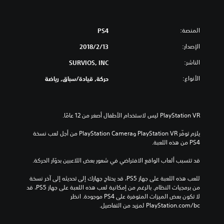
المنصة:
PS4
الإصدار:
13‏/2‏/2018
الناشر:
SURVIOS, INC
الأنواع:
حركة, قيادة/سباق, رياضة
يلزم توفّر PlayStation VR وPlayStation Camera من أجل لعب نسخة 
PS4 من هذه اللعبة.
قد تتسبب ألعاب الواقع الافتراضي في شعور بعض اللاعبين بدوّار الحركة.
للعب هذه اللعبة على جهاز PS5، قد يحتاج جهازك إلى تحديثه إلى آخر نسخة 
من برمجيات النظام. بالرغم من إمكانية لعب هذه اللعبة على جهاز PS5، قد 
لا تكون بعض الميزات المتوفرة على PS4 موجودة. انظر 
‎PlayStation.com/bc لمزيد من التفاصيل.