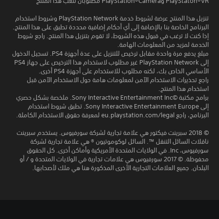
PlayStaton®VR وPlayStation®Camera مطلوبان للعب هذا المنتج
تنزيل هذا المنتج عرضة لشروط خدمة PlayStation Network وشروط استخدام
البرنامج الخاصة بنا بالإضافة إلى أي أحكام إضافية محددة تطبق على هذا المنتج.
إذا كنت لا ترغب في قبول هذه الشروط، لا تقوم بتنزيل هذا المنتج. راجع شروط
الخدمة لمزيد من المعلومات الهامة.
مبلغ يدفع مرة واحدة مقابل ترخيص للتنزيل على عدة أجهزة PS4. تسجيل الدخول
إلى PlayStation Network غير مطلوب لاستخدام هذا الترخيص على جهاز PS4
الأساسي الخاص بك، لكنه مطلوب للاستخدام على أجهزة PS4 أخرى.
راجع تحذيرات الاستخدام الآمن لمعلومات هامة حول الاستخدام الآمن قبل
استخدام هذا المنتج.
برامج مكتبة ©Sony Interactive Entertainment Inc. ملخصة بشكل حصري
إلى Sony Interactive Entertainment Europe. تطبق شروط استخدام
البرنامج، راجع eu.playstation.com/legal لمعرفة حقوق الاستخدام الكاملة.
© 2018 سبرينت فيكتور هي علامة تجارية لشركة سورفيوس. يستخدم سبرينت
ناقلات السائل التنقل ™. السائل لوكوموتيون ® هي علامة تجارية لشركة
سورفيوس، Inc. في الولايات المتحدة الأمريكية وأماكن أخرى. كل الحقوق
محفوظة. © 2017 سورفيوس هي علامات تجارية في الولايات المتحدة و / أو
البلدان. جميع العلامات التجارية الأخرى المذكورة هنا هي ملك لأصحابها.