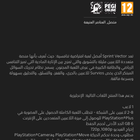
متصل, العناصر العنيفة
تعد Sprint Vector أفضل لعبة افتراضية تنافسية: حيث تُعرف بأنها منصة
متعددة اللاعبين مليئة بالتشويق والتي تمزج بين الإثارة المادية التي تميز التنافس
الرياضي والطاقة الكبيرة في عرض اللعبة المجنون. يسمح نظام تحريك السوائل
المبتكر الذي يخص Survios للاعبين بالجري، والقفز، والتسلق، والتحليق بسهولة
وبسرعة فائقة.
يدعم هذا المنتج اللغات التالية: الإنجليزية
1 لاعب
2-8 لاعبين على الشبكة - تتطلب اللعبة الكاملة الحصول على العضوية في
PlayStation®Plus للوصول إلى ميزة اللاعبين المتعددين على الإنترنت
6 GB الحد الأدنى لحجم الحفظ
إخراج الفيديو 720p,1080p
مطلوب وحدة تحكم الحركة PlayStation®Move وPlayStation®Camera