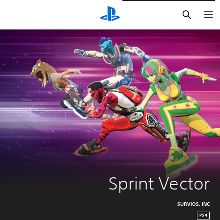
بحث
Sprint Vector
SURVIOS, INC
PS4