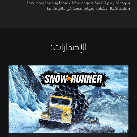
● توجد أكثر من 80 مركبة فريدة يمكنك فتحها وترقيتها وتخصيصها
● عليك إكمال عشرات المهام الصعبة في عالم مترابط
الإصدارات:‏
S
t
a
n
d
a
r
d
E
d
i
t