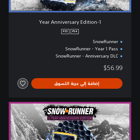
i
v
e
r
1-Year Anniversary Edition
s
a
PS5
PS4
r
SnowRunner
y
E
SnowRunner - Year 1 Pass
d
SnowRunner - Anniversary DLC
i
t
$56.99
i
o
n
إضافة إلى عربة التسوق
5
-
Y
e
a
r