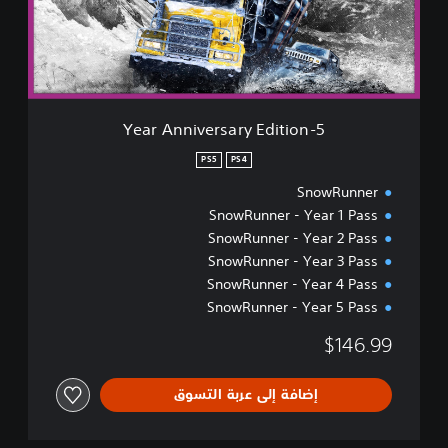
A
n
n
i
v
e
r
5-Year Anniversary Edition
s
a
PS5
PS4
r
SnowRunner
y
E
SnowRunner - Year 1 Pass
d
SnowRunner - Year 2 Pass
i
SnowRunner - Year 3 Pass
t
SnowRunner - Year 4 Pass
i
o
SnowRunner - Year 5 Pass
n
$146.99
إضافة إلى عربة التسوق