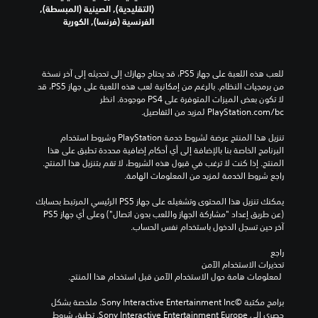
(التقليدية), الصينية (المبسطة),
الفرنسية (فرنسا), الكورية
للعب هذه اللعبة على جهاز PS5، قد يحتاج جهازك إلى تحديثه إلى آخر نسخة 
من برمجيات النظام. بالرغم من إمكانية لعب هذه اللعبة على جهاز PS5، قد 
لا تكون بعض الميزات المتوفرة على PS4 موجودة. انظر 
‎PlayStation.com/bc لمزيد من التفاصيل.
تنزيل هذا المنتج عرضة لشروط خدمة‫ PlayStation وشروط استخدام 
البرنامج الخاصة بنا بالإضافة إلى أي أحكام إضافية محددة تطبق على هذا 
المنتج. إذا كنت لا ترغب في قبول هذه الشروط، لا تقم بتنزيل هذا المنتج. 
راجع شروط الخدمة لمزيد من المعلومات الهامة.
يمكنك تنزيل هذا المحتوى وتشغيله على جهاز PS5 الرئيسي المرتبط بحسابك 
(عن طريق إعداد "مشاركة الجهاز واللعب بدون اتصال") وعلى أي جهاز PS5 
آخر حين تسجل الدخول باستخدام نفس الحساب.
راجع 
تحذيرات الاستخدام الآمن
 لمعلومات هامة حول الاستخدام الآمن قبل استخدام هذا المنتج.
برامج مكتبة ©Sony Interactive Entertainment Inc. ملخصة بشكل 
حصري إلى Sony Interactive Entertainment Europe. تطبق شروط 