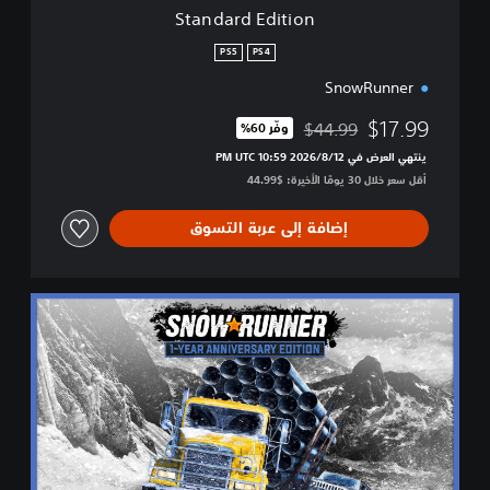
i
Standard Edition
o
n
PS5
PS4
SnowRunner
$17.99
$44.99
وفّر 60%‏
مخصوم من السعر الأصلي البالغ $44.99‏
ينتهي العرض في 12‏/8‏/2026 10:59 PM UTC‏
أقل سعر خلال 30 يومًا الأخيرة: $44.99‏
إضافة إلى عربة التسوق
1
-
Y
e
a
r
A
n
n