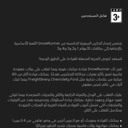
تفاعل المستخدمين
يتضمن إصدار الذكرى السنوية الخامسة من SnowRunner اللعبة الأساسية
بالإضافة إلى بطاقات الأعوام 1 و2 و3 و4 و5.
لنستعد لخوض التجربة المذهلة للقيادة على الطرق الوعرة!
تتيح لك SnowRunner قيادة مركبات قوية بينما تتغلب على بيئات مفتوحة
قاسية تتميز بأكثر تقنيات محاكاة التضاريس تقدمًا. يمكنك قيادة أكثر من 80
مركبة من علامات تجارية مثل Ford وChevrolet وFreightliner بينما تترك
أثرك في عالم شرس مفتوح.
عليك التغلب على الوحل والمياه الجارفة والثلج والبحيرات المتجمدة بينما تتولى
تنفيذ مهامّ وعقود خطرة. يمكنك زيادة أسطولك وتخصيصه بعدد من الترقيات
والملحقات التي تشمل أنبوب العوادم للمياه الغزيرة أو العجلات المزودة
بسلاسل للتغلب على الثلج.
● يمكنك القيادة بمفردك أو مع لاعبين آخرين في وضع تعاوني من 4 لاعبين!
● يمكنك مواجهة بيئات قاسية بمحرك شديد التطور فيزيائيًا