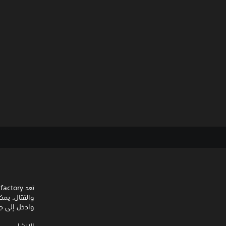
والقتال. يم
وادخل إلى جن
الإنشاء