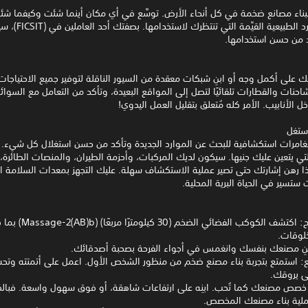
 ببناء مصانع ضخمة في كل أنحاء الأرض. توسَّع في أي مكان أينما شئت وكيفما ش
مليء بالموارد الطبيعية القيِّمة 
د من حسن استخدامها.
على أكمل وجه أو ابنِ شبكات معقدة من السيور الناقلة لتوفير جميع الاحتياجات
لشاحنات والقطارات تلقائيًا لتصل إلى المواقع البعيدة، وتأكد من التعامل مع السوائ
خل الأنابيب. الأمر كله مُتعلق بتقليل العمل اليدوي!
ستغل
امرات استكشافية للبحث عن الموارد الجديدة وتأكد من حسن استغلال كل شيء. ا
ي يتعين عليك جنيها. سيكون لديك المركبات، وأحزمة الطيران، والمنصات الطائرة،
ذا رهن إشارتك حتى تصير عملية الاستكشاف سهلة. عليك التجهز بمعدات السلامة ا
ت ستسير في الحياة البرية المحلية.
• عالم مفتوح: اكتشف الكوكب الفضائي الضخم
لوقات.
ابنِ مصنعك بنفسك وانغمس في أجواء الفرحة بصحبة أصدقائك.
ع: استمتع بتجربة بناء مصنع ضخم من منظور الشخص الأول. اعمل على أتمتته وتحس
ى يروقك.
خصص مصنعك كما تُحب. ابنِه على ارتفاعات شاهقة، أو فوق سهول واسعة. فبالك
ملية بناء مصنعك المخصص.