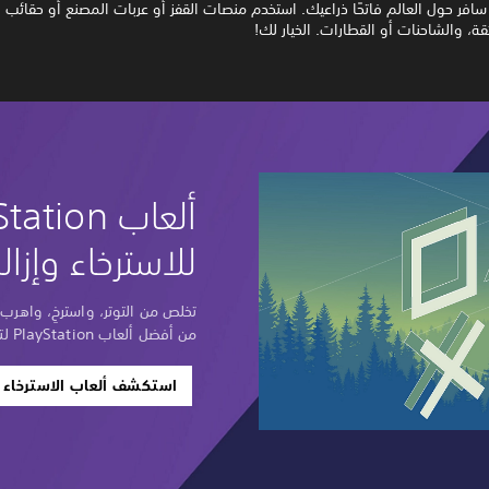
سافر حول العالم فاتحًا ذراعيك. استخدم منصات القفز أو عربات المصنع أو حقائب ا
ئقة، والشاحنات أو القطارات. الخيار لك!
للاسترخاء وإزالة
تخلص من التوتر، واسترخِ، واهر
من أفضل ألعاب PlayStation لتهدئة عقلك وجسدك.
استكشف ألعاب الاسترخاء