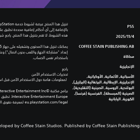
PS5
هذه الشروط، لا تقم بتنزيل هذا المنتج. راجع ش
4‏/11‏/2025
COFFEE STAIN PUBLISHING AB
محاكاة
باستخدام نفس الحساب.
الإنجليزية
راجع 
تحذيرات الاستخدام الآمن
الأسبانية, الألمانية, الأوكرانية,
 لمعلومات هامة حول الاستخدام الآمن قبل استخدام هذا المنتج.
الإنجليزية, الإيطالية, البرتغالية (البرازيل),
البولندية, الروسية, الصينية (التقليدية),
الصينية (المبسطة), الفرنسية (فرنسا),
الكورية, اليابانية
eu.playstation.com/legal لمعرفة حقوق الاستخدام الكاملة.