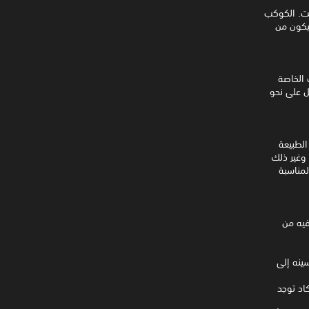
ئت. الكوكب
التي تنتظرك لاستخدامها. بصفتك أحد العاملين في (FICSIT)، سيكون من
 الخاصة
ل على نحو
لطبيعة
 وغير ذلك
لمناسبة
 (30 كيلومترًا مربعًا) (Massage-2(AB)b) بما فيه من
ينه إلى
اد توجد