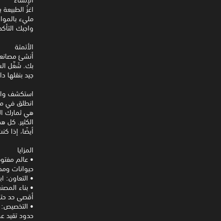
اغزُ الطبيعة
واجبك التأك
الأتمتة
أنشئ مصانعك 
بك. شَغِّل ا
جيد بنقلها دا
استكشف وا
انطلق في مغ
هي ثمارك الت
الكثير. كل ه
أيضًا، إذا كن
المزايا
حيوانات ومخ
• التعاون: 
• بناء المصن
أقصى حد حت
• التخصيص: 
حدود تقيد ع