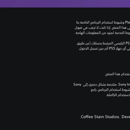
تنزيل هذا المنتج عرضة لشروط خدمة‫ PlayStation وشروط استخدام البرنامج الخاصة بنا 
بالإضافة إلى أي أحكام إضافية محددة تطبق على هذا المنتج. إذا كنت لا ترغب في قبول 
روط الخدمة لمزيد من المعلومات الهامة.
يمكنك تنزيل هذا المحتوى وتشغيله على جهاز PS5 الرئيسي المرتبط بحسابك (عن طريق 
إعداد "مشاركة الجهاز واللعب بدون اتصال") وعلى أي جهاز PS5 آخر حين تسجل الدخول 
برامج مكتبة ©Sony Interactive Entertainment Inc. ملخصة بشكل حصري إلى Sony 
Interactive Entertainment Europe. تطبق شروط استخدام البرنامج، راجع 