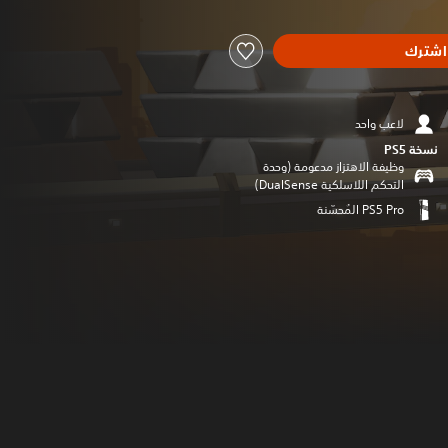
اشترك
لاعب واحد
نسخة PS5‏
وظيفة الاهتزاز مدعومة (وحدة
التحكم اللاسلكية DualSense‏)