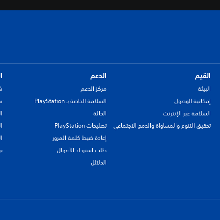
القيم
الدعم
ا
البيئة
مركز الدعم
ش
إمكانية الوصول
السلامة الخاصة بـ PlayStation
سي
السلامة عبر الإنترنت
الحالة
ا
تحقيق التنوع والمساواة والدمج الاجتماعي
تصليحات PlayStation
ا
إعادة ضبط كلمة المرور
ا
طلب استرداد الأموال
ب
الدلائل