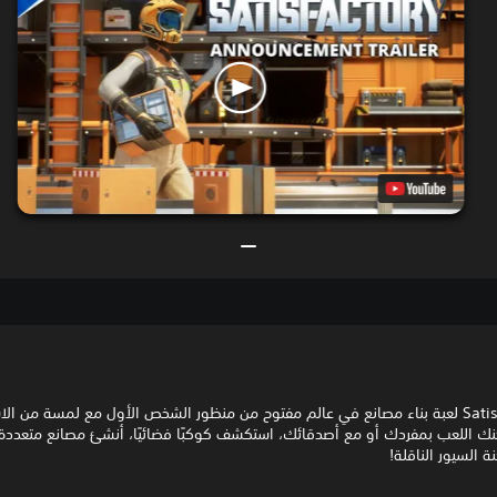
تعد Satisfactory لعبة بناء مصانع في عالم مفتوح من منظور الشخص الأول مع لمسة من 
كنك اللعب بمفردك أو مع أصدقائك، استكشف كوكبًا فضائيًا، أنشئ مصانع متعددة
ة السيور الناقلة!