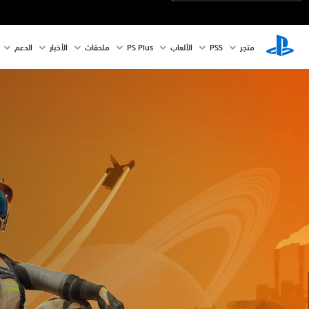
متجر
PS5‏
الألعاب
PS Plus
ملحقات
الأخبار
الدعم