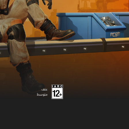
عنف
متوسط