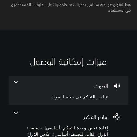
هذا العنوان هو لعبة ستتلقى تحديثات منتظمة بناءً على تعليقات المستخدمين
في المستقبل.
ميزات إمكانية الوصول
إ
ع
م
ن
ع
س
ا
ا
ت
د
و
ص
ر
ة
ى
الصوت
ا
ت
ص
عناصر التحكم في حجم الصوت
ل
ع
ع
ت
ي
و
ي
ب
ح
ك
ة
ن
عناصر التحكم
و
ق
م
إعادة تعيين وحدة التحكم (أساسي), حساسية
ا
ح
ف
ب
د
ي
الذراع القابل للضبط (أساسي), عكس الذراع