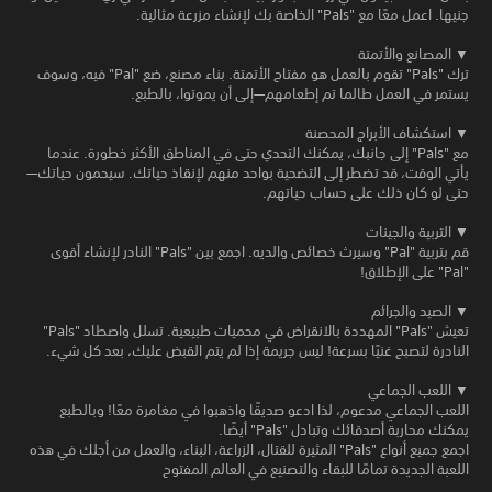
جنيها. اعمل معًا مع "Pals" الخاصة بك لإنشاء مزرعة مثالية.
▼ المصانع والأتمتة
ترك "Pals" تقوم بالعمل هو مفتاح الأتمتة. بناء مصنع، ضع "Pal" فيه، وسوف
يستمر في العمل طالما تم إطعامهم—إلى أن يموتوا، بالطبع.
▼ استكشاف الأبراج المحصنة
مع "Pals" إلى جانبك، يمكنك التحدي حتى في المناطق الأكثر خطورة. عندما
يأتي الوقت، قد تضطر إلى التضحية بواحد منهم لإنقاذ حياتك. سيحمون حياتك—
حتى لو كان ذلك على حساب حياتهم.
▼ التربية والجينات
قم بتربية "Pal" وسيرث خصائص والديه. اجمع بين "Pals" النادر لإنشاء أقوى
"Pal" على الإطلاق!
▼ الصيد والجرائم
تعيش "Pals" المهددة بالانقراض في محميات طبيعية. تسلل واصطاد "Pals"
النادرة لتصبح غنيًا بسرعة! ليس جريمة إذا لم يتم القبض عليك، بعد كل شيء.
▼ اللعب الجماعي
اللعب الجماعي مدعوم، لذا ادعو صديقًا واذهبوا في مغامرة معًا! وبالطبع
يمكنك محاربة أصدقائك وتبادل "Pals" أيضًا.
اجمع جميع أنواع "Pals" المثيرة للقتال، الزراعة، البناء، والعمل من أجلك في هذه
اللعبة الجديدة تمامًا للبقاء والتصنيع في العالم المفتوح