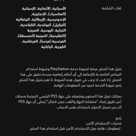
م
ر
م
س
ع
لغات الشاشة:
الأسبانية, الألمانية, الإسبانية
ص
ت
ن
(المكسيك), الإنجليزية,
و
و
ا
الإندونيسية, الإيطالية, البرتغالية
ت
ى
ص
(البرازيل), البولندية, التايلاندية,
ف
ا
ر
التركية, الروسية, الصينية
ر
ل
ا
(التقليدية), الصينية (المبسطة),
د
ت
ل
الفرنسية (فرنسا), الفيتنامية,
ي
ح
ت
الكورية, اليابانية
ة
د
ح
.
ي
ك
ا
م
ل
إ
تنزيل هذا المنتج عرضة لشروط خدمة‫ PlayStation وشروط استخدام 
ع
ل
البرنامج الخاصة بنا بالإضافة إلى أي أحكام إضافية محددة تطبق على هذا 
ا
ى
المنتج. إذا كنت لا ترغب في قبول هذه الشروط، لا تقم بتنزيل هذا المنتج. 
م
ت
راجع شروط الخدمة لمزيد من المعلومات الهامة.
ل
خ
ل
ط
يمكنك تنزيل هذا المحتوى وتشغيله على جهاز PS5 الرئيسي المرتبط بحسابك 
ع
ي
(عن طريق إعداد "مشاركة الجهاز واللعب بدون اتصال") وعلى أي جهاز PS5 
ب
ط
آخر حين تسجل الدخول باستخدام نفس الحساب.
ة
ب
ب
د
راجع 
ا
ي
تحذيرات الاستخدام الآمن
خ
ل
 لمعلومات هامة حول الاستخدام الآمن قبل استخدام هذا المنتج.
ت
م