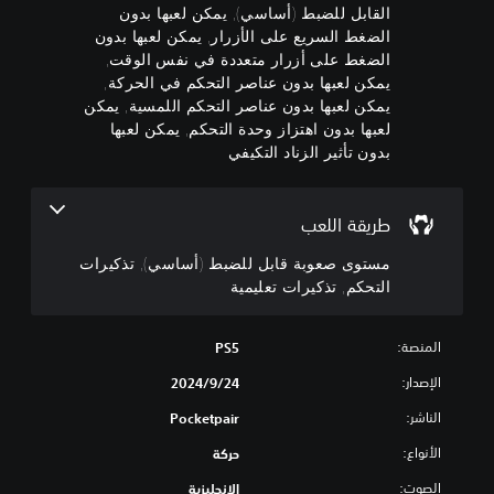
ح
ة
ل
القابل للضبط (أساسي), يمكن لعبها بدون
ا
ل
ج
الضغط السريع على الأزرار, يمكن لعبها بدون
ل
ل
م
الضغط على أزرار متعددة في نفس الوقت,
ا
ت
ض
يمكن لعبها بدون عناصر التحكم في الحركة,
ل
ب
ح
يمكن لعبها بدون عناصر التحكم اللمسية, يمكن
ك
ص
ط
لعبها بدون اهتزاز وحدة التحكم, يمكن لعبها
(
و
م
بدون تأثير الزناد التكيفي
أ
(
ت
أ
س
ي
ا
س
م
طريقة اللعب
ا
س
ك
ن
ي
س
مستوى صعوبة قابل للضبط (أساسي), تذكيرات
ك
)
ي
التحكم, تذكيرات تعليمية
خ
)
ي
ف
م
ي
ض
ك
م
المنصة:
PS5
و
ن
ك
ك
ك
الإصدار:
24‏/9‏/2024
ن
ت
ت
ك
م
الناشر:
Pocketpair
ق
ت
أ
ل
غ
ح
الأنواع:
حركة
ي
ي
ج
ل
ي
الصوت:
الإنجليزية
ا