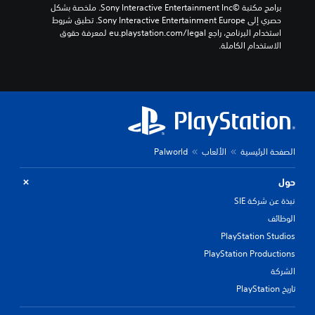
ي
ح
برامج مكتبة ©Sony Interactive Entertainment Inc. ملخصة بشكل 
ا
د
حصري إلى Sony Interactive Entertainment Europe. تطبق شروط 
ر
د
استخدام البرنامج، راجع eu.playstation.com/legal لمعرفة حقوق 
م
م
الاستخدام الكاملة.
س
س
ت
ب
و
قً
ى
ا
ص
،
ع
أ
و
و
ب
ي
الصفحة الرئيسية
الألعاب
Palworld
ة
ت
ب
و
حول
د
ف
ي
ر
نبذة عن شركة SIE
ل
ا
الوظائف
م
ل
ح
د
PlayStation Studios
د
ع
PlayStation Productions
د
م
الشركة
م
ل
س
ق
تاريخ PlayStation
ب
د
قً
ر