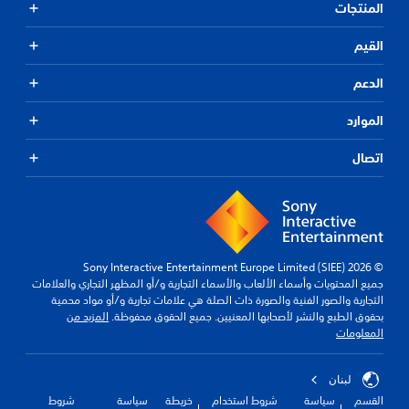
المنتجات
ا
م
.
ن
إ
القيم
ع
ت
ا
الدعم
ذ
د
ك
ة
الموارد
ي
ت
ر
ع
اتصال
ي
ا
ي
ت
ن
ا
.
ل
ت
ح
ح
© 2026 Sony Interactive Entertainment Europe Limited (SIEE)
ك
س
جميع المحتويات وأسماء الألعاب والأسماء التجارية و/أو المظهر التجاري والعلامات
ا
م
التجارية والصور الفنية والصورة ذات الصلة هي علامات تجارية و/أو مواد محمية
س
ي
بحقوق الطبع والنشر لأصحابها المعنيين. جميع الحقوق محفوظة.
المزيد من
ي
م
المعلومات
ة
ك
ن
ا
ك
ل
لبنان
م
ذ
القسم
سياسة
شروط استخدام
خريطة
سياسة
شروط