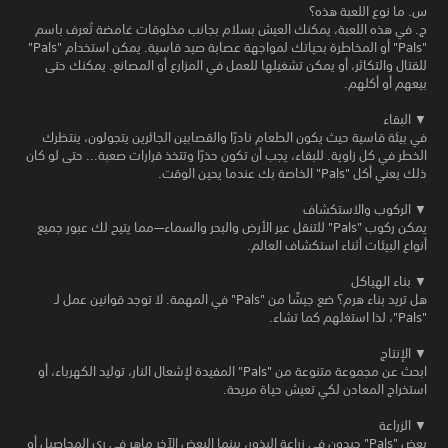
س. ما نوع اللعبة هذه؟
ج. في هذه اللعبة، يمكنك العيش بسلام بجانب مخلوقات غامضة تُعرف باسم
"Pals" أو المخاطرة بحياتك لمواجهة عصابة صيد قاسية. يمكن استخدام "Pals"
للقتال والتكاثر، أو يمكن تشغيلها للعمل في المزارع أو المصانع. يمكنك حتى
بيعهم أو أكلهم.
▼ البقاء
في بيئة قاسية حيث يكون الطعام نادرًا والقصابين الجائرين يتجولون، ينتظرك
الخطر في كل زاوية. للبقاء، يجب أن تكون حذرًا وتتخذ قرارات صعبة... حتى لو كان
ذلك يعني أكل "Pals" الخاصة بك عندما يحين الوقت.
▼ الركوب والاستكشاف
يمكن ركوب "Pals" للتنقل عبر الأرض والبحر والسماء—مما يتيح لك عبور جميع
أنواع البيئات أثناء استكشاف العالم.
▼ بناء الهياكل
هل تريد بناء هرم؟ ضع جيشًا من "Pals" في المهمة. لا توجد قوانين عمل لـ
"Pals"، لذا استغلهم كما تشاء.
▼ الإنتاج
ابحث عن مجموعة متنوعة من "Pals" المفيدة لإشعال النار، توليد الكهرباء، أو
استخراج المعادن لكي تعيش حياة مريحة.
▼ الزراعة
بعض "Pals" جيدون في زراعة البذور، بينما البعض الآخر ماهر في ري المحاصيل أو