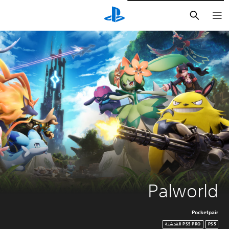
بحث
Palworld
Pocketpair
PS5