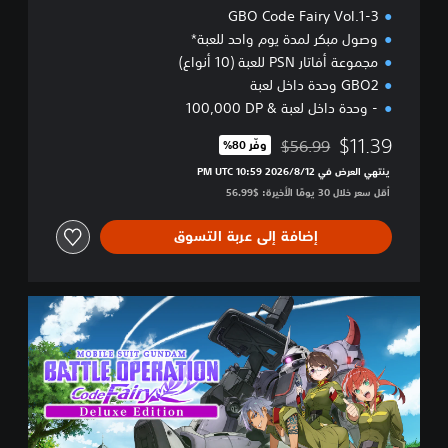
i
GBO Code Fairy Vol.1-3
r
وصول مبكر لمدة يوم واحد للعبة*
y
مجموعة أفاتار PSN للعبة (10 أنواع)
V
GBO2 وحدة داخل لعبة
o
l
- وحدة داخل لعبة & ‎100,000 DP
u
$11.39
m
$56.99
وفّر 80%‏
مخصوم من السعر الأصلي البالغ $56.99‏
e
ينتهي العرض في 12‏/8‏/2026 10:59 PM UTC‏
1
أقل سعر خلال 30 يومًا الأخيرة: $56.99‏
P
S
إضافة إلى عربة التسوق
4
&
P
S
D
5
e
l
u
x
e
E
d