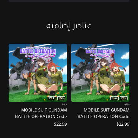
عناصر إضافية
PS4
PS5
PS4
PS5
حلقة
حلقة
MOBILE SUIT GUNDAM
MOBILE SUIT GUNDAM
BATTLE OPERATION Code
BATTLE OPERATION Code
Fairy Volume 3 PS4 & PS5
Fairy Volume 2 PS4 & PS5
$22.99
$22.99