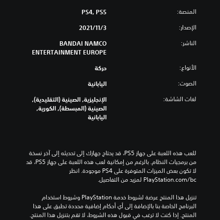
المنصة:
PS4, PS5
الإصدار:
3‏/11‏/2021
الناشر:
BANDAI NAMCO
ENTERTAINMENT EUROPE
الأنواع:
حركة
الصوت:
اليابانية
لغات الشاشة:
الإنجليزية, الصينية (التقليدية),
الصينية (المبسطة), الكورية,
اليابانية
للعب هذه اللعبة على جهاز PS5، قد يحتاج جهازك إلى تحديثه إلى آخر نسخة 
من برمجيات النظام. بالرغم من إمكانية لعب هذه اللعبة على جهاز PS5، قد 
لا تكون بعض الميزات المتوفرة على PS4 موجودة. انظر 
‎PlayStation.com/bc لمزيد من التفاصيل.
تنزيل هذا المنتج عرضة لشروط خدمة‫ PlayStation وشروط استخدام 
البرنامج الخاصة بنا بالإضافة إلى أي أحكام إضافية محددة تطبق على هذا 
المنتج. إذا كنت لا ترغب في قبول هذه الشروط، لا تقم بتنزيل هذا المنتج. 