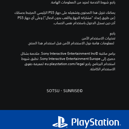
راجع شروط الخدمة لمزيد من المعلومات الهامة.
يمكنك تنزيل هذا المحتوى وتشغيله على جهاز PS5 الرئيسي المرتبط بحسابك 
(عن طريق إعداد "مشاركة الجهاز واللعب بدون اتصال") وعلى أي جهاز PS5 
آخر حين تسجل الدخول باستخدام نفس الحساب.
راجع 
تحذيرات الاستخدام الآمن
 لمعلومات هامة حول الاستخدام الآمن قبل استخدام هذا المنتج.
برامج مكتبة ©Sony Interactive Entertainment Inc. ملخصة بشكل 
حصري إلى Sony Interactive Entertainment Europe. تطبق شروط 
استخدام البرنامج، راجع eu.playstation.com/legal لمعرفة حقوق 
الاستخدام الكاملة.
©SOTSU・SUNRISE