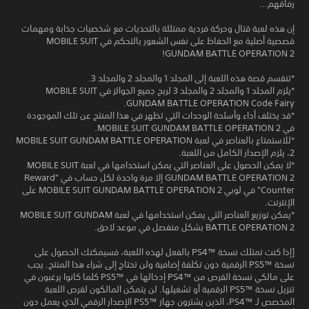
رفاقهم...
إن هذه لعبة قتال وحركة فردية ممتلئة بالتحديات مع شخصيات جذابة ومهمات
قصصية أصلية مع الحفاظ على نفس الشعور بالتحكم في MOBILE SUIT
GUNDAM BATTLE OPERATION 2!
*تنقسم قصة هذه اللعبة إلى المجلد 1 والمجلد 2 والمجلد 3.
*يلزم المجلد 1 والمجلد 2 والمجلد 3 لربح جميع الجوائز في MOBILE SUIT
GUNDAM BATTLE OPERATION Code Fairy.
*قد يختلف أداء وأسلحة الوحدات التي تظهر في هذا المنتج عن تلك الموجودة
في MOBILE SUIT GUNDAM BATTLE OPERATION 2.
*للاستمتاع بالعناصر في لعبة MOBILE SUIT GUNDAM BATTLE OPERATION
2، يلزم الإصدار الكامل من اللعبة.
*لا يمكن الحصول على العناصر التي يمكن استخدامها في لعبة MOBILE SUIT
GUNDAM BATTLE OPERATION 2 إلا مرة واحدة لكل حساب في "Reward
Counter" في لوبي MOBILE SUIT GUNDAM BATTLE OPERATION 2 على
الإنترنت.
*يمكن توزيع العناصر التي يمكن استخدامها في لعبة MOBILE SUIT GUNDAM
BATTLE OPERATION 2 بشكل منفصل في موعد لاحق.
[إذا كنت تمتلك نسخة PS4™‎ بالفعل لهذه اللعبة، فسيمكنك الحصول على
نسخة PS5™‎ الرقمية دون تكلفة إضافية ولن تحتاج إلى شراء هذا المنتج. يجب
على مالكي نسخة القرص من PS4™‎ إدخالها في PS5™‎ كلما كانوا يرغبون في
تنزيل نسخة PS5™‎ الرقمية أو تشغيلها. لن يتمكن المالكون لقرص اللعبة
المخصص لـ PS4™‎، الذين يشترون جهاز PS5™‎ الإصدار الرقمي الذي يعمل دون