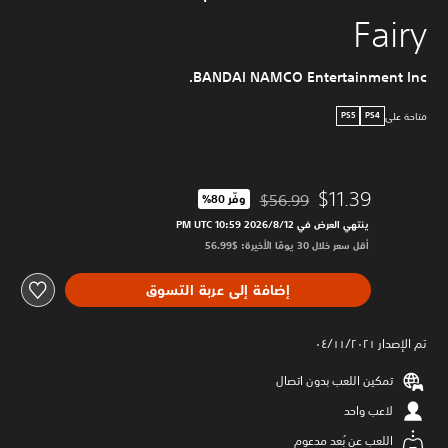
Fairy
BANDAI NAMCO Entertainment Inc.
متاحة على
PS5
PS4
$11.39
$56.99
وفّر 80%‏
مخصوم من السعر الأصلي البالغ $56.99‏
ينتهي العرض في 12‏/8‏/2026 10:59 PM UTC‏
أقل سعر خلال 30 يومًا الأخيرة: $56.99‏
إضافة إلى عربة التسوق
تم الإصدار ٠٤/١١/٢٠٢١
تمكين اللعب بدون اتصال
لاعب واحد
اللعب عن بُعد مدعوم