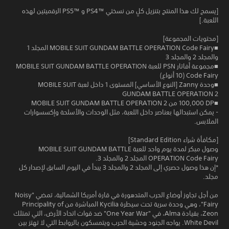
[يسمح لك هذا المنتج بتنزيل كلٍ من نسختي PS4™‎ و PS5™‎ الرقميتين لهذه
اللعبة.]
[محتويات المجموعة]
■MOBILE SUIT GUNDAM BATTLE OPERATION Code Fairy المجلد 1
والمجلد 2 والمجلد 3
■مجموعة أفاتار PSN للعبة MOBILE SUIT GUNDAM BATTLE OPERATION
Code Fairy (10 أنواع)
■وحدة Zanny [النوع الأساسي] المستوى 1 داخل لعبة MOBILE SUIT
GUNDAM BATTLE OPERATION 2‏
■‎100,000 DP من MOBILE SUIT GUNDAM BATTLE OPERATION 2
- يمكن استبدالها بعناصر داخل اللعبة، مثل الوحدات والأسلحة وإكسسوارات
الملابس.
[مكافأة شراء Standard Edition]
وصول مبكر لمدة يوم واحد للعبة MOBILE SUIT GUNDAM BATTLE
OPERATION Code Fairy المجلد 2 والمجلد 3.
*إن هذا وصول حصري إلى المجلد 2 والمجلد 3 يبدأ في اليوم السابق لإصدار كل
مجلد.
من أجل تجاوز أوضاع الحرب المتدهورة في قارة أمريكا الشمالية، تمضي "Noisy
Fairy"، وهي وحدة سرية تحت سيطرة Kycilia المباشرة من Principality of
Zeon، بقيادة Alma، في "One Year War" ضد قوات اتحاد الأرض، التي تمتلك
White Devil. يواجه الجنود وحشية الحرب ويتمسكون بالروابط التي لا تهتز بين