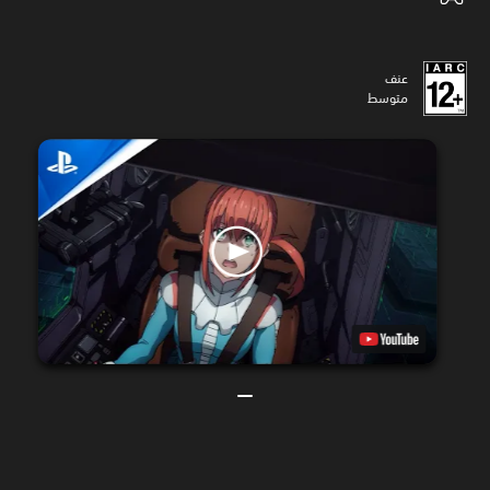
عنف
متوسط