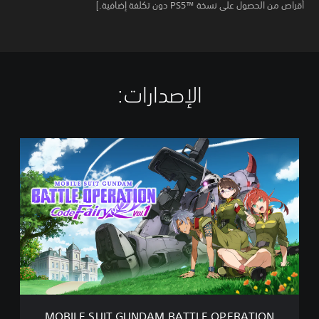
أقراص من الحصول على نسخة PS5™‎ دون تكلفة إضافية.]
الإصدارات:‏
M
O
B
I
L
E
S
U
I
T
G
U
N
MOBILE SUIT GUNDAM BATTLE OPERATION