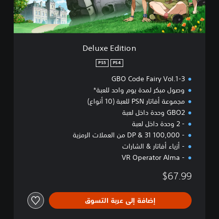
i
t
i
o
n
Deluxe Edition
PS5
PS4
GBO Code Fairy Vol.1-3
وصول مبكر لمدة يوم واحد للعبة*
مجموعة أفاتار PSN للعبة (10 أنواع)
GBO2 وحدة داخل لعبة
- 2 وحدة داخل لعبة
- 100,000 DP & 31 من العملات الرمزية
- أزياء أفاتار & الشارات
- VR Operator Alma
$67.99
إضافة إلى عربة التسوق