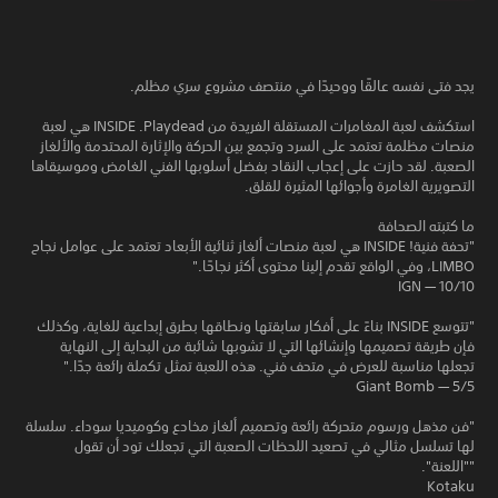
يجد فتى نفسه عالقًا ووحيدًا في منتصف مشروع سري مظلم.
استكشف لعبة المغامرات المستقلة الفريدة من Playdead. ‏INSIDE هي لعبة
منصات مظلمة تعتمد على السرد وتجمع بين الحركة والإثارة المحتدمة والألغاز
الصعبة. لقد حازت على إعجاب النقاد بفضل أسلوبها الفني الغامض وموسيقاها
التصويرية الغامرة وأجوائها المثيرة للقلق.
ما كتبته الصحافة
"تحفة فنية! INSIDE هي لعبة منصات ألغاز ثنائية الأبعاد تعتمد على عوامل نجاح
LIMBO، وفي الواقع تقدم إلينا محتوى أكثر نجاحًا."
IGN — 10/10
"تتوسع INSIDE بناءً على أفكار سابقتها ونطاقها بطرق إبداعية للغاية، وكذلك
فإن طريقة تصميمها وإنشائها التي لا تشوبها شائبة من البداية إلى النهاية
تجعلها مناسبة للعرض في متحف فني. هذه اللعبة تمثل تكملة رائعة جدًا."
Giant Bomb — 5/5
"فن مذهل ورسوم متحركة رائعة وتصميم ألغاز مخادع وكوميديا سوداء. سلسلة
لها تسلسل مثالي في تصعيد اللحظات الصعبة التي تجعلك تود أن تقول
""اللعنة".
Kotaku