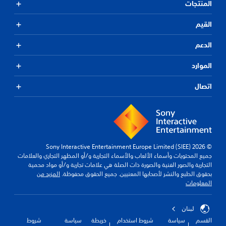
ن
ط
ن
المنتجات
ل
)
ل
ت
.
ع
القيم
ل
ب
ع
ه
الدعم
ب
ا
ا
ب
ل
الموارد
د
ل
ع
و
اتصال
ب
ن
ة
ا
،
ل
أ
ض
و
غ
ي
ط
م
© 2026 Sony Interactive Entertainment Europe Limited (SIEE)
ا
ك
جميع المحتويات وأسماء الألعاب والأسماء التجارية و/أو المظهر التجاري والعلامات
ل
ن
التجارية والصور الفنية والصورة ذات الصلة هي علامات تجارية و/أو مواد محمية
ت
س
بحقوق الطبع والنشر لأصحابها المعنيين. جميع الحقوق محفوظة.
المزيد من
غ
المعلومات
ر
ي
ي
ي
ع
ر
لبنان
ع
ا
القسم
سياسة
شروط استخدام
خريطة
سياسة
شروط
ل