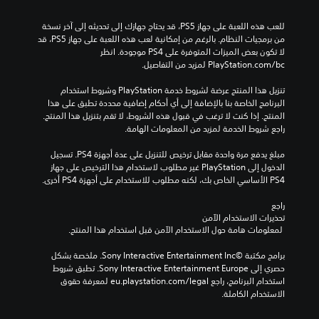
ة
ا
ك
ط
و
ل
ب
ر
ا
للعب هذه اللعبة على جهاز PS5، قد يحتاج جهازك إلى تحديثه إلى آخر نسخة 
ل
ر
ي
ل
من برمجيات النظام. بالرغم من إمكانية لعب هذه اللعبة على جهاز PS5، قد 
ع
ل
ق
ت
لا تكون بعض الميزات المتوفرة على PS4 موجودة. انظر 
ب
ت
ة
ن
‎PlayStation.com/bc لمزيد من التفاصيل.
ة
س
ا
ق
ل
ه
ل
ل
تنزيل هذا المنتج عرضة لشروط خدمة‫ PlayStation وشروط استخدام 
ا
ي
ل
ف
البرنامج الخاصة بنا بالإضافة إلى أي أحكام إضافية محددة تطبق على هذا 
ت
ل
ع
ي
المنتج. إذا كنت لا ترغب في قبول هذه الشروط، لا تقم بتنزيل هذا المنتج. 
ت
ق
ب
ا
راجع شروط الخدمة لمزيد من المعلومات الهامة.
ض
ر
أ
ل
م
ا
و
ق
مبلغ يدفع مرة واحدة مقابل ترخيص للتنزيل على عدة أجهزة PS4. تسجيل 
ن
ء
ا
و
الدخول إلى PlayStation غير مطلوب لاستخدام هذا الترخيص على جهاز 
ح
ت
ل
ا
PS4 الأساسي الخاص بك، لكنه مطلوب للاستخدام على أجهزة PS4 أخرى.
و
ه
ف
ئ
ا
ا
ي
م
راجع 
رً
.
د
تحذيرات الاستخدام الآمن
ب
ا
ي
 لمعلومات هامة حول الاستخدام الآمن قبل استخدام هذا المنتج.
د
م
و
و
أ
ن
ه
برامج مكتبة ©Sony Interactive Entertainment Inc. ملخصة بشكل 
ن
ل
ط
ا
حصري إلى Sony Interactive Entertainment Europe. تطبق شروط 
ا
و
و
ت
استخدام البرنامج، راجع eu.playstation.com/legal لمعرفة حقوق 
ل
قً
ا
ا
الاستخدام الكاملة.
ض
ا
ن
ل
غ
.