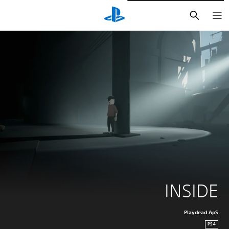
بحث
INSIDE
Playdead ApS
PS4