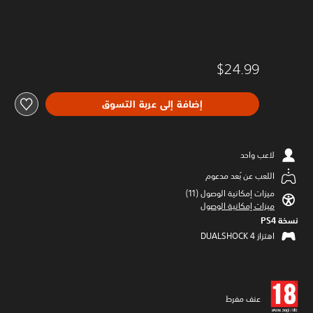
$24.99
إضافة إلى عربة التسوق
لاعب واحد
اللعب عن بُعد مدعوم
ميزات إمكانية الوصول (11)‏
ميزات إمكانية الوصول
نسخة PS4‏
اهتزاز DUALSHOCK 4‏
عنف مفرط