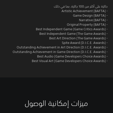
حائزة على أكثر من 100 جائزة، بما في ذلك
- Artistic Achievement (BAFTA)
- Game Design (BAFTA)
- Narrative (BAFTA)
- Original Property (BAFTA)
- Best Independent Game (Game Critics Awards)
- Best Independent Game (The Game Awards)
- Best Art Direction (The Game Awards)
- Spite Award (D.I.C.E. Awards)
- Outstanding Achievement in Art Direction (D.I.C.E. Awards)
- Outstanding Achievement in Game Direction (D.I.C.E. Awards)
- Best Audio (Game Developers Choice Awards)
- Best Visual Art (Game Developers Choice Awards)
ميزات إمكانية الوصول
إ
ن
ي
ي
ص
ي
و
م
م
ص
ق
ك
ك
ك
ت