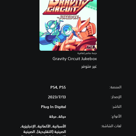
PS4
حزمة عناصر إضافية
Gravity Circuit Jukebox
غير متوفر
المنصة:
PS4, PS5
الإصدار:
13‏/7‏/2023
الناشر:
Plug In Digital
الأنواع:
حركة, حركة
لغات الشاشة:
الأسبانية, الألمانية, الإنجليزية,
الصينية (التقليدية), الصينية