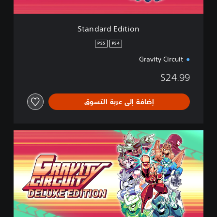
i
t
i
Standard Edition
o
n
PS5
PS4
Gravity Circuit
$24.99
إضافة إلى عربة التسوق
D
e
l
u
x
e
E
d
i