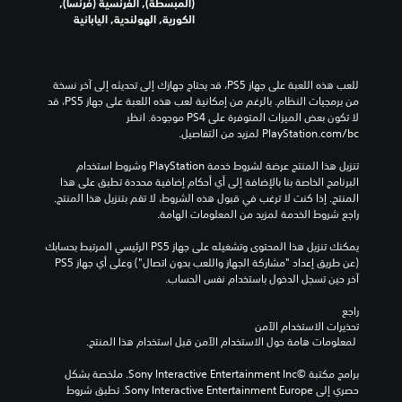
(المبسطة), الفرنسية (فرنسا),
الكورية, الهولندية, اليابانية
للعب هذه اللعبة على جهاز PS5، قد يحتاج جهازك إلى تحديثه إلى آخر نسخة 
من برمجيات النظام. بالرغم من إمكانية لعب هذه اللعبة على جهاز PS5، قد 
لا تكون بعض الميزات المتوفرة على PS4 موجودة. انظر 
‎PlayStation.com/bc لمزيد من التفاصيل.
تنزيل هذا المنتج عرضة لشروط خدمة‫ PlayStation وشروط استخدام 
البرنامج الخاصة بنا بالإضافة إلى أي أحكام إضافية محددة تطبق على هذا 
المنتج. إذا كنت لا ترغب في قبول هذه الشروط، لا تقم بتنزيل هذا المنتج. 
راجع شروط الخدمة لمزيد من المعلومات الهامة.
يمكنك تنزيل هذا المحتوى وتشغيله على جهاز PS5 الرئيسي المرتبط بحسابك 
(عن طريق إعداد "مشاركة الجهاز واللعب بدون اتصال") وعلى أي جهاز PS5 
آخر حين تسجل الدخول باستخدام نفس الحساب.
راجع 
تحذيرات الاستخدام الآمن
 لمعلومات هامة حول الاستخدام الآمن قبل استخدام هذا المنتج.
برامج مكتبة ©Sony Interactive Entertainment Inc. ملخصة بشكل 
حصري إلى Sony Interactive Entertainment Europe. تطبق شروط 