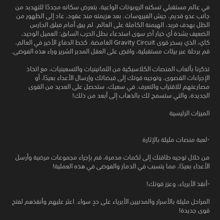
في عالم مستقبلي تسكنه الروبوتات الواعية، يتعرض سكانه مجددًا للتهديد من
جانب عدو قديم، جيش الفيروسات. بعد هزيمته منذ عقود، عاد إلى الظهور من
الظل بهدف فريد، الهيمنة الكاملة على العالم. لم يبق أمام فيلق الحارس
الضعيف بشدة أي خيار آخر سوى استدعاء بطل الحرب السابق: العميل الوحيد،
كاي، الذي يسخر قوى Gravity Circuit الغامضة. كخط الدفاع الأخير في العالم،
قم برحلة عبر بيئات مستقبلية، واقضِ على العقل المدبر الشرير وراء هذه الفوضى.
تذكرنا بألعاب المنصات الكلاسيكية من الثمانينيات والتسعينيات، مع اتخاذ
الإجراءات القصوى، وتوجيه قوتك إلى قبضاتك وإرسال الأعداء بعيدًا، أو
مصارعتهم للاقتراب والتعرف. في سعيك، ستحصل على العديد من القوى
الجديدة، والتي ستسمح لك بالذهاب إلى أبعد من ذلك!
الميزات الرئيسية
-لعبة منصات مليئة بالإثارة
من خلال توجيه طاقتك إلى لكمات مدمرة، قم بإجراء مجموعات مرضية وأرسل
الأعداء بعيدًا، مما يتسبب في الدمار والفوضى في هذه العملية!
-أنقذ الأبرياء، وعزز قوتك!
المراحل مليئة بالأسرار والمدنيين الأبرياء على حدٍ سواء. اعثر عليهم وأنقذهم لفتح
قوى جديدة!