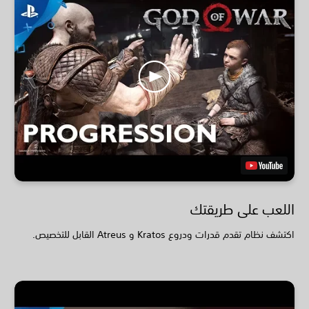
اللعب على طريقتك
اكتشف نظام تقدم قدرات ودروع Kratos و Atreus القابل للتخصيص.