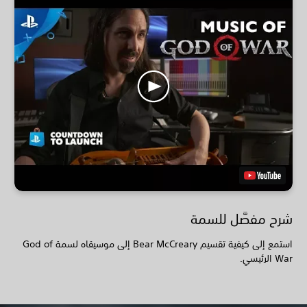
شرح مفصَّل للسمة
استمع إلى كيفية تقسيم Bear McCreary إلى موسيقاه لسمة God of
War الرئيسي.