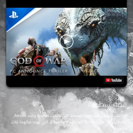
قصة أسطورية
اكتشف الأسباب الشخصية العميقة التي دفعت Kratos وابنه Atreus
للانطلاق في براري Norse الوحشية - والمخاطر التي تهدد حياتهما خلال
رحلتهما.