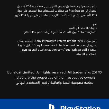
مبلغ يدفع مرة واحدة مقابل ترخيص للتنزيل على عدة أجهزة PS4. تسجيل 
الدخول إلى PlayStation غير مطلوب لاستخدام هذا الترخيص على جهاز 
PS4 الأساسي الخاص بك، لكنه مطلوب للاستخدام على أجهزة PS4 أخرى.
راجع 
تحذيرات الاستخدام الآمن
 لمعلومات هامة حول الاستخدام الآمن قبل استخدام هذا المنتج.
برامج مكتبة ©Sony Interactive Entertainment Inc. ملخصة بشكل 
حصري إلى Sony Interactive Entertainment Europe. تطبق شروط 
استخدام البرنامج، راجع eu.playstation.com/legal لمعرفة حقوق 
الاستخدام الكاملة.
©2017 Boneloaf Limited. All rights reserved. All trademarks
listed are the properties of their respective owners.
سياسة خصوصية اللعبة واتفاقية ترخيص المستخدم النهائي