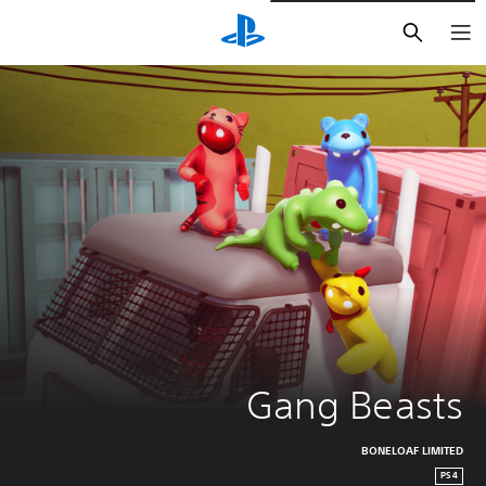
بحث
Gang Beasts
BONELOAF LIMITED
PS4