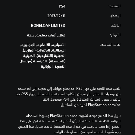
المنصة:
PS4
الإصدار:
11‏/12‏/2017
الناشر:
BONELOAF LIMITED
الأنواع:
قتال, ألعاب جماعية, حركة
لغات الشاشة:
الأسبانية, الألمانية, الإنجليزية,
الإيطالية, البرتغالية (البرازيل),
الصينية (التقليدية), الصينية
(المبسطة), الفرنسية (فرنسا),
الكورية, اليابانية
للعب هذه اللعبة على جهاز PS5، قد يحتاج جهازك إلى تحديثه إلى آخر نسخة 
من برمجيات النظام. بالرغم من إمكانية لعب هذه اللعبة على جهاز PS5، قد 
لا تكون بعض الميزات المتوفرة على PS4 موجودة. انظر 
‎PlayStation.com/bc لمزيد من التفاصيل.
تنزيل هذا المنتج عرضة لشروط خدمة‫ PlayStation وشروط استخدام 
البرنامج الخاصة بنا بالإضافة إلى أي أحكام إضافية محددة تطبق على هذا 
المنتج. إذا كنت لا ترغب في قبول هذه الشروط، لا تقم بتنزيل هذا المنتج. 
راجع شروط الخدمة لمزيد من المعلومات الهامة.