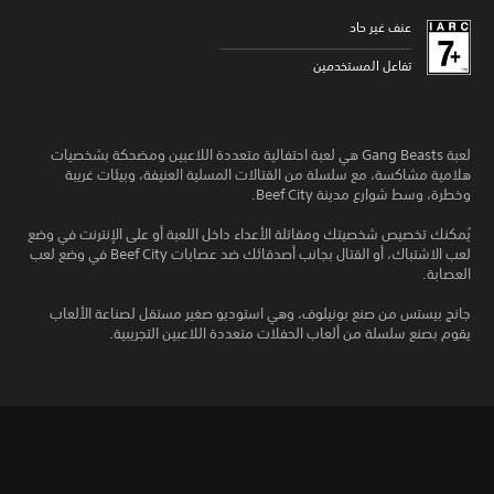
عنف غير حاد
تفاعل المستخدمين
لعبة Gang Beasts هي لعبة احتفالية متعددة اللاعبين ومضحكة بشخصيات
هلامية مشاكسة، مع سلسلة من القتالات المسلية العنيفة، وبيئات غريبة
وخطرة، وسط شوارع مدينة Beef City.
يُمكنك تخصيص شخصيتك ومقاتلة الأعداء داخل اللعبة أو على الإنترنت في وضع
لعب الاشتباك، أو القتال بجانب أصدقائك ضد عصابات Beef City في وضع لعب
العصابة.
جانج بيستس من صنع بونيلوف، وهي استوديو صغير مستقل لصناعة الألعاب
يقوم بصنع سلسلة من ألعاب الحفلات متعددة اللاعبين التجريبية.