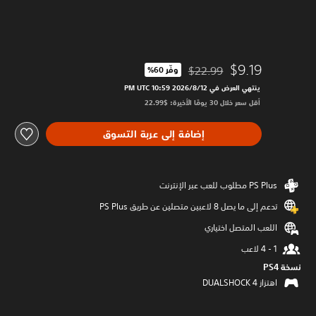
$9.19
$22.99
وفّر 60%‏
مخصوم من السعر الأصلي البالغ $22.99‏
ينتهي العرض في 12‏/8‏/2026 10:59 PM UTC‏
أقل سعر خلال 30 يومًا الأخيرة: $22.99‏
إضافة إلى عربة التسوق
تدعم إلى ما يصل 8 لاعبين متصلين عن طريق PS Plus‏
اللعب المتصل اختياري
نسخة PS4‏
اهتزاز DUALSHOCK 4‏