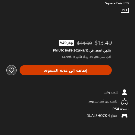
Square Enix LTD
PS4
$13.49
$44.99
وفّر 70%‏
مخصوم من السعر الأصلي البالغ $44.99‏
ينتهي العرض في 12‏/8‏/2026 10:59 PM UTC‏
أقل سعر خلال 30 يومًا الأخيرة: $44.99‏
إضافة إلى عربة التسوق
لاعب واحد
اللعب عن بُعد مدعوم
نسخة PS4‏
اهتزاز DUALSHOCK 4‏