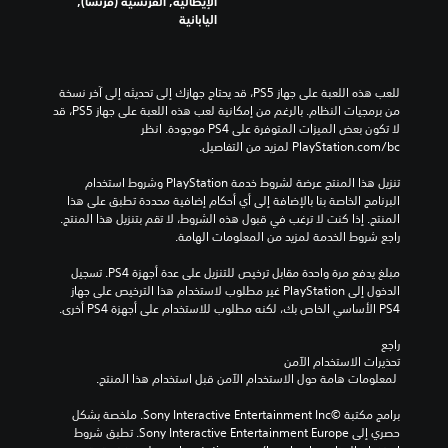
الإيطالية, الفرنسية (فرنسا),
اليابانية
للعب هذه اللعبة على جهاز PS5، قد يحتاج جهازك إلى تحديثه إلى آخر نسخة 
من برمجيات النظام. بالرغم من إمكانية لعب هذه اللعبة على جهاز PS5، قد 
لا تكون بعض الميزات المتوفرة على PS4 موجودة. انظر 
‎PlayStation.com/bc لمزيد من التفاصيل.
تنزيل هذا المنتج عرضة لشروط خدمة‫ PlayStation وشروط استخدام 
البرنامج الخاصة بنا بالإضافة إلى أي أحكام إضافية محددة تطبق على هذا 
المنتج. إذا كنت لا ترغب في قبول هذه الشروط، لا تقم بتنزيل هذا المنتج. 
راجع شروط الخدمة لمزيد من المعلومات الهامة.
مبلغ يدفع مرة واحدة مقابل ترخيص للتنزيل على عدة أجهزة PS4. تسجيل 
الدخول إلى PlayStation غير مطلوب لاستخدام هذا الترخيص على جهاز 
PS4 الأساسي الخاص بك، لكنه مطلوب للاستخدام على أجهزة PS4 أخرى.
راجع 
تحذيرات الاستخدام الآمن
 لمعلومات هامة حول الاستخدام الآمن قبل استخدام هذا المنتج.
برامج مكتبة ©Sony Interactive Entertainment Inc. ملخصة بشكل 
حصري إلى Sony Interactive Entertainment Europe. تطبق شروط 