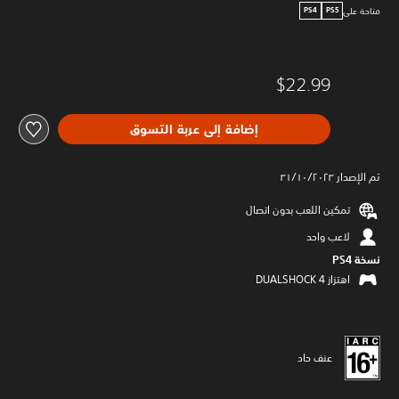
متاحة على
PS4
PS5
$22.99
إضافة إلى عربة التسوق
تم الإصدار ٣١/١٠/٢٠٢٣
تمكين اللعب بدون اتصال
لاعب واحد
نسخة PS4‏
اهتزاز DUALSHOCK 4‏
عنف حاد