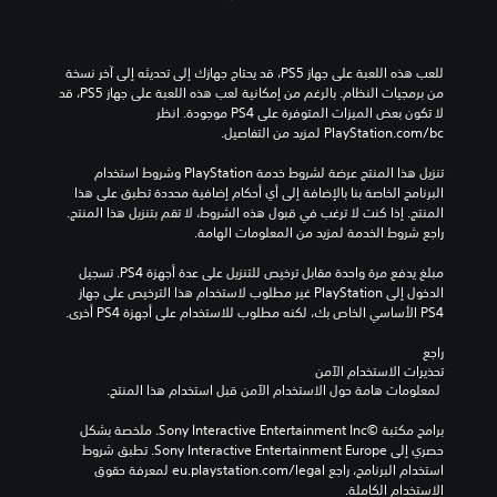
للعب هذه اللعبة على جهاز PS5، قد يحتاج جهازك إلى تحديثه إلى آخر نسخة 
من برمجيات النظام. بالرغم من إمكانية لعب هذه اللعبة على جهاز PS5، قد 
لا تكون بعض الميزات المتوفرة على PS4 موجودة. انظر 
‎PlayStation.com/bc لمزيد من التفاصيل.
تنزيل هذا المنتج عرضة لشروط خدمة‫ PlayStation وشروط استخدام 
البرنامج الخاصة بنا بالإضافة إلى أي أحكام إضافية محددة تطبق على هذا 
المنتج. إذا كنت لا ترغب في قبول هذه الشروط، لا تقم بتنزيل هذا المنتج. 
راجع شروط الخدمة لمزيد من المعلومات الهامة.
مبلغ يدفع مرة واحدة مقابل ترخيص للتنزيل على عدة أجهزة PS4. تسجيل 
الدخول إلى PlayStation غير مطلوب لاستخدام هذا الترخيص على جهاز 
PS4 الأساسي الخاص بك، لكنه مطلوب للاستخدام على أجهزة PS4 أخرى.
راجع 
تحذيرات الاستخدام الآمن
 لمعلومات هامة حول الاستخدام الآمن قبل استخدام هذا المنتج.
برامج مكتبة ©Sony Interactive Entertainment Inc. ملخصة بشكل 
حصري إلى Sony Interactive Entertainment Europe. تطبق شروط 
استخدام البرنامج، راجع eu.playstation.com/legal لمعرفة حقوق 
الاستخدام الكاملة.