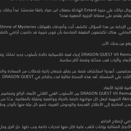
لقد عشت طوال حياتك على جزيرة Estard الهادئة بصفتك ابن صياد يافعًا متحمسًا. تبدأ 
الم يقتصر على مملكة الجزيرة الصغيرة هذه؟
الماضي. هناك تكتشفون الحقيقة الصادمة بأن قوى شريرة قد حاصرت أراضي كاملة
يقع بين يديك الآن.
تعيد DRAGON QUEST VII Reimagined إحياء لعبة كلاسيكية خالدة بأسلوب جديد تمام
الأبعاد وآليات لعب محدّثة وقصة أكثر سلاسة.
لمخضرمين، أعيدوا استكشاف قصة عن رفاق شجعان زاخرة بلحظات من السعادة والحز
ُدد على السلسلة، تُعد هذه النسخة مثالية لبدء رحلتكم في DRAGON QUEST.
مية ثلاثية الأبعاد
تمزج DRAGON QUEST VII Reimagined بين الأسلوب الفني الثلاثي الأبعاد الرائع و
Akira Toriyama الشهيرة لجعل كل مواجهة نابضة بالحياة وواقعية ومليئة بالمغامرة. بدءًا من
دن الصاخبة إلى الأطلال القديمة والوحوش الغريبة، تتميز كل بيئة منها بألوان وط
اضي لإصلاح الحاضر
أحجار المتناثرة بوابات لحُقب غابرة لكل منها تحديات خاصة يجب حلها. حرّر الجزر وحل ا