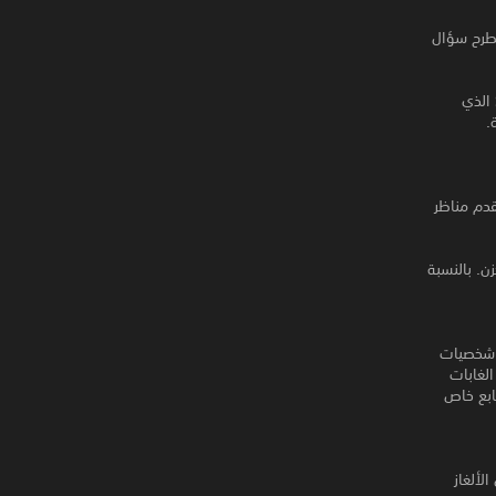
رحلتك بطرح سؤال
في سعيك إلى الإجابة عن هذا السؤال، تكتشف أنت وأصدقاء طفولتك Shrine of Mysteries الذي
.
ًا، وتقدم مناظر
ن. بالنسبة
تصاميم شخصيات
 الغابات
ابع خاص
لألغاز