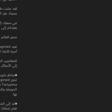
بسيط: هل الع
يعيدكم إلى 
مصير العالم 
آسرة ثلاثية 
للمغامرين ا
إلى الأبطال الج
■مناظر بانورا
المورقة والم
بها.
■عُد إلى الم
تفتح شظايا ال