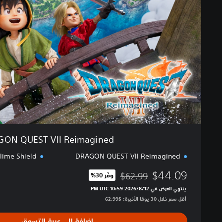
N
Q
U
E
S
T
V
I
I
R
e
i
m
ON QUEST VII Reimagined
a
g
lime Shield
DRAGON QUEST VII Reimagined
i
$44.09
n
$62.99
وفّر 30%‏
مخصوم من السعر الأصلي البالغ $62.99‏
e
ينتهي العرض في 12‏/8‏/2026 10:59 PM UTC‏
d
أقل سعر خلال 30 يومًا الأخيرة: $62.99‏
إضافة إلى عربة التسوق