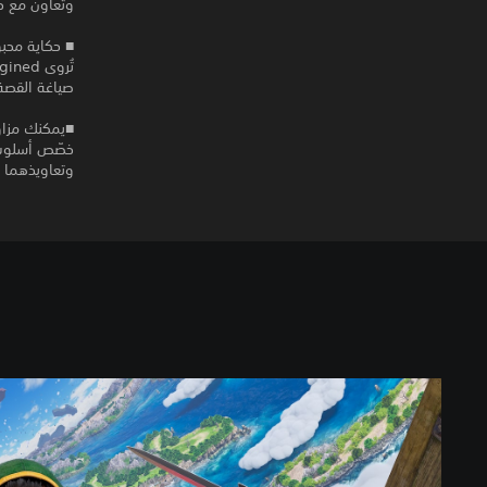
وتعاون مع حل
■ حكاية محب
صياغة القصة 
■يمكنك مزاول
خصّص أسلوب ل
وتعاويذهما ا
D
R
A
G
O