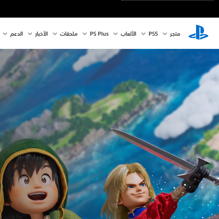
متجر
PS5‏
الألعاب
PS Plus
ملحقات
الأخبار
الدعم