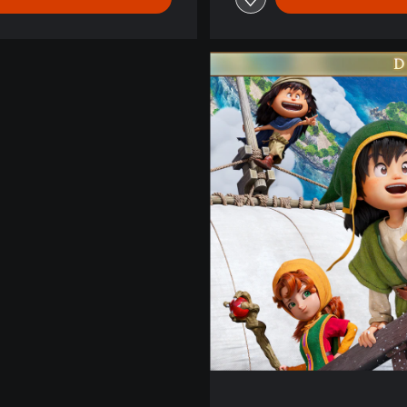
e
d
ا
ل
ت
ج
ر
ي
ب
ي
ة