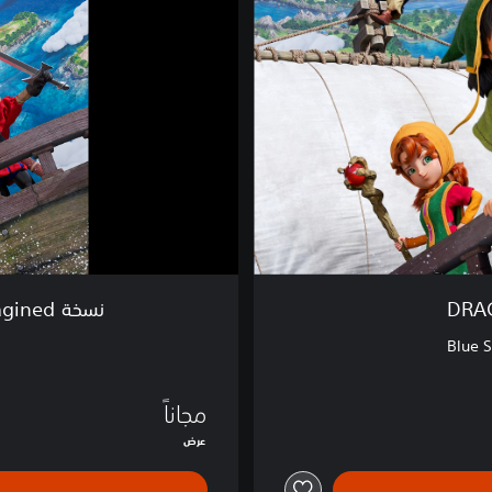
R
A
G
O
N
Q
U
E
S
T
V
I
I
DRAG
نسخة DRAGON QUEST VII Reimagined التجريبية
R
e
Blue S
i
m
a
مجاناً
g
عرض
i
n