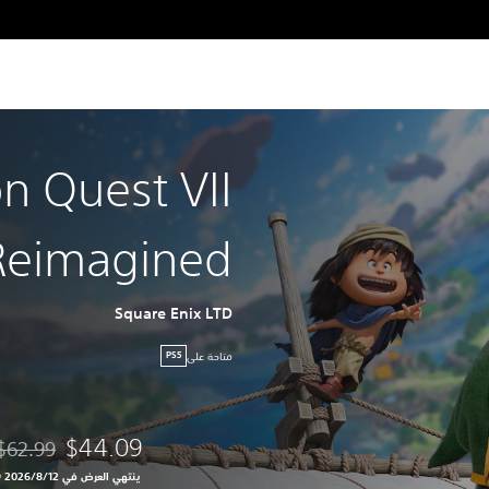
n Quest VII
Reimagined
Square Enix LTD
متاحة على
PS5
$44.09
$62.99
مخصوم من ا
ينتهي العرض في 12‏/8‏/2026 10:59 PM UTC‏