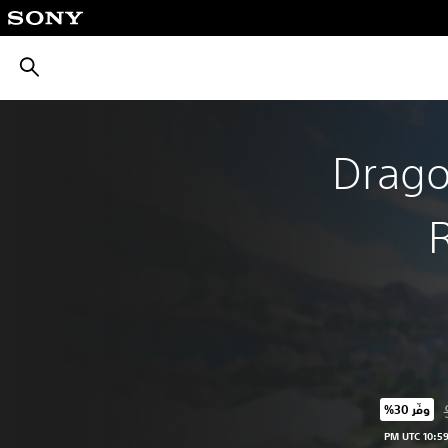
بحث
Drago
وفّر 30%‏
لسعر الأصلي البالغ $62.99‏