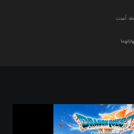
ة شاملة. أُعيدت
اراتهما