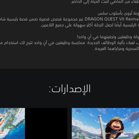
فاء من الماضي لتبث الحياة إلى الحاضر.
وبة تُروى بأسلوب سلس
تُروى DRAGON QUEST VII Reimagined عبر مجموعة قصص قصيرة ضمن قصة رئيسي
الرئيسية أيضًا لجعل الرحلة أكثر سهولة على جميع اللاعبين.
ة وظيفتين وترقيتهما في آنٍ واحد!
عبك بآلية الوظائف الجديدة. ممارسة وظيفتين في آنٍ واحد تتيح لك استخدام مه
لسحرية ومزاياهما الفريدة.
الإصدارات:‏
ن
س
خ
ة
D