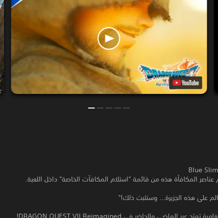
عناصر المكافأة هذه من قائمة "استلام المكافآت الخاصة" داخل اللعبة.
عالم على هذه الجزيرة... وسنثبت ذلك!"
د عبر الماضي والحاضر في DRAGON QUEST VII Reimagined!