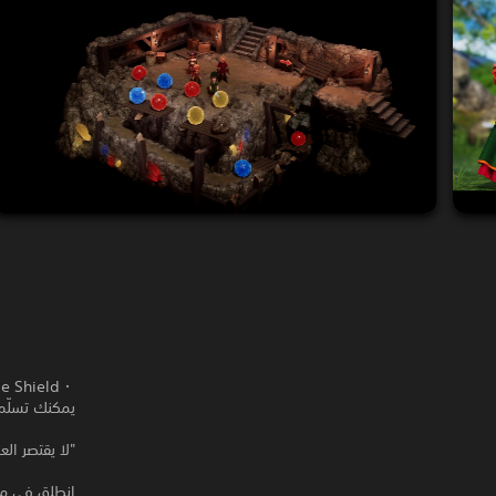
・Blue Slime Shield
يمكنك تسلّم 
"لا يقتصر ال
انطلق في مغامرة تمت