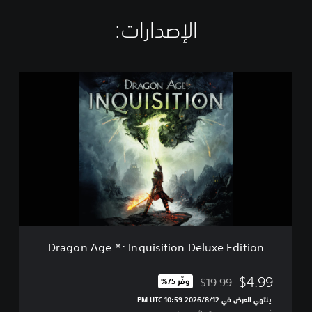
الإصدارات:‏
D
r
a
g
o
n
A
g
e
™
:
I
n
Dragon Age™: Inquisition Deluxe Edition
q
u
i
$4.99
$19.99
وفّر 75%‏
مخصوم من السعر الأصلي البالغ $19.99‏
s
ينتهي العرض في 12‏/8‏/2026 10:59 PM UTC‏
i