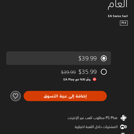
العام
EA Swiss Sarl
PS4
$39.99
$35.99
$39.99
مخصوم من السعر الأصلي البالغ $39.99‏
وفّر 10% مع EA Play‏
إضافة إلى عربة التسوق
المشتريات داخل اللعبة اختيارية