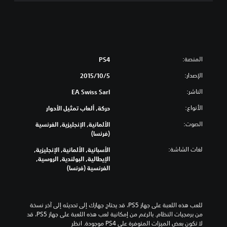
o
n
المنصة:
PS4
الإصدار:
5‏/10‏/2015
الناشر:
EA Swiss Sarl
الأنواع:
حركة, ألعاب تمثيل الأدوار
الصوت:
الألمانية, الإنجليزية, الفرنسية
(فرنسا)
لغات الشاشة:
الأسبانية, الألمانية, الإنجليزية,
الإيطالية, البولندية, الروسية,
الفرنسية (فرنسا)
للعب هذه اللعبة على جهاز PS5، قد يحتاج جهازك إلى تحديثه إلى آخر نسخة 
من برمجيات النظام. بالرغم من إمكانية لعب هذه اللعبة على جهاز PS5، قد 
لا تكون بعض الميزات المتوفرة على PS4 موجودة. انظر 