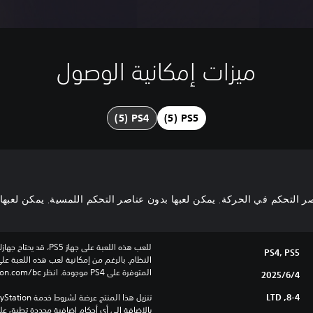
ميزات إمكانية الوصول
 التحكم في الحركة, يمكن لعبها بدون عناصر التحكم اللمسية, يمكن لعبها بد
PS4, PS5
المتوفرة على PS4 موجودة. انظر ‎PlayStation.com/bc لمزيد من التفاصيل.
4‏/6‏/2025
8-4, LTD