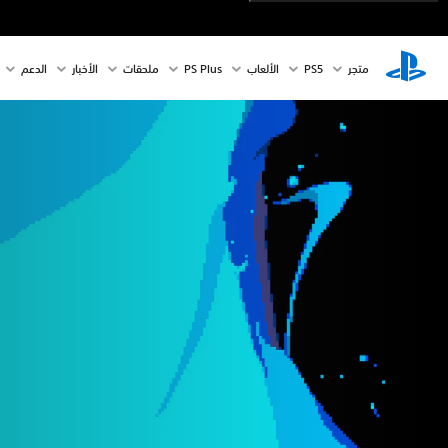
متجر
PS5‏
الألعاب
PS Plus
ملحقات
الأخبار
الدعم