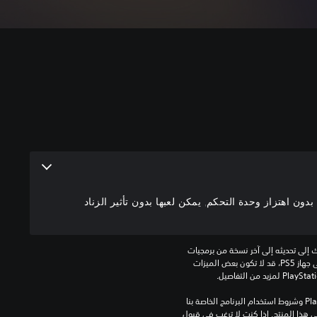
ون اهتزاز وحدة التحكم, يمكن لعبها بدون تأثير الزناد
للعب هذه اللعبة على جهاز PS5، قد يحتاج جهازك إلى تحديثه إلى آخر نسخة من برمجيات 
النظام. بالرغم من إمكانية لعب هذه اللعبة على جهاز PS5، قد لا تكون بعض الميزات 
تنزيل هذا المنتج عرضة لشروط خدمة‫ PlayStation وشروط استخدام البرنامج الخاصة بنا 
بالإضافة إلى أي أحكام إضافية محددة تطبق على هذا المنتج. إذا كنت لا ترغب في قبول 