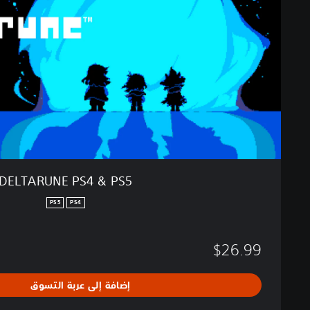
U
N
E
P
S
4
&
P
S
5
DELTARUNE PS4 & PS5
PS5
PS4
$26.99
إضافة إلى عربة التسوق