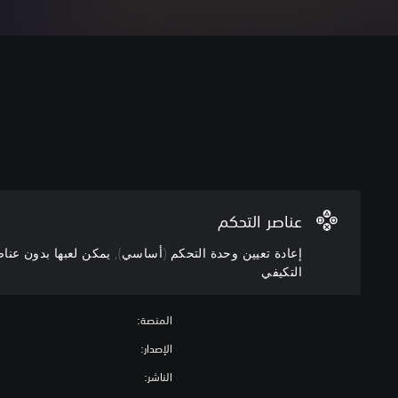
إ
ع
ا
د
ة
ت
ع
عناصر التحكم
ي
ي
إعادة تعيين وحدة التحكم (أساسي), يمكن لعبها بدون عناصر
ن
التكيفي
و
ح
د
المنصة:
ة
الإصدار:
ا
الناشر:
ل