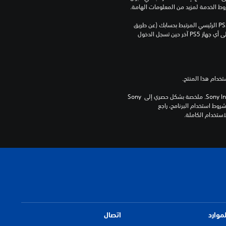
روط الخدمة لمزيد من المعلومات الهامة.
يمكنك تنزيل هذا المحتوى وتشغيله على جهاز PS5 الرئيسي المرتبط بحسابك (عن طريق 
إعداد "مشاركة الجهاز واللعب بدون اتصال") وعلى أي جهاز PS5 آخر حين تسجل الدخول 
برامج مكتبة ©Sony Interactive Entertainment Inc. ملخصة بشكل حصري إلى Sony 
Interactive Entertainment Europe. تطبق شروط استخدام البرنامج، راجع 
لموارد
اتصال