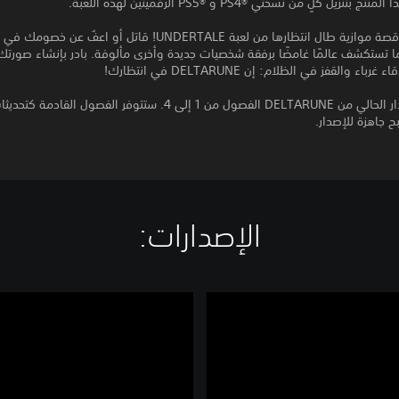
زيل كلٍ من نسختي PS4®‎ و PS5®‎ الرقميتين لهذه اللعبة.
انغمس في قصة موازية طال انتظارها من لعبة UNDERTALE! قاتل أو اعفُ عن 
ا تستكشف عالمًا غامضًا برفقة شخصيات جديدة وأخرى مألوفة. بادر بإنشاء صورتك ا
اء والقفز في الظلام: إن DELTARUNE في انتظارك!
* يضم الإصدار الحالي من DELTARUNE الفصول من 1 إلى 4. ستتوفر الفصول القا
ح جاهزة للإصدار.
الإصدارات:‏
D
E
L
T
A
R