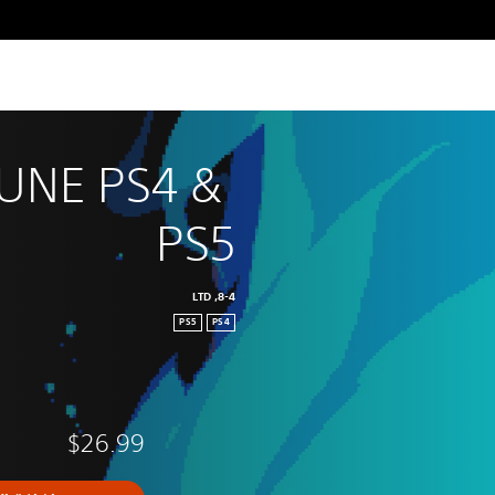
UNE PS4 & 
PS5
8-4, LTD
PS5
PS4
$26.99