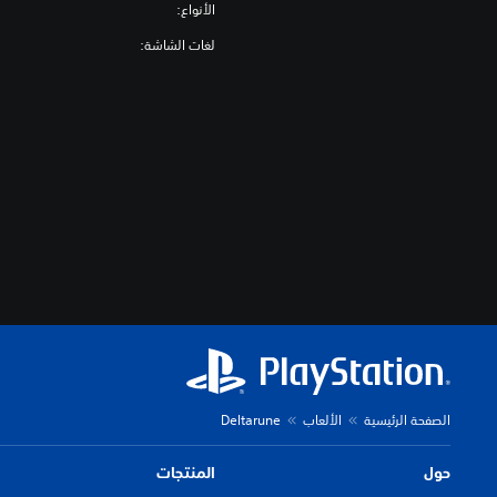
ت
الأنواع:
ح
لغات الشاشة:
ك
م
(
أ
س
ا
س
ي
)
ي
م
ك
ن
ك
ت
غ
الصفحة الرئيسية
الألعاب
Deltarune
ي
ي
ر
حول
المنتجات
ع