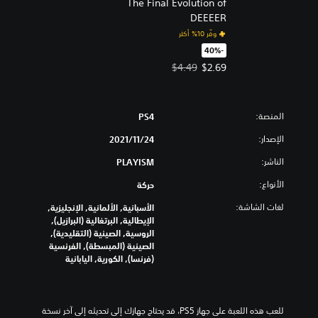
The Final Evolution of
DEEEER
وفّر 10% أكثر
‏-40%‏
سعر العرض $2.69‏. السعر الأصلي، $4.49‏.
$4.49
$2.69
المنصة:
PS4
الإصدار:
24‏/11‏/2021
الناشر:
PLAYISM
الأنواع:
حركة
لغات الشاشة:
الأسبانية, الألمانية, الإنجليزية,
الإيطالية, البرتغالية (البرازيل),
الروسية, الصينية (التقليدية),
الصينية (المبسطة), الفرنسية
(فرنسا), الكورية, اليابانية
للعب هذه اللعبة على جهاز PS5، قد يحتاج جهازك إلى تحديثه إلى آخر نسخة 