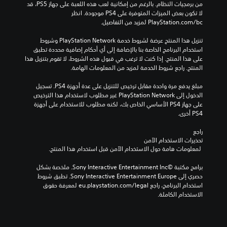
من برمجيات النظام. بالرغم من إمكانية لعب هذه اللعبة على جهاز PS5، قد 
لا تكون بعض الميزات المتوفرة على PS4 موجودة. انظر 
‎PlayStation.com/bc لمزيد من التفاصيل.
تنزيل هذا المنتج عرضة لشروط خدمة PlayStation Network وشروط 
استخدام البرنامج الخاصة بنا بالإضافة إلى أي أحكام إضافية محددة تطبق 
على هذا المنتج. إذا كنت لا ترغب في قبول هذه الشروط، لا تقوم بتنزيل هذا 
المنتج. راجع شروط الخدمة لمزيد من المعلومات الهامة.
مبلغ يدفع مرة واحدة مقابل ترخيص للتنزيل على عدة أجهزة PS4. تسجيل 
الدخول إلى PlayStation Network غير مطلوب لاستخدام هذا الترخيص 
على جهاز PS4 الأساسي الخاص بك، لكنه مطلوب للاستخدام على أجهزة 
PS4 أخرى.
راجع 
تحذيرات الاستخدام الآمن
 لمعلومات هامة حول الاستخدام الآمن قبل استخدام هذا المنتج.
برامج مكتبة ©Sony Interactive Entertainment Inc. ملخصة بشكل 
حصري إلى Sony Interactive Entertainment Europe. تطبق شروط 
استخدام البرنامج، راجع eu.playstation.com/legal لمعرفة حقوق 
الاستخدام الكاملة.