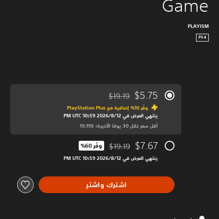
Game
PLAYISM
PS4
$5.75
$19.19
مخصوم من السعر الأصلي البالغ $19.19‏
وفّر 10% إضافية مع PlayStation Plus‏
ينتهي العرض في 12‏/8‏/2026 10:59 PM UTC‏
أقل سعر خلال 30 يومًا الأخيرة: $19.19‏
$7.67
$19.19
وفّر 60%‏
مخصوم من السعر الأصلي البالغ $19.19‏
ينتهي العرض في 12‏/8‏/2026 10:59 PM UTC‏
اشترك واشترِ