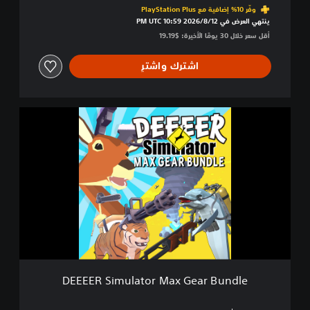
o
وفّر 10% إضافية مع PlayStation Plus‏
u
ينتهي العرض في 12‏/8‏/2026 10:59 PM UTC‏
r
أقل سعر خلال 30 يومًا الأخيرة: $19.19‏
A
v
اشترك واشترِ
e
r
a
g
D
e
E
E
E
v
E
e
E
r
R
y
S
d
i
a
m
y
u
D
l
e
a
e
t
r
DEEEER Simulator Max Gear Bundle
o
G
r
a