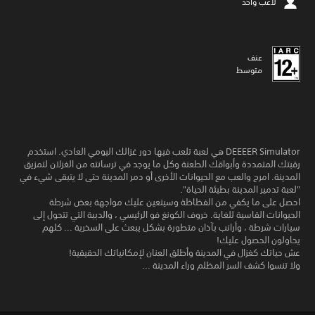
لاعب واحد
عنف
متوسط
DEEEER Simulator هي لعبة تلعب فيها دور غزالك اليومي العادي. استخدم
رقبتك المتمددة وأبواقك الطعنة وكل ما يوجد في ترسانته من الغزلان لتمزيق
المدينة. امرح والعب مع الحيوانات الأخرى أو دمر المدينة حتى لا يتبقى شيء في
"لعبة تدمير المدينة بطيئة الحياة".
احصل على ما يكفي من الفظاظة وسيتعين عليك مواجهة بعض شرطة
الحيوانات القاسية للغاية. خروف الكونغ فو الرئيسي ، والدببة التي تتحول إلى
سيارات شرطة ، وأرانب بآذان متطورة بشكل يبعث على السخرية ... كلهم
يحاولون الحصول عليك!
عش حياتك كغزال في المدينة وأطلق العنان لإمكانياتك الحقيقية!
ولا تنسوا كشف السر المظلم وراء المدينة ...