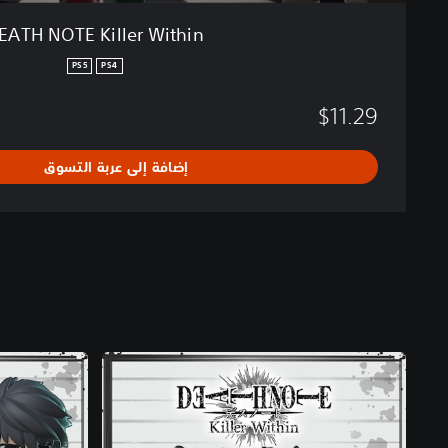
t
EATH NOTE Killer Within
h
i
PS5
PS4
n
$11.29
إضافة إلى عربة التسوق