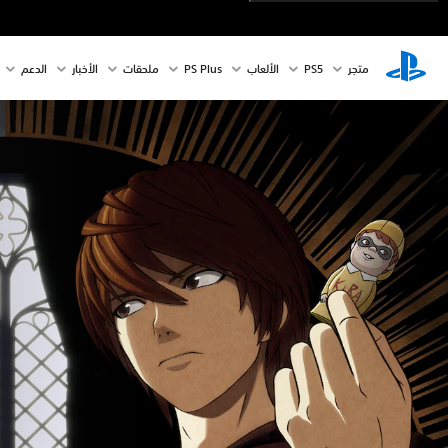
متجر
PS5‏
الألعاب
PS Plus
ملحقات
الأخبار
الدعم