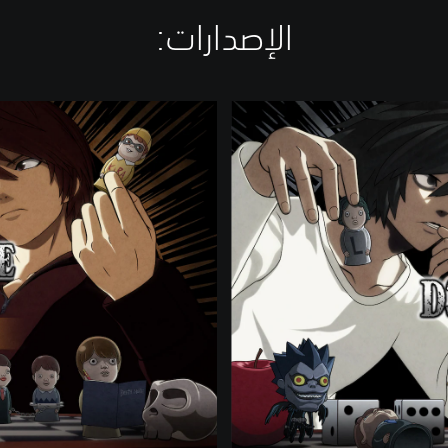
الإصدارات:‏
إ
ص
د
ا
ر
خ
ا
ص