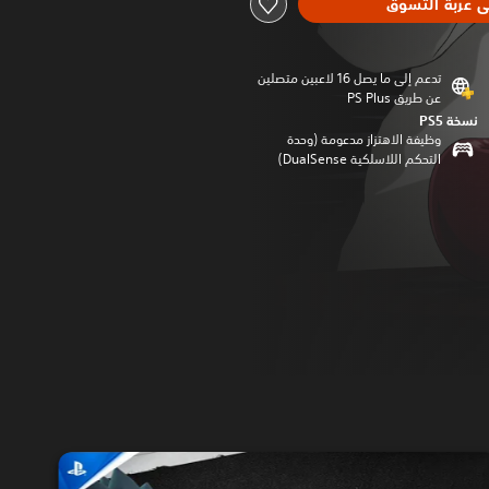
ى عربة التسوق
تدعم إلى ما يصل 16 لاعبين متصلين
عن طريق PS Plus‏
نسخة PS5‏
وظيفة الاهتزاز مدعومة (وحدة
التحكم اللاسلكية DualSense‏)