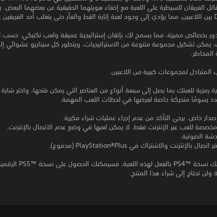
قاتل الفريقان للسيطرة على اللعبة مع إخفاء هويتهما الحقيقية عن بعضهما البعض. ي
ى الآخر.
دور بخصائص مميزة، مما يسمح لك بإتقان إستراتيجية عميقة ولعب تكتيكي. حسب ا
يمكن تشكيل مجموعة متنوعة من الاستراتيجيات، ويتطور كل سيناريو عشوائي إلى
 المخاطر.
 المتبادل لمجموعات كبيرة من اللاعبين.
مزية للعبتك بما يصل إلى سبعة أنواع من العناصر التي يمكن فتحها، واختر شارة
 رسومًا متحركة خاصة لعرضها في لحظات اللعب المهمة.
 إصدار خاص. يرجى التأكد من عدم إجراء عمليات شراء مكررة.
مخصصة للعب عبر الإنترنت فقط. لا يمكن لعبها في وضع عدم الاتصال بالإنترنت.
دشة الصوتية.
ل بالإنترنت والاشتراك في PlayStation®Plus (مدفوع).
إذا كنت تمتلك نسخة PS4™‎ بالفعل لهذه اللعبة، ف
 ولن تحتاج إلى شراء هذا المنتج.