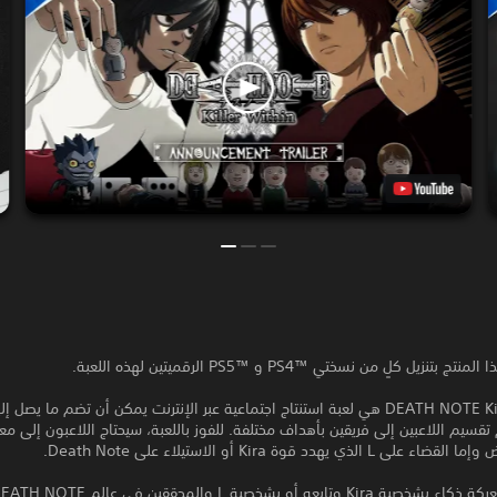
زيل كلٍ من نسختي PS4™‎ و PS5™‎ الرقميتين لهذه اللعبة.
 تقسيم اللاعبين إلى فريقين بأهداف مختلفة. للفوز باللعبة، سيحتاج اللاعبون إلى م
الذي يهدد قوة Kira أو الاستيلاء على Death Note.