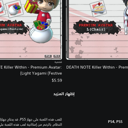
PS4
PS5
شخصية
 Killer Within - Premium Avatar:
DEATH NOTE Killer Within - Prem
Light Yagami (Festive)
$5.59
إظهار المزيد
PS4, PS5