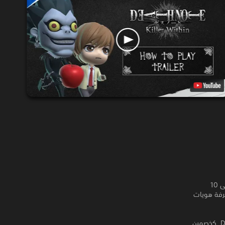
DEATH NOTE Killer Within هي لعبة استنتاج اجتماعية عبر الإنترنت يمكن أن تضم ما يصل إلى 10
عرفة هويات
• استمتع بمعركة ذكاء بشخصية Kira وتابعه أو بشخصية L والمحققين في عالم DEATH NOTE. كخصمين