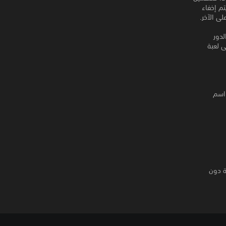
تم إخفاء
لدور
 لعبة
 اسم
سيمكنك الحصول على نسخة PS5™‎ الرقمية دون