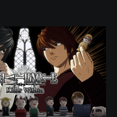
D
E
A
T
H
N
O
T
E
K
i
l
l
e
r
W
i