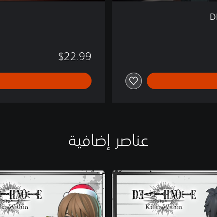
D
$22.99
عناصر إضافية