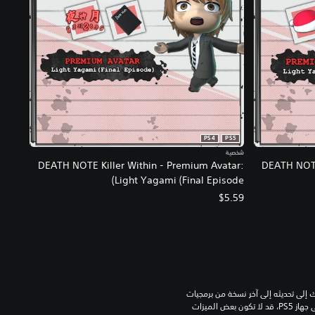
PS4
PS5
شخصية
DEATH NOTE Killer Within - Premium Avatar:
DEATH NOTE
Light Yagami (Final Episode)
$5.59
للعب هذه اللعبة على جهاز PS5، قد يحتاج جهازك إلى تحديثه إلى آخر نسخة من برمجيات 
النظام. بالرغم من إمكانية لعب هذه اللعبة على جهاز PS5، قد لا تكون بعض الميزات 