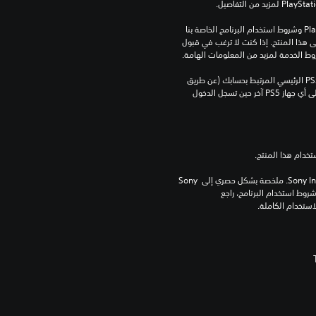
تنزيل هذا المنتج عرضة لشروط خدمة‫ PlayStation وشروط استخدام البرنامج الخاصة بنا 
بالإضافة إلى أي أحكام إضافية محددة تطبق على هذا المنتج. إذا كنت لا ترغب في قبول 
روط الخدمة لمزيد من المعلومات الهامة.
يمكنك تنزيل هذا المحتوى وتشغيله على جهاز PS5 الرئيسي المرتبط بحسابك (عن طريق 
إعداد "مشاركة الجهاز واللعب بدون اتصال") وعلى أي جهاز PS5 آخر حين تسجل الدخول 
برامج مكتبة ©Sony Interactive Entertainment Inc. ملخصة بشكل حصري إلى Sony 
Interactive Entertainment Europe. تطبق شروط استخدام البرنامج، راجع 