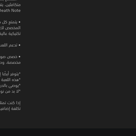
متكافئين، يت
Death Note بين اللاعبين، مما يؤدي إلى وجود لعبة إثارة القط والفأر حتى يتغلب أحد الفريقين عل
• يتمتع كل 
المخصص لك، 
تكتيكية عالية
• تدعم اللعب
• خصص صورة ر
مخصصة، وحدد
*يتوفر أيضًا
*هذه اللعبة 
*يوصى بالدر
*لا بد من نوفر اتصا
تكلفة إضافية