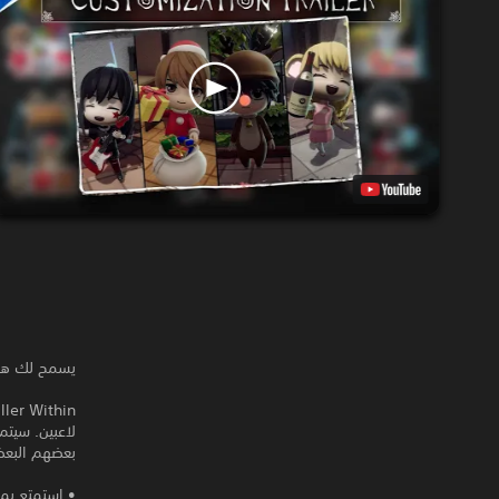
يسمح لك هذا المنتج بتن
لاعبين. سيتم
بعضهم البعض وإما القضاء على L 