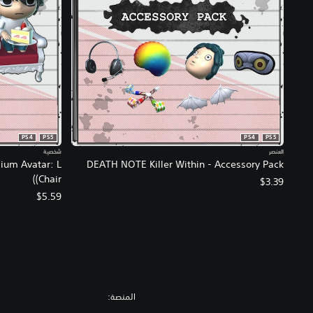
PS4
PS5
PS4
PS5
العنصر
شخصية
ium Avatar: L
DEATH NOTE Killer Within - Accessory Pack
(Chair)
$3.39
$5.59
المنصة: