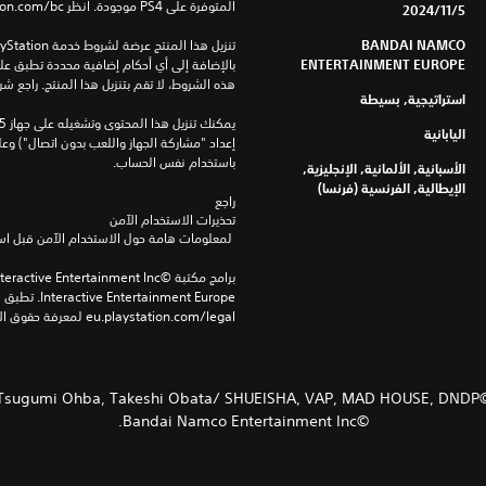
المتوفرة على PS4 موجودة. انظر ‎PlayStation.com/bc لمزيد من التفاصيل.
5‏/11‏/2024
BANDAI NAMCO
ENTERTAINMENT EUROPE
هذه الشروط، لا تقم بتنزيل هذا المنتج. راجع ش
استراتيجية, بسيطة
اليابانية
باستخدام نفس الحساب.
الأسبانية, الألمانية, الإنجليزية,
الإيطالية, الفرنسية (فرنسا)
راجع 
تحذيرات الاستخدام الآمن
 لمعلومات هامة حول الاستخدام الآمن قبل استخدام هذا المنتج.
eu.playstation.com/legal لمعرفة حقوق الاستخدام الكاملة.
©Tsugumi Ohba, Takeshi Obata/ SHUEI
©Bandai Namco Entertainment Inc.