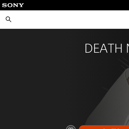
بحث
DEATH N