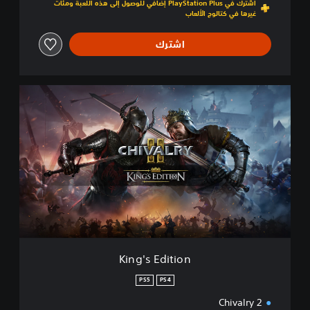
اشترك في PlayStation Plus إضافي للوصول إلى هذه اللعبة ومئات
غيرها في كتالوج الألعاب
اشترك
K
i
n
g
'
s
E
d
i
t
i
o
n
King's Edition
PS5
PS4
Chivalry 2