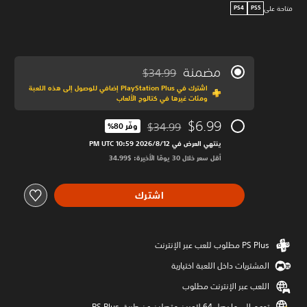
متاحة على
PS4
PS5
مضمنة
$34.99
مخصوم من السعر الأصلي البالغ $34.99‏
اشترك في PlayStation Plus إضافي للوصول إلى هذه اللعبة
ومئات غيرها في كتالوج الألعاب
$6.99
$34.99
وفّر 80%‏
مخصوم من السعر الأصلي البالغ $34.99‏
ينتهي العرض في 12‏/8‏/2026 10:59 PM UTC‏
أقل سعر خلال 30 يومًا الأخيرة: $34.99‏
اشترك
المشتريات داخل اللعبة اختيارية
اللعب عبر الإنترنت مطلوب
تدعم إلى ما يصل 64 لاعبين متصلين عن طريق PS Plus‏