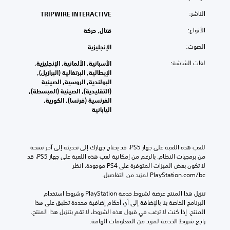
الناشر:
TRIPWIRE INTERACTIVE
الأنواع:
قتال, حركة
الصوت:
الإنجليزية
لغات الشاشة:
الأسبانية, الألمانية, الإنجليزية,
الإيطالية, البرتغالية (البرازيل),
البولندية, الروسية, الصينية
(التقليدية), الصينية (المبسطة),
الفرنسية (فرنسا), الكورية,
اليابانية
للعب هذه اللعبة على جهاز PS5، قد يحتاج جهازك إلى تحديثه إلى آخر نسخة 
من برمجيات النظام. بالرغم من إمكانية لعب هذه اللعبة على جهاز PS5، قد 
لا تكون بعض الميزات المتوفرة على PS4 موجودة. انظر 
‎PlayStation.com/bc لمزيد من التفاصيل.
تنزيل هذا المنتج عرضة لشروط خدمة‫ PlayStation وشروط استخدام 
البرنامج الخاصة بنا بالإضافة إلى أي أحكام إضافية محددة تطبق على هذا 
المنتج. إذا كنت لا ترغب في قبول هذه الشروط، لا تقم بتنزيل هذا المنتج. 
راجع شروط الخدمة لمزيد من المعلومات الهامة.