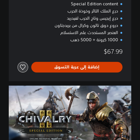
Special Edition content
درع الملك الثائر وخوذة الحرب
درع إيجيس وتاج الحرب لفيدريد
دروع دوق تالون وكرال من بريدجتاون
العنصر المستحدث علم الاستسلام
1000 كرونة + 5000 ذهب
$67.99
إضافة إلى عربة التسوق
S
p
e
c
i
a
l
E
d