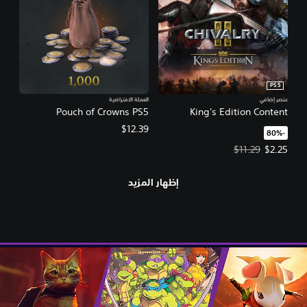
PS5
عنصر إضافي
العملة الافتراضية
Pouch of Crowns PS5
King's Edition Content
$12.39
‏-80%‏
سعر العرض $2.25‏. السعر الأصلي، $11.29‏.
$11.29
$2.25
إظهار المزيد