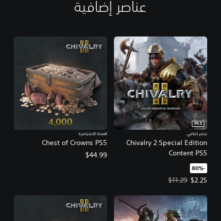
عناصر إضافية
PS5
عنصر إضافي
العملة الافتراضية
Chest of Crowns PS5
Chivalry 2 Special Edition
Content PS5
$44.99
‏-80%‏
سعر العرض $2.25‏. السعر الأصلي، $11.29‏.
$11.29
$2.25