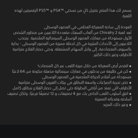
يسمح لك هذا المنتج بتنزيل كلٍ من نسختي PS4™‎ و PS5™‎ الرقميتين لهذه
اللعبة.
العودة إلى ساحة المعركة العظمى في العصور الوسطى
تُعد لعبة Chivalry 2 من ألعاب السفك متعددة اللاعبين من منظور الشخص
الأول مستوحاة من معارك العصور الوسطى السينمائية الملحمية. ينجذب
اللاعبون إلى الأحداث المثيرة في كل لحظة مميزة من العصور الوسطى - بداية
بالسيوف المتصادمة، إلى وابل السهام المشتعلة، وحتى حصار القلاع مترامية
الأطراف وغير ذلك الكثير.
● اقتحم أرض المعركة من خلال ميزة اللعب عبر كل المنصات!
● كن في طليعة من يدخلون في معارك سينمائية مذهلة مكونة من 64 لاعبًا
مستوحاة من أفلام الحركة الملحمية في العصور الوسطى.
● خض تجربة الصراعات واسعة النطاق في بيئات القرون الوسطى مترامية
الأطراف التي تمتد من أراضي البطولة حتى تصل إلى حصار القلاع بنطاق كامل
● انتقِ أسلوب اللعب الخاص بك مع 4 تصنيفات و 12 تصنيفًا فرعيًا، ولكل تصنيف
أسلحته وقدراته المميزة
● وغير ذلك المزيد