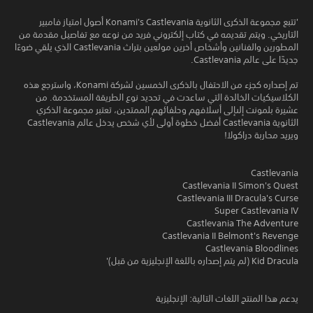
'تتبع مجموعة الذكرى الثانوية Konami's Castlevania أصول امتياز فامبير
التاريخي. ويتم تقديمه في كتاب إلكتروني فريد من نوعه مع تفاصيل مقدمة من
المطورين والفنانين وأشخاص أخرين مولعين بتراث Castlevania الذي يلقي ضوءًا
جديدًا على عالم Castlevania.
تم إصداره كجزء من الاحتفال بالذكرى الخمسين لشركة Konami، واسترجع هذه
الكلاسيكيات الخالدة التي ساعدت في تحديد نوع الطريقة المستخدمة. من
عشيرة بلمونت إلىإلى أسلافهم وحلفائهم الممتدين، تعتبر مجموعة الذكري
الثانوية Castlevania أفضل خطوة أولى لأي شخص يدخل عالم Castlevania
ويريد محاربة دراكولا!
Castlevania
Castlevania II Simon's Quest
Castlevania III Dracula's Curse
Super Castlevania IV
Castlevania The Adventure
Castlevania II Belmont's Revenge
Castlevania Bloodlines
Kid Dracula (لم يتم إصداره باللغة الإنجليزية من قبل)'
يدعم هذا المنتج اللغات التالية: الإنجليزية