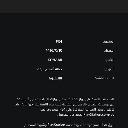
المنصة:
PS4
الإصدار:
15‏/5‏/2019
الناشر:
KONAMI
الأنواع:
صالة ألعاب, حركة
لغات الشاشة:
الإنجليزية
للعب هذه اللعبة على جهاز PS5، قد يحتاج جهازك إلى تحديثه إلى آخر نسخة 
من برمجيات النظام. بالرغم من إمكانية لعب هذه اللعبة على جهاز PS5، قد 
لا تكون بعض الميزات المتوفرة على PS4 موجودة. انظر 
‎PlayStation.com/bc لمزيد من التفاصيل.
تنزيل هذا المنتج عرضة لشروط خدمة‫ PlayStation وشروط استخدام 