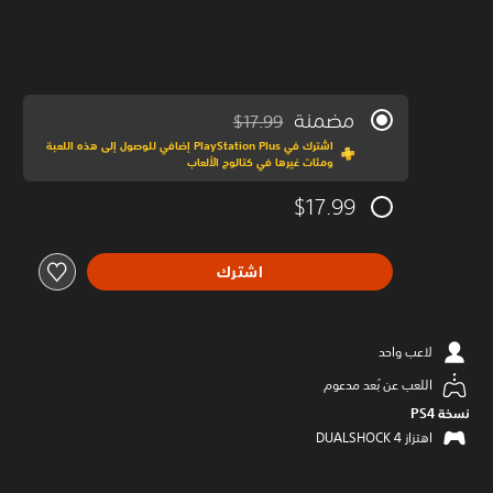
مضمنة
$17.99
مخصوم من السعر الأصلي البالغ $17.99‏
اشترك في PlayStation Plus إضافي للوصول إلى هذه اللعبة
ومئات غيرها في كتالوج الألعاب
$17.99
اشترك
لاعب واحد
اللعب عن بُعد مدعوم
نسخة PS4‏
اهتزاز DUALSHOCK 4‏