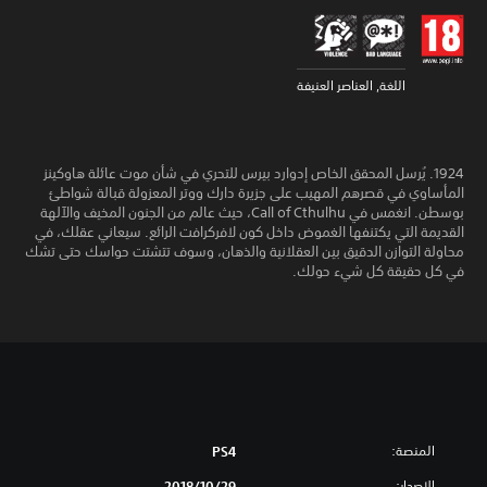
اللغة, العناصر العنيفة
1924. يُرسل المحقق الخاص إدوارد بيرس للتحري في شأن موت عائلة هاوكينز
المأساوي في قصرهم المهيب على جزيرة دارك ووتر المعزولة قبالة شواطئ
بوسطن. انغمس في Call of Cthulhu، حيث عالم من الجنون المخيف والآلهة
القديمة التي يكتنفها الغموض داخل كون لافركرافت الرائع. سيعاني عقلك، في
محاولة التوازن الدقيق بين العقلانية والذهان، وسوف تتشتت حواسك حتى تشك
في كل حقيقة كل شيء حولك.
المنصة:
PS4
الإصدار:
29‏/10‏/2018