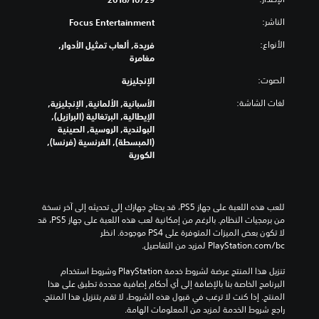
الناشر:
Focus Entertainment
الأنواع:
فريدة, ألعاب تمثيل الأدوار,
مغامرة
الصوت:
الإنجليزية
لغات الشاشة:
الأسبانية, الألمانية, الإنجليزية,
الإيطالية, البرتغالية (البرازيل),
البولندية, الروسية, الصينية
(المبسطة), الفرنسية (فرنسا),
الكورية
للعب هذه اللعبة على جهاز PS5، قد يحتاج جهازك إلى تحديثه إلى آخر نسخة 
من برمجيات النظام. بالرغم من إمكانية لعب هذه اللعبة على جهاز PS5، قد 
لا تكون بعض الميزات المتوفرة على PS4 موجودة. انظر 
‎PlayStation.com/bc لمزيد من التفاصيل.
تنزيل هذا المنتج عرضة لشروط خدمة‫ PlayStation وشروط استخدام 
البرنامج الخاصة بنا بالإضافة إلى أي أحكام إضافية محددة تطبق على هذا 
المنتج. إذا كنت لا ترغب في قبول هذه الشروط، لا تقم بتنزيل هذا المنتج. 
راجع شروط الخدمة لمزيد من المعلومات الهامة.