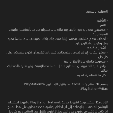
الميزات الرئيسية:
- التأشير
- النقر
- موسيقى تصويرية حية، تأليف بيتر ماكونيل، مسجلة من قبل أوركسترا ملبورن
السيمفونية
- أصوات نجوم مشاهير، تتضمن إيليا وود، جاك بلاك، جنيفر هيل، ماساسا مويو،
ويل ويتون، وبندلتون وارد
- أشجار متكلمة!
- بعض النكات. إن لم تجدهن مضحكات، فنحن لم نتقصد أن نكون مضحكين على
كل حال.
- مجموعة كاملة من الألغاز الرائعة
- ولغز بغاية الصعوبة لن تستطيع حله إلا بمساعدة الإنترنت ولن تعترف لأصحابك
بذلك
- كل ما تتمناه وتحلم به
يسمح لك منتج Cross-Buy هذا بتنزيل الإصدارين PlayStation®4
وPlayStation®Vita.
تنزيل هذا المنتج عرضة لشروط خدمة PlayStation Network وشروط استخدام
البرنامج الخاصة بنا بالإضافة إلى أي أحكام إضافية محددة تطبق على هذا المنتج.
إذا كنت لا ترغب في قبول هذه الشروط، لا تقوم بتنزيل هذا المنتج. راجع شروط