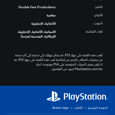
الناشر:
Double Fine Productions
الأنواع:
مغامرة
الصوت:
الألمانية, الإنجليزية
لغات الشاشة:
الأسبانية, الألمانية, الإنجليزية,
الإيطالية, الفرنسية (فرنسا)
للعب هذه اللعبة على جهاز PS5، قد يحتاج جهازك إلى تحديثه إلى آخر نسخة 
من برمجيات النظام. بالرغم من إمكانية لعب هذه اللعبة على جهاز PS5، قد 
لا تكون بعض الميزات المتوفرة على PS4 موجودة. انظر 
‎PlayStation.com/bc لمزيد من التفاصيل.
الصفحة الرئيسية
الألعاب
Broken Age