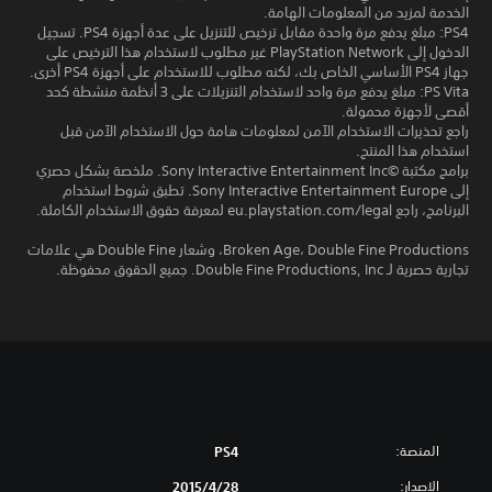
الخدمة لمزيد من المعلومات الهامة.
PS4: مبلغ يدفع مرة واحدة مقابل ترخيص للتنزيل على عدة أجهزة PS4. تسجيل
الدخول إلى PlayStation Network غير مطلوب لاستخدام هذا الترخيص على
جهاز PS4 الأساسي الخاص بك، لكنه مطلوب للاستخدام على أجهزة PS4 أخرى.
PS Vita: مبلغ يدفع مرة واحد لاستخدام التنزيلات على 3 أنظمة منشطة كحد
أقصى لأجهزة محمولة.
راجع تحذيرات الاستخدام الآمن لمعلومات هامة حول الاستخدام الآمن قبل
استخدام هذا المنتج.
برامج مكتبة ©Sony Interactive Entertainment Inc. ملخصة بشكل حصري
إلى Sony Interactive Entertainment Europe. تطبق شروط استخدام
البرنامج، راجع eu.playstation.com/legal لمعرفة حقوق الاستخدام الكاملة.
Broken Age، Double Fine Productions، وشعار Double Fine هي علامات
تجارية حصرية لـ Double Fine Productions, Inc. جميع الحقوق محفوظة.
المنصة:
PS4
الإصدار:
28‏/4‏/2015